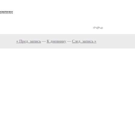
зователям
« Пред. запись
—
К дневнику
—
След. запись »