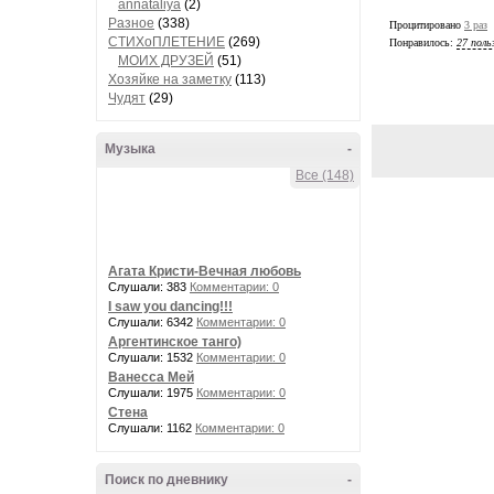
annataliya
(2)
Разное
(338)
Процитировано
3 раз
СТИХоПЛЕТЕНИЕ
(269)
Понравилось:
27 поль
МОИХ ДРУЗЕЙ
(51)
Хозяйке на заметку
(113)
Чудят
(29)
Музыка
-
Все (148)
Агата Кристи-Вечная любовь
Слушали: 383
Комментарии: 0
I saw you dancing!!!
Слушали: 6342
Комментарии: 0
Аргентинское танго)
Слушали: 1532
Комментарии: 0
Ванесса Мей
Слушали: 1975
Комментарии: 0
Стена
Слушали: 1162
Комментарии: 0
Поиск по дневнику
-