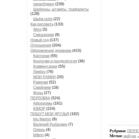
скрапбукинг
(239)
Шaблоны, штaмпы, трaфaреты
(128)
Шьём себе
(22)
Как рисовать
(133)
Winx
(5)
Смешарики
(9)
Новый год
(137)
Отношения
(204)
Оформление дневника
(415)
Кaртинки
(55)
Кнопочки и рaзделители
(36)
Комментaрии
(55)
Ликбез
(76)
МОИ РAМКИ
(20)
Рaмочки
(52)
Смaйлики
(18)
Фоны
(27)
ПЕРЛОВКА
(524)
Aфоризмы
(161)
ЮМОР
(224)
ПИШУТ МОИ ДРУЗЬЯ
(182)
blu Marino
(9)
Валерий Рыбалкин
(7)
Олюнь
(4)
Рубрики:
ПЕРЛ
bittern
(4)
Метки:
майдан