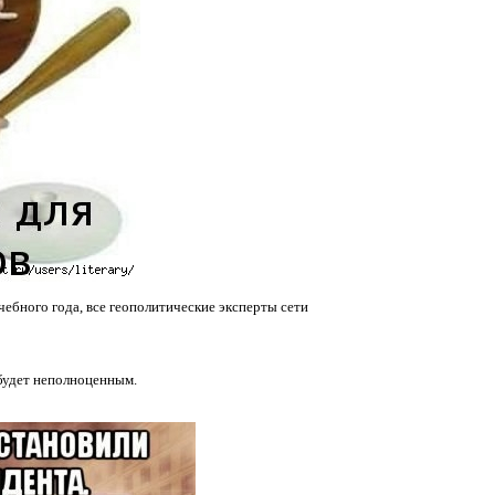
ебного года, все геополитические эксперты сети
 будет неполноценным.