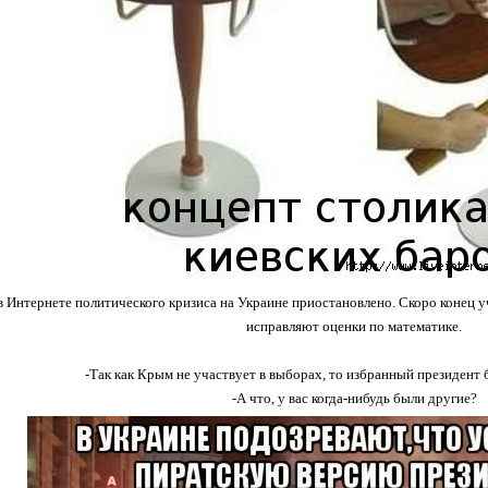
 Интернете политического кризиса на Украине приостановлено. Скоро конец уч
исправляют оценки по математике.
-Так как Крым не участвует в выборах, то избранный президент
-А что, у вас когда-нибудь были другие?