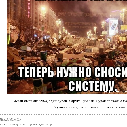
Жили-были два кума, один дурак, а другой умный. Дурак поехал на май
А умный никуда не поехал и стал жить с кумой
ОВКА/ЮМОР
украина
юмор
анекдоты