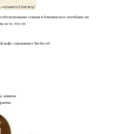
 соболезнование семьям и близким всех погибших на
ы за то, что он
.
й кофе, спрашивает Би-би-си!
, заявила:
краины.