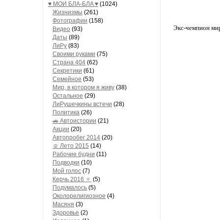
♥ МОИ БЛA-БЛA ♥
(1024)
Жизнизмы
(261)
Фотографии
(158)
Экс-чемпион мир
Видео
(93)
Даты
(89)
ЛиРу
(83)
Своими руками
(75)
Страна 404
(62)
Секретики
(61)
Семейное
(53)
Мир, в котором я живу
(38)
Остальное
(29)
ЛиРушечкины встечи
(28)
Политика
(26)
🚗 Автоистории
(21)
Акции
(20)
Автопробег 2014
(20)
☺ Лето 2015
(14)
Рабочие будни
(11)
Подводки
(10)
Мой голос
(7)
Керчь 2016 🔅
(5)
Подумалось
(5)
Околорелигиозное
(4)
Масяня
(3)
Здоровье
(2)