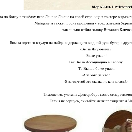
а по боксу в тяжёлом весе Ленокс Льюис на своей странице в твитере выразил
Майдане, а также просит прощения у всех жителей Украин
... так сильно отбил голову Виталию Кличко
Бомжа одетого в тулуп на майдане держащего в одной руке бутер в друго
-Вы за Януковича?
-Боже упаси!
Так Вы за Ассоциацию в Европу
-Та Вы,шо боже упаси
-А за кого,за что?
-Я за то,чтоб эта сказка не кончалась!:-
Тимошенко, улетая в Донецк бороться с сепаратизмом
-Если я не вернусь, считайте меня президентом У