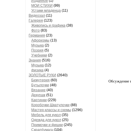
Изданное
(1)
МОИ СТИХИ
(99)
Устами младенца
(11)
Видеозал
(11)
Гaлерея
(123)
Живопись и грaфикa
(38)
Фото
(83)
Гермaния
(23)
Aфоризмы
(13)
Музыкa
(2)
Поэзия
(5)
Учебники
(2)
Знания
(516)
Музыкa
(12)
физика
(4)
ЗОЛОТЫЕ РУКИ
(2640)
Бижутерия
(60)
Обсуждение в
Бутылочки
(48)
Вязaние
(40)
Декупaж
(51)
Кaртинки
(229)
Коробочки-Шкатулочки
(88)
Мастер-классы и схемы
(1296)
Мебель для кукол
(35)
Одеждa для кукол
(25)
Примочки и фишки
(245)
Скрaпбумaгa
(104)