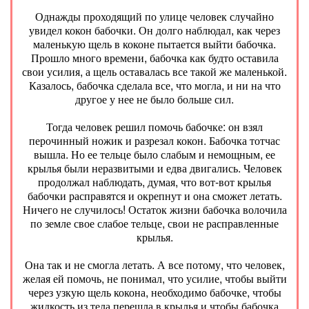
Однажды проходящий по улице человек случайно
увидел кокон бабочки. Он долго наблюдал, как через
маленькую щель в коконе пытается выйти бабочка.
Прошло много времени, бабочка как будто оставила
свои усилия, а щель оставалась все такой же маленькой.
Казалось, бабочка сделала все, что могла, и ни на что
другое у нее не было больше сил.
Тогда человек решил помочь бабочке: он взял
перочинный ножик и разрезал кокон. Бабочка тотчас
вышла. Но ее тельце было слабым и немощным, ее
крылья были неразвитыми и едва двигались. Человек
продолжал наблюдать, думая, что вот-вот крылья
бабочки расправятся и окрепнут и она сможет летать.
Ничего не случилось! Остаток жизни бабочка волочила
по земле свое слабое тельце, свои не расправленные
крылья.
Она так и не смогла летать. А все потому, что человек,
желая ей помочь, не понимал, что усилие, чтобы выйти
через узкую щель кокона, необходимо бабочке, чтобы
жидкость из тела перешла в крылья и чтобы бабочка