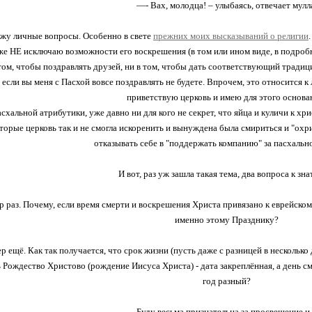
—- Вах, молодца! – улыбаясь, отвечает мулл
ижу личные вопросы. Особенно в свете
прежних моих высказываний о религии
же НЕ исключаю возможности его воскрешения (в том или ином виде, в подробн
том, чтобы поздравлять друзей, ни в том, чтобы дать соответствующий традици
, если вы меня с Пасхой вовсе поздравлять не будете. Впрочем, это относится
приветствую церковь и имею для этого основа
асхальной атрибутики, уже давно ни для кого не секрет, что яйца и куличи к х
оторые церковь так и не смогла искоренить и вынуждена была смириться и "ох
отказывать себе в "поддержать компанию" за пасхальн
И вот, раз уж зашла такая тема, два вопроса к зна
 раз. Почему, если время смерти и воскрешения Христа привязано к еврейском
именно этому Празднику?
 ещё. Как так получается, что срок жизни (пусть даже с разницей в несколько д
 Рождество Христово (рождение Иисуса Христа) - дата закреплённая, а день с
год разный?
Буду весьма признательна за просвещение и.