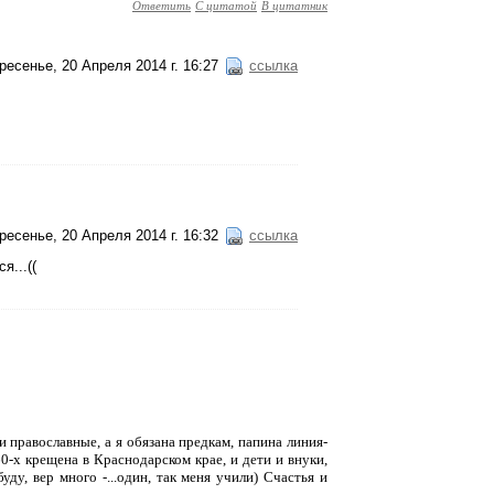
Ответить
С цитатой
В цитатник
ресенье, 20 Апреля 2014 г. 16:27
ссылка
ресенье, 20 Апреля 2014 г. 16:32
ссылка
я...((
и православные, а я обязана предкам, папина линия-
60-х крещена в Краснодарском крае, и дети и внуки,
буду, вер много -...один, так меня учили) Счастья и