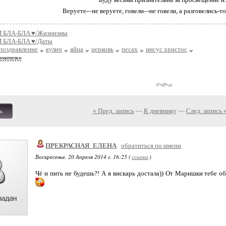
Веруете-–не веруете, говели–-не говели, а разговелись-то 
 БЛA-БЛA ♥/Жизнизмы
 БЛA-БЛA ♥/Даты
поздравление
кулич
яйца
церковь
песах
иисус христос
зователям
« Пред. запись
—
К дневнику
—
След. запись 
ь
ПРЕКРАСНАЯ_ЕЛЕНА
обратиться по имени
Воскресенье, 20 Апреля 2014 г. 16:25 (
ссылка
)
Чё и пить не будешь?! А я вискарь достала)) От Маришки тебе