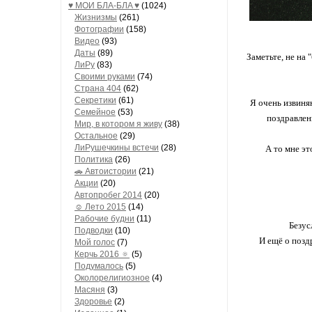
♥ МОИ БЛA-БЛA ♥
(1024)
Жизнизмы
(261)
Фотографии
(158)
Видео
(93)
Даты
(89)
Заметьте, не на 
ЛиРу
(83)
Своими руками
(74)
Страна 404
(62)
Секретики
(61)
Я очень извиняю
Семейное
(53)
поздравлени
Мир, в котором я живу
(38)
Остальное
(29)
ЛиРушечкины встечи
(28)
А то мне эт
Политика
(26)
🚗 Автоистории
(21)
Акции
(20)
Автопробег 2014
(20)
☺ Лето 2015
(14)
Рабочие будни
(11)
Безус
Подводки
(10)
И ещё о позд
Мой голос
(7)
Керчь 2016 🔅
(5)
Подумалось
(5)
Околорелигиозное
(4)
Масяня
(3)
Здоровье
(2)