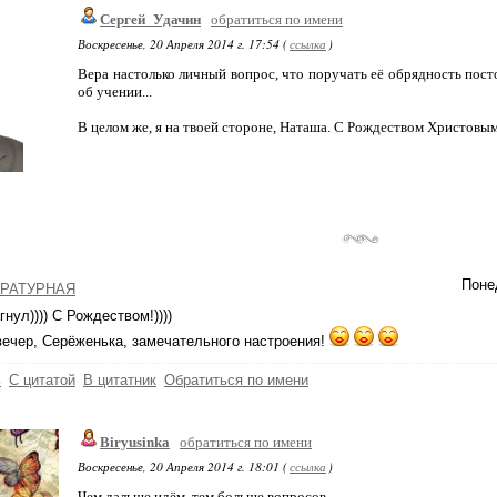
Сергей_Удачин
обратиться по имени
Воскресенье, 20 Апреля 2014 г. 17:54 (
ссылка
)
Вера настолько личный вопрос, что поручать её обрядность пос
об учении...
В целом же, я на твоей стороне, Наташа. С Рождеством Христовым
Понед
РАТУРНАЯ
гнул)))) С Рождеством!))))
ечер, Серёженька, замечательного настроения!
ь
С цитатой
В цитатник
Обратиться по имени
Biryusinka
обратиться по имени
Воскресенье, 20 Апреля 2014 г. 18:01 (
ссылка
)
Чем дальше идём, тем больше вопросов...