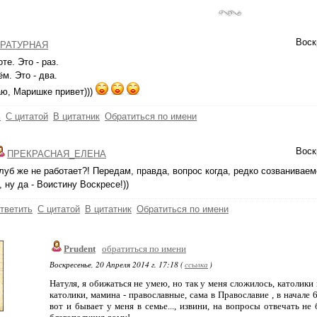
Воск
РАТУРНАЯ
те. Это - раз.
ём. Это - два.
ю, Маришке привет)))
ь
С цитатой
В цитатник
Обратиться по имени
Воск
ПРЕКРАСНАЯ_ЕЛЕНА
луб же не работает?! Передам, правда, вопрос когда, редко созваниваемс
, ну да - Воистину Воскресе!))
тветить
С цитатой
В цитатник
Обратиться по имени
Prudent
обратиться по имени
Воскресенье, 20 Апреля 2014 г. 17:18 (
ссылка
)
Натуля, я обижаться не умею, но так у меня сложилось, католики 
католики, мамина - православные, сама в Православие , в начале 
вот и бывает у меня в семье..., извини, на вопросы отвечать не 