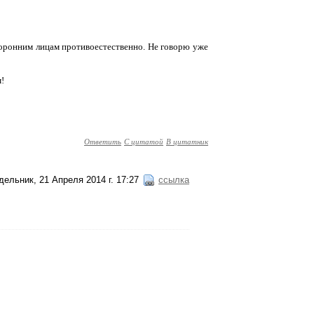
торонним лицам противоестественно. Не говорю уже
!
Ответить
С цитатой
В цитатник
ельник, 21 Апреля 2014 г. 17:27
ссылка