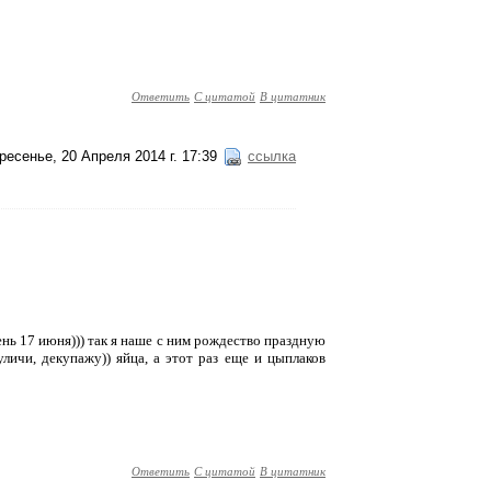
Ответить
С цитатой
В цитатник
ресенье, 20 Апреля 2014 г. 17:39
ссылка
ь 17 июня))) так я наше с ним рождество праздную
 куличи, декупажу)) яйца, а этот раз еще и цыплаков
Ответить
С цитатой
В цитатник