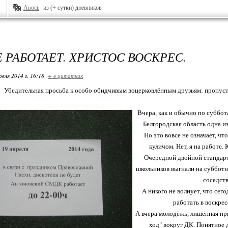
Авось
из (+ сутки) дневников
 РАБОТАЕТ. ХРИСТОС ВОСКРЕС.
реля 2014 г. 16:18
+ в цитатник
Убедительная просьба к особо обидчивым воцерковлённым друзьям: пропусти
Вчера, как и обычно по суббот
Белгородская область одна и
Но это вовсе не означает, чт
куличом. Нет, я на работе.
Очередной двойной стандарт.
школьников выгнали на субботн
соседств
А никого не волнует, что сег
работать в воскрес
А вчера молодёжь, лишённая пр
ход" вокруг ДК. Понятное де