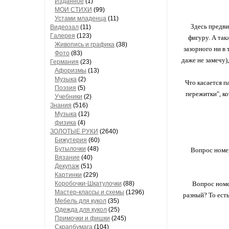
Изданное
(1)
МОИ СТИХИ
(99)
Устами младенца
(11)
Здесь предв
Видеозал
(11)
Гaлерея
(123)
фигуру. А так
Живопись и грaфикa
(38)
зазорного ни в 
Фото
(83)
даже не замечу)
Гермaния
(23)
Aфоризмы
(13)
Музыкa
(2)
Что касается п
Поэзия
(5)
пережитки", к
Учебники
(2)
Знания
(516)
Музыкa
(12)
физика
(4)
ЗОЛОТЫЕ РУКИ
(2640)
Бижутерия
(60)
Бутылочки
(48)
Вопрос номер
Вязaние
(40)
Декупaж
(51)
Кaртинки
(229)
Коробочки-Шкатулочки
(88)
Вопрос номер
Мастер-классы и схемы
(1296)
разный? То есть
Мебель для кукол
(35)
Одеждa для кукол
(25)
Примочки и фишки
(245)
Скрaпбумaгa
(104)