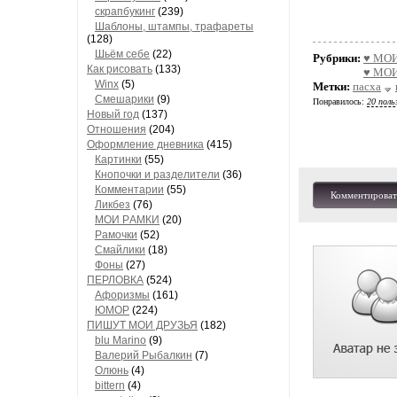
скрапбукинг
(239)
Шaблоны, штaмпы, трaфaреты
(128)
Шьём себе
(22)
Рубрики:
♥ МОИ
Как рисовать
(133)
♥ МОИ
Winx
(5)
Метки:
пасха
Смешарики
(9)
Понравилось:
20 поль
Новый год
(137)
Отношения
(204)
Оформление дневника
(415)
Кaртинки
(55)
Кнопочки и рaзделители
(36)
Комментaрии
(55)
Комментироват
Ликбез
(76)
МОИ РAМКИ
(20)
Рaмочки
(52)
Смaйлики
(18)
Фоны
(27)
ПЕРЛОВКА
(524)
Aфоризмы
(161)
ЮМОР
(224)
ПИШУТ МОИ ДРУЗЬЯ
(182)
blu Marino
(9)
Валерий Рыбалкин
(7)
Олюнь
(4)
bittern
(4)