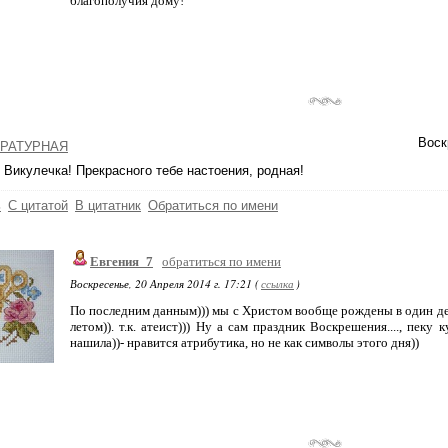
благополучия дому!
Воск
РАТУРНАЯ
 Викулечка! Прекрасного тебе настоения, родная!
ь
С цитатой
В цитатник
Обратиться по имени
Евгения_7
обратиться по имени
Воскресенье, 20 Апреля 2014 г. 17:21 (
ссылка
)
По последним данным))) мы с Христом вообще рождены в один ден
летом)). т.к. атеист))) Ну а сам праздник Воскрешения...., пеку
нашила))- нравится атрибутика, но не как символы этого дня))