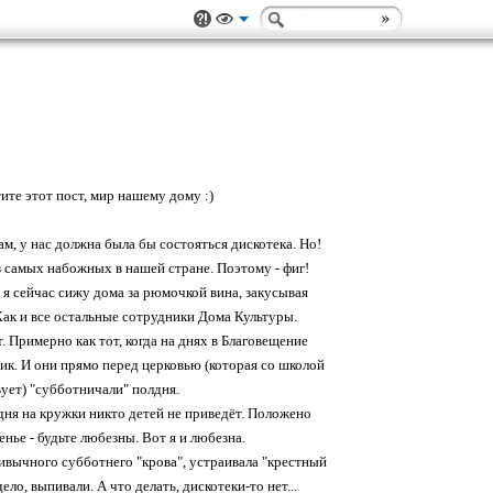
те этот пост, мир нашему дому :)
ам, у нас должна была бы состояться дискотека. Но!
з самых набожных в нашей стране. Поэтому - фиг!
о я сейчас сижу дома за рюмочкой вина, закусывая
 Как и все остальные сотрудники Дома Культуры.
 Примерно как тот, когда на днях в Благовещение
ик. И они прямо перед церковью (которая со школой
ует) "субботничали" полдня.
одня на кружки никто детей не приведёт. Положено
енье - будьте любезны. Вот я и любезна.
ивычного субботнего "крова", устраивала "крестный
ло, выпивали. А что делать, дискотеки-то нет...