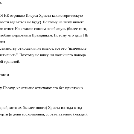
а.
. Я НЕ отрицаю Иисуса Христа как историческую
ости вдаваться не буду). Поэтому не вижу ничего
и ответ. Но я также совсем не обижусь (более того,
 к любым церковным Праздникам. Потому что да, я НЕ
ния.
ристианству отношения не имеют, все это "языческие
ристианить". Поэтому не вижу ни малейшего повода
ой трапезой.
токам.
у Песаху, христиане отмечают его без привязки к
ней, хотя их бывает много) Христа из года в год
мерти (и день воскрешения, соответственно) каждый
..