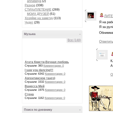
annataliya
(2)
Разное
(338)
СТИХоПЛЕТЕНИЕ
(269)
МОИХ ДРУЗЕЙ
(51)
ЛИТЕ
Хозяйке на заметку
(113)
Я на рабо
Чудят
(29)
Я за рул
Обнимма
Музыка
-
Все (148)
Ответит
К
Агата Кристи-Вечная любовь
А
Слушали: 383
Комментарии: 0
I saw you dancing!!!
Слушали: 6342
Комментарии: 0
О
Аргентинское танго)
Слушали: 1532
Комментарии: 0
Ванесса Мей
Слушали: 1975
Комментарии: 0
Стена
Слушали: 1162
Комментарии: 0
Поиск по дневнику
-