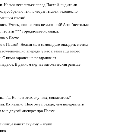
. Нельзя веселиться перед Пасхой, видите ли...
ход собрал почти полторы тысячи человек по
большим тысяч!
лись. Учись, юго-восток незалэжной! А то "несколько
, что эти *** города-миллионники.
ока о Пасхе.
о с Пасхой! Нельзя же в самом деле опаздать с этим
равоучением, но впереди у нас с вами ещё много
. С ними заранее не поздравляют!
впадают. В данном случае католическая раньше.
.
ян"... Но не в этих случаях, согласитесь?
сий. Их немало. Поэтому прежде, чем поздравлять
т мне другой анекдот про Пасху:
нник, а навстречу ему – мулла.
ник.