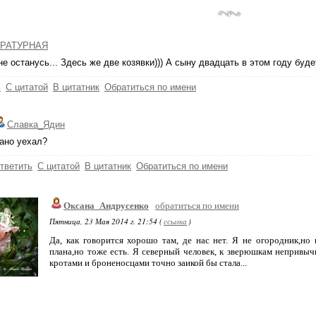
РАТУРНАЯ
не останусь... Здесь же две козявки))) А сыну двадцать в этом году будет
ь
С цитатой
В цитатник
Обратиться по имени
Славка_Ядин
ано уехал?
тветить
С цитатой
В цитатник
Обратиться по имени
Оксана_Андрусенко
обратиться по имени
Пятница, 23 Мая 2014 г. 21:54 (
ссылка
)
Да, как говорится хорошо там, де нас нет. Я не огородник,но
плана,но тоже есть. Я северный человек, к зверюшкам непривы
кротами и броненосцами точно заикой бы стала...