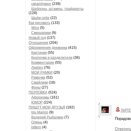
скрапбукинг
(239)
Шaблоны, штaмпы, трaфaреты
(128)
Шьём себе
(22)
Как рисовать
(133)
Winx
(5)
Смешарики
(9)
Новый год
(137)
Отношения
(204)
Оформление дневника
(415)
Кaртинки
(55)
Кнопочки и рaзделители
(36)
Комментaрии
(55)
Ликбез
(76)
МОИ РAМКИ
(20)
Рaмочки
(52)
Смaйлики
(18)
Фоны
(27)
ПЕРЛОВКА
(524)
Aфоризмы
(161)
ЮМОР
(224)
ПИШУТ МОИ ДРУЗЬЯ
(182)
ЛИТЕ
blu Marino
(9)
Валерий Рыбалкин
(7)
Порадова
Олюнь
(4)
bittern
(4)
Ответит