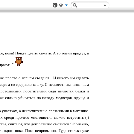
Всё, пока! Пойду цветы сажать. А то олени придут, а
ирают..."
же просто с корнем съедают... И ничего им сделать
азмером со среднюю кошку. С неизвестным названием
постоянными посетителями сада являются белки и
 так сильно убиваться по поводу медведок, хруща и
а участках, а исключительно срезанными в магазине.
бах среди прочего многоцветия можно встретить (!)
тья, считают, что декоративно смотится :) Конечно,
ть одно: пока. Пока непривычно. Туда столько уже