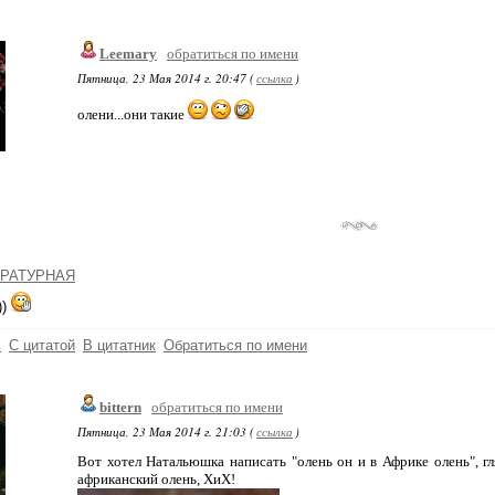
Leemary
обратиться по имени
Пятница, 23 Мая 2014 г. 20:47 (
ссылка
)
олени...они такие
РАТУРНАЯ
))
ь
С цитатой
В цитатник
Обратиться по имени
bittern
обратиться по имени
Пятница, 23 Мая 2014 г. 21:03 (
ссылка
)
Вот хотел Натальюшка написать "олень он и в Африке олень", гл
африканский олень, ХиХ!