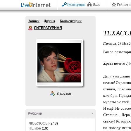
Регистрация
Вход
Рейтинги
Записи
Друзья
Комментарии
ЛИТЕРАТУРНАЯ
ТЕХАСС
Пятница, 23 Мая 2
Вчера разговарив
жрать нечего :) 
Да, я уже давно
нельзя! Охраняю
птички, похожи
В друзья
колибри. Правда
муравьёв с тлёй...
И ещё. Не совсе
Рубрики
-
Странно... Лера
свеклу! Которую
ЛЮБУЮСЬ!
(248)
по поводу всего
НЕ моё
(19)