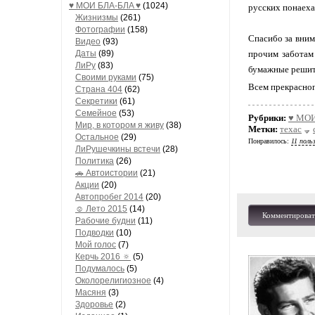
♥ МОИ БЛA-БЛA ♥
(1024)
русских понаехал
Жизнизмы
(261)
Фотографии
(158)
Спасибо за вним
Видео
(93)
Даты
(89)
прочим заботам
ЛиРу
(83)
бумажные решить 
Своими руками
(75)
Всем прекрасног
Страна 404
(62)
Секретики
(61)
Семейное
(53)
Рубрики:
♥ МОИ
Мир, в котором я живу
(38)
Метки:
техас
Остальное
(29)
Понравилось:
11 поль
ЛиРушечкины встечи
(28)
Политика
(26)
🚗 Автоистории
(21)
Акции
(20)
Автопробег 2014
(20)
☺ Лето 2015
(14)
Комментироват
Рабочие будни
(11)
Подводки
(10)
Мой голос
(7)
Керчь 2016 🔅
(5)
Подумалось
(5)
Околорелигиозное
(4)
Масяня
(3)
Здоровье
(2)