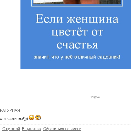
РАТУРНАЯ
ли картинкой)))
ь
С цитатой
В цитатник
Обратиться по имени