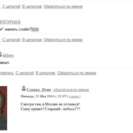
ь
С цитатой
В цитатник
Обратиться по имени
РАТУРНАЯ
я" нажать слабо?))))))
ь
С цитатой
В цитатник
Обратиться по имени
bittern
ажал.
тветить
С цитатой
В цитатник
Обратиться по имени
Славка_Ядин
обратиться по имени
Пятница, 23 Мая 2014 г. 21:07 (
ссылка
)
Смотри там, в Москве не останься!
Сыну привет! Старший - небось???