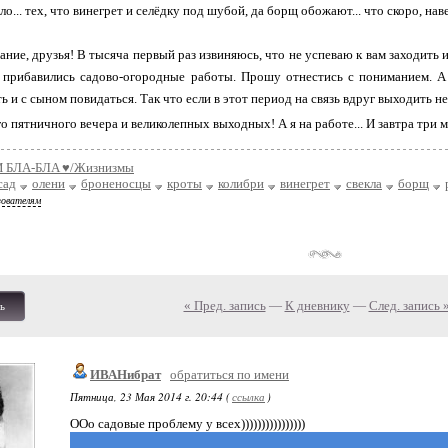
о... тех, что винегрет и селёдку под шубой, да борщ обожают... что скоро, нав
ание, друзья! В тысяча первый раз извиняюсь, что не успеваю к вам заходить 
 прибавились садово-огородные работы. Прошу отнестись с пониманием. А 
и с сыном повидаться. Так что если в этот период на связь вдруг выходить не б
о пятничного вечера и великолепных выходных! А я на работе... И завтра три 
 БЛA-БЛA ♥/Жизнизмы
сад
олени
броненосцы
кроты
колибри
винегрет
свекла
борщ
зователям
« Пред. запись
—
К дневнику
—
След. запись 
ь
ИВАНибрат
обратиться по имени
Пятница, 23 Мая 2014 г. 20:44 (
ссылка
)
ООо садовые проблему у всех))))))))))))))))