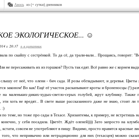
Авось
из (+ сутки) дневников
КОЕ ЭКОЛОГИЧЕСКОЕ... ☺
014 г. 20:37
+ в цитатник
ала по скайпу с сестрёнкой. То да сё, да трали-вали... Прощаясь, говорит: "
Или не пересаживать их из горшков? Пусть так едят. Всё равно же с корнем выд
 слышу от неё, что олени - бич сада. И розы обгладывают, и деревья. Цветы 
тся законом! Во как! Ещё её участок раскапывают кроты и броненосцы (!) р
е на маленьких-диких-худых-светло-серых голубей, жрут клубнику. Также 
, эти хоть не вредят... В свете выше рассказанного даже не знаю, стоит ли
 :)
м по теме, но тоже про сады в Техасе. Хризантемы, к примеру, не встретишь н
, конечно, у себя посадила. Цветёт. Ждёт оленей)))) Зато запросто на клум
, кстати, совсем не употребляют в пищу. Видимо, просто нравятся красные лис
 того, что непривычно или нетрадиционно для них (техасцев) можно сказа