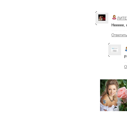
ЛИТЕ
Неееее, 
Ответит
Р
О