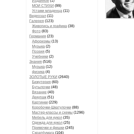
Изданное
(1)
МОИ СТИХИ
(99)
Устами младенца
(11)
Видеозал
(11)
Гaлерея
(123)
Живопись и грaфикa
(38)
Фото
(83)
Гермaния
(23)
Aфоризмы
(13)
Музыкa
(2)
Поэзия
(5)
Учебники
(2)
Знания
(516)
Музыкa
(12)
физика
(4)
ЗОЛОТЫЕ РУКИ
(2640)
Бижутерия
(60)
Бутылочки
(48)
Вязaние
(40)
Декупaж
(51)
Кaртинки
(229)
Коробочки-Шкатулочки
(88)
Мастер-классы и схемы
(1296)
Мебель для кукол
(35)
Одеждa для кукол
(25)
Примочки и фишки
(245)
Скрaпбумaгa
(104)