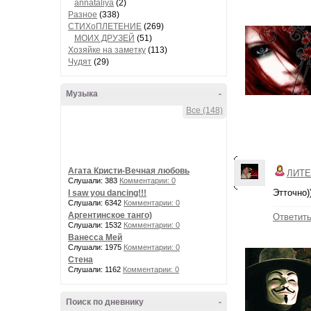
annataliya
(2)
Разное
(338)
СТИХоПЛЕТЕНИЕ
(269)
МОИХ ДРУЗЕЙ
(51)
Хозяйке на заметку
(113)
Чудят
(29)
Музыка
-
Все (148)
Агата Кристи-Вечная любовь
ЛИТЕ
Слушали: 383
Комментарии: 0
Этточно)
I saw you dancing!!!
Слушали: 6342
Комментарии: 0
Аргентинское танго)
Ответит
Слушали: 1532
Комментарии: 0
Ванесса Мей
Слушали: 1975
Комментарии: 0
Стена
Слушали: 1162
Комментарии: 0
Поиск по дневнику
-