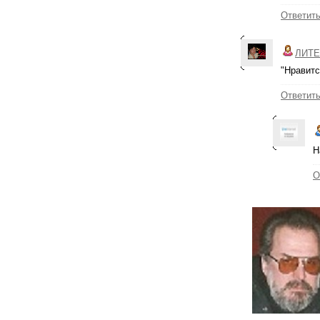
Ответит
ЛИТЕ
"Нравитс
Ответит
Н
О