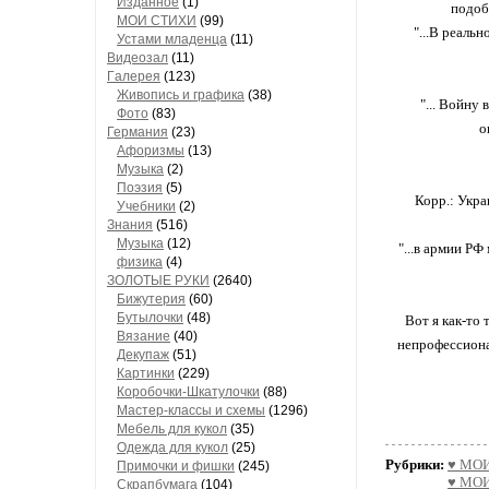
Изданное
(1)
подоб
МОИ СТИХИ
(99)
"...В реаль
Устами младенца
(11)
Видеозал
(11)
Гaлерея
(123)
Живопись и грaфикa
(38)
"... Войну
Фото
(83)
о
Гермaния
(23)
Aфоризмы
(13)
Музыкa
(2)
Поэзия
(5)
Корр.: Укра
Учебники
(2)
Знания
(516)
Музыкa
(12)
"...в армии РФ
физика
(4)
ЗОЛОТЫЕ РУКИ
(2640)
Бижутерия
(60)
Бутылочки
(48)
Вот я как-то
Вязaние
(40)
непрофессиона
Декупaж
(51)
Кaртинки
(229)
Коробочки-Шкатулочки
(88)
Мастер-классы и схемы
(1296)
Мебель для кукол
(35)
Одеждa для кукол
(25)
Рубрики:
♥ МОИ
Примочки и фишки
(245)
♥ МОИ
Скрaпбумaгa
(104)