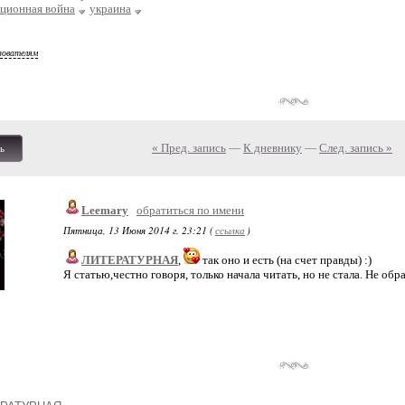
ционная война
украина
зователям
« Пред. запись
—
К дневнику
—
След. запись »
ь
Leemary
обратиться по имени
Пятница, 13 Июня 2014 г. 23:21 (
ссылка
)
ЛИТЕРАТУРНАЯ
,
так оно и есть (на счет правды) :)
Я статью,честно говоря, только начала читать, но не стала. Не об