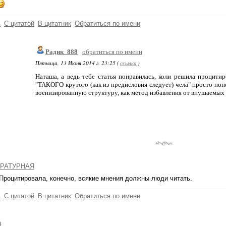
ь
С цитатой
В цитатник
Обратиться по имени
Радик_888
обратиться по имени
Пятница, 13 Июня 2014 г. 23:25 (
ссылка
)
Наташа, а ведь тебе статья понравилась, коли решила процитиро
"ТАКОГО крутого (как из предисловия следует) чела" просто по
военизированную структуру, как метод избавления от внушаемых 
РАТУРНАЯ
 Процитировала, конечно, всякие мнения должны люди читать.
ь
С цитатой
В цитатник
Обратиться по имени
а