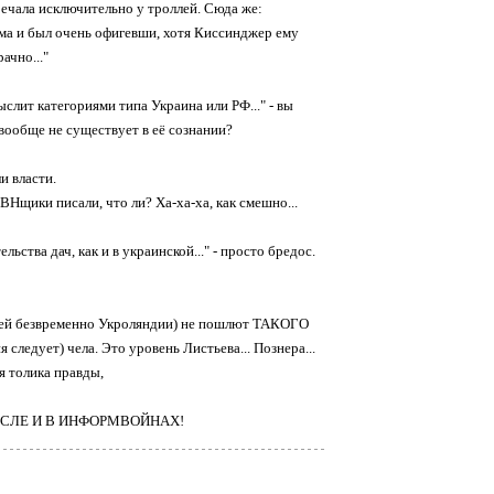
ечала исключительно у троллей. Сюда же:
дума и был очень офигевши, хотя Киссинджер ему
ачно..."
слит категориями типа Украина или РФ..." - вы
 вообще не существует в её сознании?
и власти.
Нщики писали, что ли? Ха-ха-ха, как смешно...
ства дач, как и в украинской..." - просто бредос.
евшей безвременно Укроляндии) не пошлют ТАКОГО
ледует) чела. Это уровень Листьева... Познера...
я толика правды,
ИСЛЕ И В ИНФОРМВОЙНАХ!