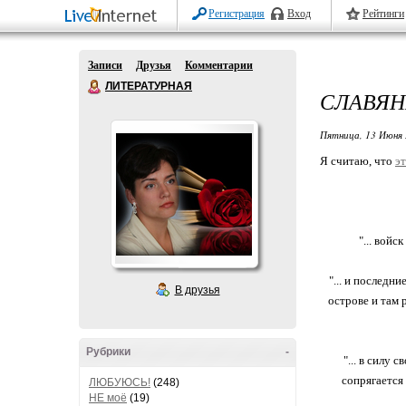
Регистрация
Вход
Рейтинги
Записи
Друзья
Комментарии
ЛИТЕРАТУРНАЯ
СЛАВЯН
Пятница, 13 Июня 
Я считаю, что
эт
"... войс
"... и последн
В друзья
острове и там р
Рубрики
-
"... в силу
сопрягается
ЛЮБУЮСЬ!
(248)
НЕ моё
(19)