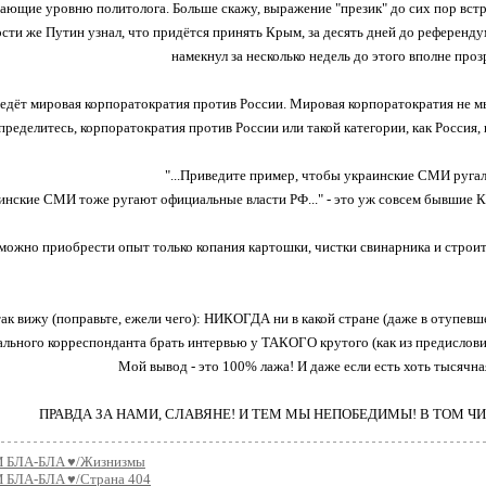
ающие уровню политолога. Больше скажу, выражение "презик" до сих пор встр
ности же Путин узнал, что придётся принять Крым, за десять дней до референ
намекнул за несколько недель до этого вполне прозр
 ведёт мировая корпоратократия против России. Мировая корпоратократия не мы
пределитесь, корпоратократия против России или такой категории, как Россия,
"...Приведите пример, чтобы украинские СМИ ругал
инские СМИ тоже ругают официальные власти РФ..." - это уж совсем бывшие КВ
 можно приобрести опыт только копания картошки, чистки свинарника и строитель
 так вижу (поправьте, ежели чего): НИКОГДА ни в какой стране (даже в отуп
льного корреспонданта брать интервью у ТАКОГО крутого (как из предисловия с
Мой вывод - это 100% лажа! И даже если есть хоть тысячна
ПРАВДА ЗА НАМИ, СЛАВЯНЕ! И ТЕМ МЫ НЕПОБЕДИМЫ! В ТОМ Ч
 БЛA-БЛA ♥/Жизнизмы
 БЛA-БЛA ♥/Страна 404