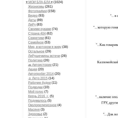
♥ МОИ БЛA-БЛA ♥
(1024)
Жизнизмы
(261)
Фотографии
(158)
Видео
(93)
"... 
Даты
(89)
ЛиРу
(83)
"... которую го
Своими руками
(74)
Страна 404
(62)
Секретики
(61)
Семейное
(53)
"...Как говари
Мир, в котором я живу
(38)
Остальное
(29)
ЛиРушечкины встечи
(28)
Политика
(26)
Калломойский 
🚗 Автоистории
(21)
Акции
(20)
Автопробег 2014
(20)
☺ Лето 2015
(14)
Рабочие будни
(11)
Подводки
(10)
Мой голос
(7)
Керчь 2016 🔅
(5)
"...наличие о
Подумалось
(5)
ГРУ, други
Околорелигиозное
(4)
Масяня
(3)
Здоровье
(2)
"... Для 