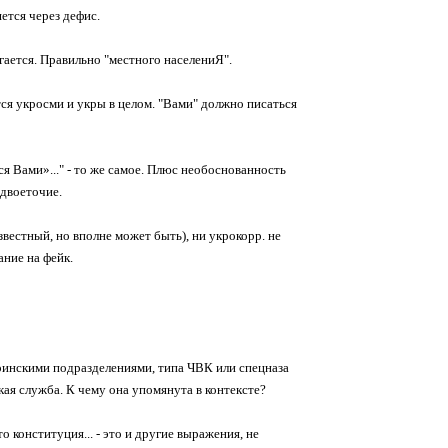
шется через дефис.
ягается. Правильно "местного населениЯ".
тся укросми и укры в целом. "Вами" должно писаться
я Вами»..." - то же самое. Плюс необоснованность
 двоеточие.
вестный, но вполне может быть), ни укрокорр. не
ание на фейк.
оинскими подразделениями, типа ЧВК или спецназа
кая служба. К чему она упомянута в контексте?
о конституция... - это и другие выражения, не