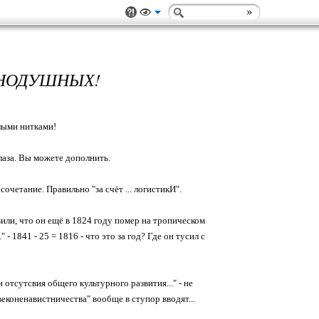
ВНОДУШНЫХ!
лыми нитками!
лаза. Вы можете дополнить.
сочетание. Правильно "за счёт ... логистикИ".
вили, что он ещё в 1824 году помер на тропическом
 - 1841 - 25 = 1816 - что это за год? Где он тусил с
 отсутсвия общего культурного развития..." - не
еконенавистничества" вообще в ступор вводят...