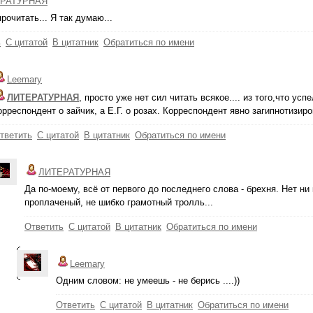
РАТУРНАЯ
прочитать... Я так думаю...
ь
С цитатой
В цитатник
Обратиться по имени
Leemary
ЛИТЕРАТУРНАЯ
, просто уже нет сил читать всякое.... из того,что ус
орреспондент о зайчик, а Е.Г. о розах. Корреспондент явно загипнотизиро
тветить
С цитатой
В цитатник
Обратиться по имени
ЛИТЕРАТУРНАЯ
Да по-моему, всё от первого до последнего слова - брехня. Нет ни
проплаченый, не шибко грамотный тролль...
Ответить
С цитатой
В цитатник
Обратиться по имени
Leemary
Одним словом: не умеешь - не берись ....))
Ответить
С цитатой
В цитатник
Обратиться по имени