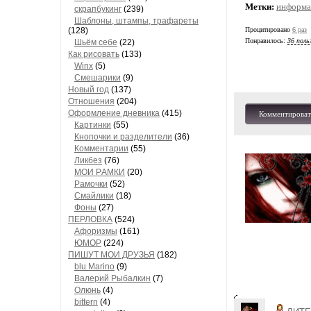
Метки:
информа
скрапбукинг
(239)
Шaблоны, штaмпы, трaфaреты
(128)
Процитировано
6 раз
Понравилось:
36 поль
Шьём себе
(22)
Как рисовать
(133)
Winx
(5)
Смешарики
(9)
Новый год
(137)
Отношения
(204)
Оформление дневника
(415)
Комментироват
Кaртинки
(55)
Кнопочки и рaзделители
(36)
Комментaрии
(55)
Ликбез
(76)
МОИ РAМКИ
(20)
Рaмочки
(52)
Смaйлики
(18)
Фоны
(27)
ПЕРЛОВКА
(524)
Aфоризмы
(161)
ЮМОР
(224)
ПИШУТ МОИ ДРУЗЬЯ
(182)
blu Marino
(9)
Валерий Рыбалкин
(7)
Олюнь
(4)
bittern
(4)