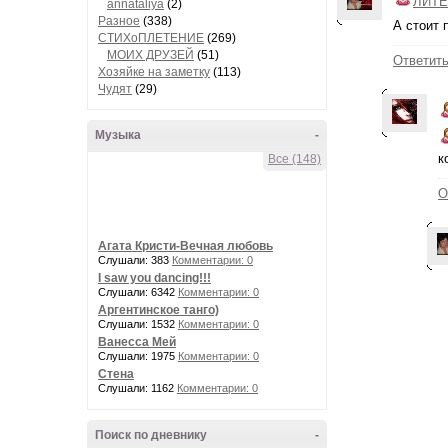
ЛИТЕ
annataliya
(2)
Разное
(338)
А стоит 
СТИХоПЛЕТЕНИЕ
(269)
МОИХ ДРУЗЕЙ
(51)
Ответит
Хозяйке на заметку
(113)
Чудят
(29)
Музыка
-
к
Все (148)
О
Агата Кристи-Вечная любовь
Слушали: 383
Комментарии: 0
I saw you dancing!!!
Слушали: 6342
Комментарии: 0
Аргентинское танго)
Слушали: 1532
Комментарии: 0
Ванесса Мей
Слушали: 1975
Комментарии: 0
Стена
Слушали: 1162
Комментарии: 0
Поиск по дневнику
-