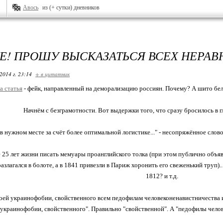
Авось
из (+ сутки) дневников
Е! ПРОШУ ВЫСКАЗАТЬСЯ ВСЕХ НЕРА
2014 г. 23:14
+ в цитатник
а статья
- фейк, направленный на деморализацию россиян. Почему? А шито бе
Начнём с безграмотности. Вот выдержки того, что сразу бросилось в г
к в нужном месте за счёт более оптимальной логистике..." - несопряжённое слово
ие 25 лет жизни писать мемуары проанглийского толка (при этом публично объя
азлагался в болоте, а в 1841 привезли в Париж хоронить его свеженький труп)..."
1812? и т.д.
 своей украинофобии, свойственного всем педофилам человеконенавистничества и
 украинофобии, свойственного". Правильно "свойственной". А "педофилы челов