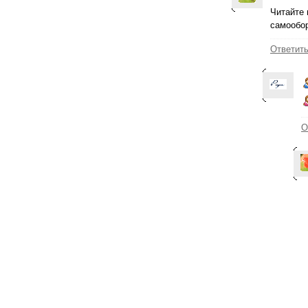
Читайте 
самообо
Ответит
О