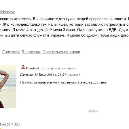
olchanova
понятно что ересь. Вы понимаете,что кучка людей прорвалась к власти.
. Жалко людей.Жалко тех мальчишек, которых заставляют стрелять в с
е могу. Я мама 4-рых детей. У меня 3 сына. Один отслужил в ВДВ. Двум
й чьи дети сейчас служат в Украине. И молю об одном,чтобы люди дог
ь
С цитатой
В цитатник
Обратиться по имени
Prudent
обратиться по имени
Пятница, 13 Июня 2014 г. 23:24 (
ссылка
)
Натуся, материться же у нас нельзя), а охота...сил нет.
РАТУРНАЯ