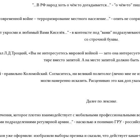
"...В РФ народ хоть о чём то догадывается..." - "о чём-то" пи
в современной войне – терроризирование местного население..." - опять не сопр
нят укросми и любимый Вами Киселёв..." - в контексте под "вами" подразумеваю
со строчной буквы.
вал Л.Д.Троцкий, «Вы не интересуетесь мировой войной — зато она интересуетс
тире вместо запятой. А на месте запятой должно быть
- правильно Коломойский. Согласитесь, ни великий политолог (лично мне не из
могли намеренно исказить. Расцениваю это как доп.указ
Далее по лексике.
полчения, которое плотно взаимодействует с мобильными профессиональными в
ми подразделениями регулярной армии..." - насколько я понимаю ГРУ - российс
лохов уже оформили: изобразили выборы презика и сказали, что действует какая-т