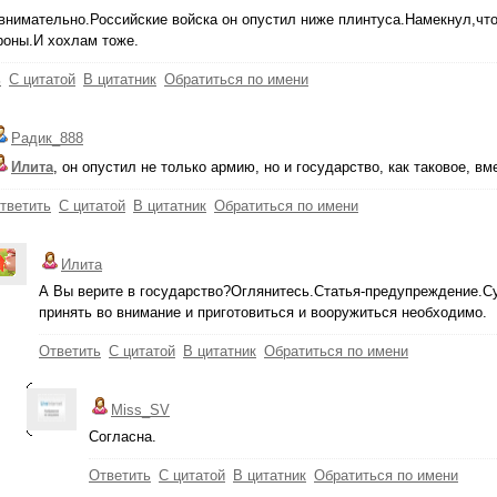
внимательно.Российские войска он опустил ниже плинтуса.Намекнул,чт
роны.И хохлам тоже.
ь
С цитатой
В цитатник
Обратиться по имени
Радик_888
Илита
, он опустил не только армию, но и государство, как таковое, вм
тветить
С цитатой
В цитатник
Обратиться по имени
Илита
А Вы верите в государство?Оглянитесь.Статья-предупреждение.Су
принять во внимание и приготовиться и вооружиться необходимо.
Ответить
С цитатой
В цитатник
Обратиться по имени
Miss_SV
Согласна.
Ответить
С цитатой
В цитатник
Обратиться по имени