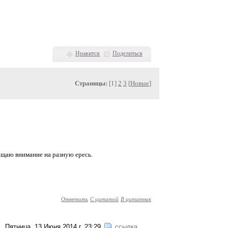
Нравится
Поделиться
Страницы:
[1]
2
3
[
Новые
]
ращаю внимание на разную ересь.
Ответить
С цитатой
В цитатник
Пятница, 13 Июня 2014 г. 23:29
ссылка