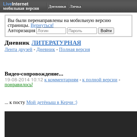
Live
Internet
Дневники
Личка
мобильная версия
Вы были перенаправлены на мобильную версию
страницы.
Вернуться!
Авторизация
Дневник
ЛИТЕРАТУРНАЯ
Лента друзей
-
Дневник
-
Полная версия
Видео-сопровождение...
19-08-2014 10:12
к комментариям
-
к полной версии
-
понравилось!
... к посту
Мой детёныш в Керчи :)