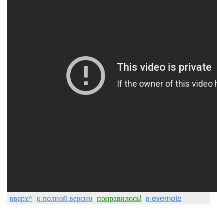
вверх^
к полной версии
понравилось!
в evernote