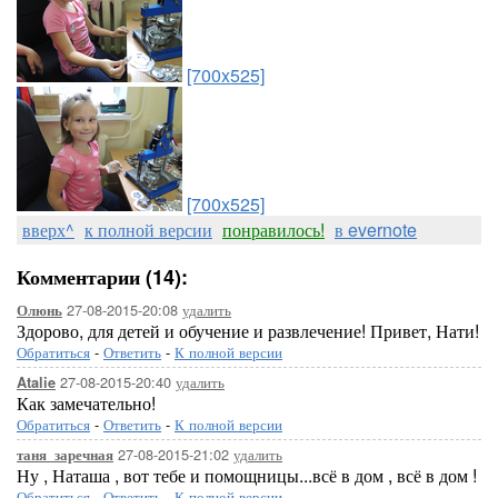
[700x525]
[700x525]
вверх^
к полной версии
понравилось!
в evernote
Комментарии (14):
27-08-2015-20:08
удалить
Олюнь
Здорово, для детей и обучение и развлечение! Привет, Нати!
Обратиться
-
Ответить
-
К полной версии
27-08-2015-20:40
удалить
Atalie
Как замечательно!
Обратиться
-
Ответить
-
К полной версии
27-08-2015-21:02
удалить
таня_заречная
Ну , Наташа , вот тебе и помощницы...всё в дом , всё в дом !
Обратиться
-
Ответить
-
К полной версии