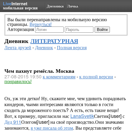
Live
Internet
Дневники
Личка
мобильная версия
Вы были перенаправлены на мобильную версию
страницы.
Вернуться!
Авторизация
Дневник
ЛИТЕРАТУРНАЯ
Лента друзей
-
Дневник
-
Полная версия
Чем пахнут ремёсла. Москва
27-08-2015 19:50
к комментариям
-
к полной версии
-
понравилось!
Ох, уж эти детки! Ну, скажите мне, чем удивить порадовать
киндеров, чьими интересами являются только в гости
сходить да мороженого поесть? А есть, есть такие вещи!
Вот, к примеру, пригласили нас
LanaSvetik
Светик[/user] с
Дед 911
Олегом[/user] на своё производство.Они значками
занимаются,
я уже писала об этом
. Вы представляете себе