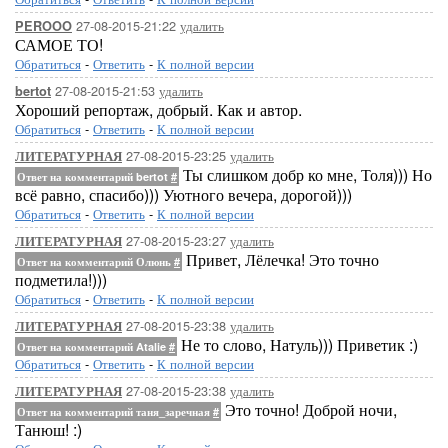
27-08-2015-21:22
удалить
PEROOO
САМОЕ ТО!
Обратиться
-
Ответить
-
К полной версии
27-08-2015-21:53
удалить
bertot
Хороший репортаж, добрый. Как и автор.
Обратиться
-
Ответить
-
К полной версии
27-08-2015-23:25
удалить
ЛИТЕРАТУРНАЯ
Ты слишком добр ко мне, Толя))) Но
Ответ на комментарий bertot
#
всё равно, спасибо))) Уютного вечера, дорогой)))
Обратиться
-
Ответить
-
К полной версии
27-08-2015-23:27
удалить
ЛИТЕРАТУРНАЯ
Привет, Лёлечка! Это точно
Ответ на комментарий Олюнь
#
подметила!)))
Обратиться
-
Ответить
-
К полной версии
27-08-2015-23:38
удалить
ЛИТЕРАТУРНАЯ
Не то слово, Натуль))) Приветик :)
Ответ на комментарий Atalie
#
Обратиться
-
Ответить
-
К полной версии
27-08-2015-23:38
удалить
ЛИТЕРАТУРНАЯ
Это точно! Доброй ночи,
Ответ на комментарий таня_заречная
#
Танюш! :)