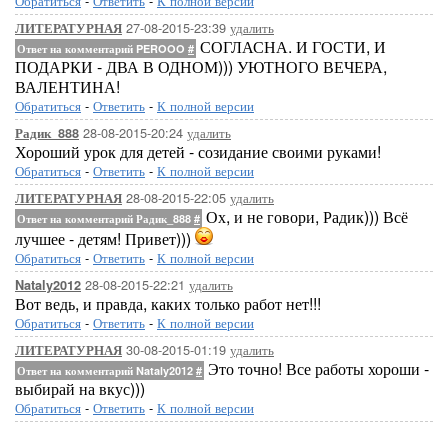
Обратиться
-
Ответить
-
К полной версии
27-08-2015-23:39
удалить
ЛИТЕРАТУРНАЯ
СОГЛАСНА. И ГОСТИ, И
Ответ на комментарий PEROOO
#
ПОДАРКИ - ДВА В ОДНОМ))) УЮТНОГО ВЕЧЕРА,
ВАЛЕНТИНА!
Обратиться
-
Ответить
-
К полной версии
28-08-2015-20:24
удалить
Радик_888
Хороший урок для детей - созидание своими руками!
Обратиться
-
Ответить
-
К полной версии
28-08-2015-22:05
удалить
ЛИТЕРАТУРНАЯ
Ох, и не говори, Радик))) Всё
Ответ на комментарий Радик_888
#
лучшее - детям! Привет)))
Обратиться
-
Ответить
-
К полной версии
28-08-2015-22:21
удалить
Nataly2012
Вот ведь, и правда, каких только работ нет!!!
Обратиться
-
Ответить
-
К полной версии
30-08-2015-01:19
удалить
ЛИТЕРАТУРНАЯ
Это точно! Все работы хороши -
Ответ на комментарий Nataly2012
#
выбирай на вкус)))
Обратиться
-
Ответить
-
К полной версии