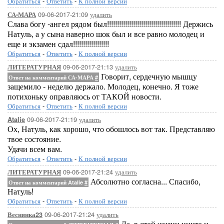
Обратиться
-
Ответить
-
К полной версии
09-06-2017-21:09
удалить
СА-МАРА
Слава богу -ангел рядом был!!!!!!!!!!!!!!!!!!!!!!!!!!!!!!!!!!!!! Держись
Натуль, а у сына наверно шок был и все равно молодец и
еще и экзамен сдал!!!!!!!!!!!!!!!!!!
Обратиться
-
Ответить
-
К полной версии
09-06-2017-21:13
удалить
ЛИТЕРАТУРНАЯ
Говорит, сердечную мышцу
Ответ на комментарий СА-МАРА
#
защемило - неделю держало. Молодец, конечно. Я тоже
потихоньку оправляюсь от ТАКОЙ новости.
Обратиться
-
Ответить
-
К полной версии
09-06-2017-21:19
удалить
Atalie
Ох, Натуль, как хорошо, что обошлось вот так. Представляю
твое состояние.
Удачи всем вам.
Обратиться
-
Ответить
-
К полной версии
09-06-2017-21:24
удалить
ЛИТЕРАТУРНАЯ
Абсолютно согласна... Спасибо,
Ответ на комментарий Atalie
#
Натуль!
Обратиться
-
Ответить
-
К полной версии
09-06-2017-21:24
удалить
Веснянка23
Да ,в єтой жизни никто и