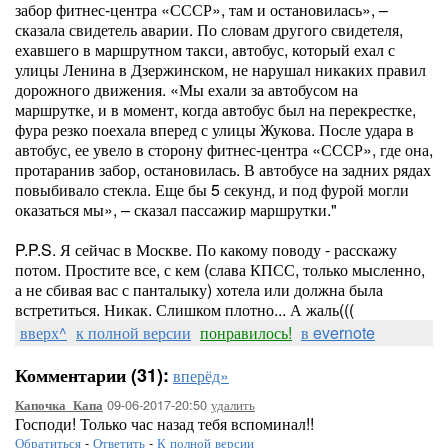
забор фитнес-центра «СССР», там и остановилась», –
сказала свидетель аварии. По словам другого свидетеля,
ехавшего в маршрутном такси, автобус, который ехал с
улицы Ленина в Дзержинском, не нарушал никаких правил
дорожного движения. «Мы ехали за автобусом на
маршрутке, и в момент, когда автобус был на перекрестке,
фура резко поехала вперед с улицы Жукова. После удара в
автобус, ее увело в сторону фитнес-центра «СССР», где она,
протаранив забор, остановилась. В автобусе на задних рядах
повыбивало стекла. Еще бы 5 секунд, и под фурой могли
оказаться мы», – сказал пассажир маршрутки."
P.P.S. Я сейчас в Москве. По какому поводу - расскажу
потом. Простите все, с кем (слава КПСС, только мысленно,
а не сбивая вас с панталыку) хотела или должна была
встретиться. Никак. Слишком плотно... А жаль(((
вверх^
к полной версии
понравилось!
в evernote
Комментарии (31):
вперёд»
09-06-2017-20:50
удалить
Капочка_Капа
Господи! Только час назад тебя вспоминал!!
Обратиться
-
Ответить
-
К полной версии