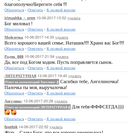
благополучно!Берегите себя !!!
Обратиться
-
Ответить
-
К полной версии
10-06-2017-13:52
удалить
irinushka_-_oren
Бог миловал !
Обратиться
-
Ответить
-
К полной версии
10-06-2017-14:30
удалить
Мойсючка
Всего хорошего вашей семье, Наташик!!!! Храни вас Бог!!!!
Обратиться
-
Ответить
-
К полной версии
10-06-2017-21:54
удалить
Радик_888
Да, все под Богом ходим. Пусть поправляется сынок.
Обратиться
-
Ответить
-
К полной версии
13-06-2017-19:40
удалить
ЛИТЕРАТУРНАЯ
Сасибки тебе, Ангелиночка!
Ответ на комментарий Ангелина-
#
Палочка ты моя, выручалочка!
Обратиться
-
Ответить
-
К полной версии
13-06-2017-20:28
удалить
Ангелина-
Для тебя-ФФФСЕГДА))))
Ответ на комментарий ЛИТЕРАТУРНАЯ
#
Обратиться
-
Ответить
-
К полной версии
14-06-2017-22:52
удалить
fsvetok
Жуть... Слава Богу, что все хорошо закончилось!