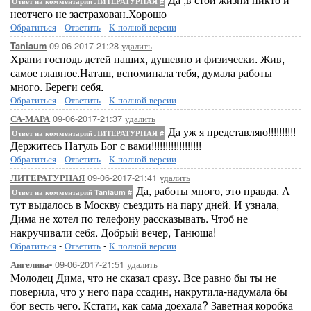
Ответ на комментарий ЛИТЕРАТУРНАЯ
#
неотчего не застрахован.Хорошо
Обратиться
-
Ответить
-
К полной версии
09-06-2017-21:28
удалить
Taniaum
Храни господь детей наших, душевно и физически. Жив,
самое главное.Наташ, вспоминала тебя, думала работы
много. Береги себя.
Обратиться
-
Ответить
-
К полной версии
09-06-2017-21:37
удалить
СА-МАРА
Да уж я представляю!!!!!!!!!!
Ответ на комментарий ЛИТЕРАТУРНАЯ
#
Держитесь Натуль Бог с вами!!!!!!!!!!!!!!!!!!
Обратиться
-
Ответить
-
К полной версии
09-06-2017-21:41
удалить
ЛИТЕРАТУРНАЯ
Да, работы много, это правда. А
Ответ на комментарий Taniaum
#
тут выдалось в Москву съездить на пару дней. И узнала,
Дима не хотел по телефону рассказывать. Чтоб не
накручивали себя. Добрый вечер, Танюша!
Обратиться
-
Ответить
-
К полной версии
09-06-2017-21:51
удалить
Ангелина-
Молодец Дима, что не сказал сразу. Все равно бы ты не
поверила, что у него пара ссадин, накрутила-надумала бы
бог весть чего. Кстати, как сама доехала? Заветная коробка