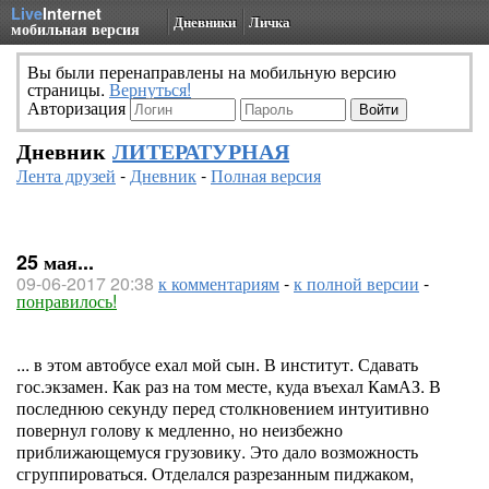
Live
Internet
Дневники
Личка
мобильная версия
Вы были перенаправлены на мобильную версию
страницы.
Вернуться!
Авторизация
Дневник
ЛИТЕРАТУРНАЯ
Лента друзей
-
Дневник
-
Полная версия
25 мая...
09-06-2017 20:38
к комментариям
-
к полной версии
-
понравилось!
... в этом автобусе ехал мой сын. В институт. Сдавать
гос.экзамен. Как раз на том месте, куда въехал КамАЗ. В
последнюю секунду перед столкновением интуитивно
повернул голову к медленно, но неизбежно
приближающемуся грузовику. Это дало возможность
сгруппироваться. Отделался разрезанным пиджаком,