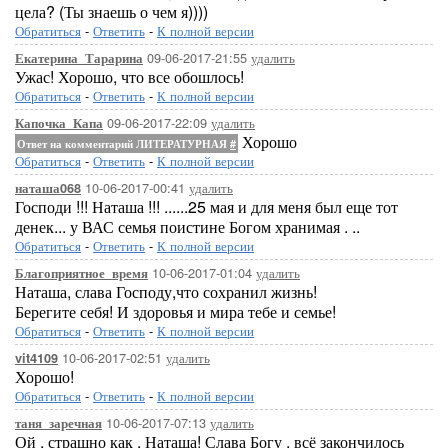
цела? (Ты знаешь о чем я))))
Обратиться
-
Ответить
-
К полной версии
09-06-2017-21:55
удалить
Екатерина_Тарарина
Ужас! Хорошо, что все обошлось!
Обратиться
-
Ответить
-
К полной версии
09-06-2017-22:09
удалить
Капочка_Капа
Хорошо
Ответ на комментарий ЛИТЕРАТУРНАЯ
#
Обратиться
-
Ответить
-
К полной версии
10-06-2017-00:41
удалить
наташа068
Господи !!! Наташа !!! ......25 мая и для меня был еще тот
денек... у ВАС семья поистине Богом хранимая . ..
Обратиться
-
Ответить
-
К полной версии
10-06-2017-01:04
удалить
Благоприятное_время
Наташа, слава Господу,что сохранил жизнь!
Берегите себя! И здоровья и мира тебе и семье!
Обратиться
-
Ответить
-
К полной версии
10-06-2017-02:51
удалить
vit4109
Хорошо!
Обратиться
-
Ответить
-
К полной версии
10-06-2017-07:13
удалить
таня_заречная
Ой , страшно как , Наташа! Слава Богу , всё закончилось