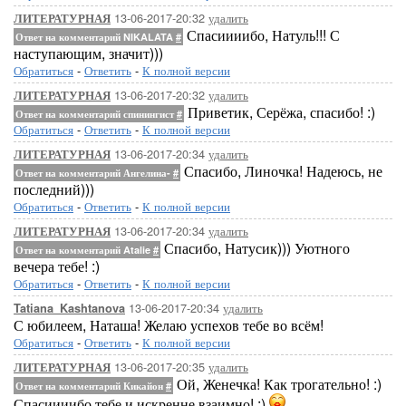
13-06-2017-20:32
удалить
ЛИТЕРАТУРНАЯ
Спасиииибо, Натуль!!! С
Ответ на комментарий NIKALATA
#
наступающим, значит)))
Обратиться
-
Ответить
-
К полной версии
13-06-2017-20:32
удалить
ЛИТЕРАТУРНАЯ
Приветик, Серёжа, спасибо! :)
Ответ на комментарий спинингист
#
Обратиться
-
Ответить
-
К полной версии
13-06-2017-20:34
удалить
ЛИТЕРАТУРНАЯ
Спасибо, Линочка! Надеюсь, не
Ответ на комментарий Ангелина-
#
последний)))
Обратиться
-
Ответить
-
К полной версии
13-06-2017-20:34
удалить
ЛИТЕРАТУРНАЯ
Спасибо, Натусик))) Уютного
Ответ на комментарий Atalie
#
вечера тебе! :)
Обратиться
-
Ответить
-
К полной версии
13-06-2017-20:34
удалить
Tatiana_Kashtanova
С юбилеем, Наташа! Желаю успехов тебе во всём!
Обратиться
-
Ответить
-
К полной версии
13-06-2017-20:35
удалить
ЛИТЕРАТУРНАЯ
Ой, Женечка! Как трогательно! :)
Ответ на комментарий Кикайон
#
Спасиииибо тебе и искренне взаимно! :)