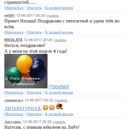
странностей......
Обратиться
-
Ответить
-
К полной версии
13-06-2017-20:20
удалить
veldt1
Привет Наташа! Поздравляю с пятилеткой и удачи тебе во
всём.
Обратиться
-
Ответить
-
К полной версии
13-06-2017-20:20
удалить
NIKALATA
Натуся, поздравляю!
А у меня на этой неделе 4 года!
[700x560]
Обратиться
-
Ответить
-
К полной версии
13-06-2017-20:22
удалить
спинингист
ЛИТЕРАТУРНАЯ
,
Обратиться
-
Ответить
-
К полной версии
13-06-2017-20:25
удалить
Ангелина-
Натусик, с первым юбилеем на ЛиРу!