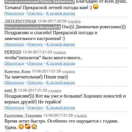
Благодарю от всей души,
Ответ на комментарий Tatiana_Kashtanova
#
Татьяна! Прекрасной летней погоды вам! :)
Обратиться
-
Ответить
-
К полной версии
13-06-2017-20:59
удалить
ЛИТЕРАТУРНАЯ
Охо))) Дневнички-ровесники)))
Ответ на комментарий Веснянка23
#
Поздравляю и спасибо! Прекрасной погоды и
замечательного настроения! :)
Обратиться
-
Ответить
-
К полной версии
13-06-2017-21:23
удалить
PEROOO
чтобы"пятилеток" было много-много..
Обратиться
-
Ответить
-
К полной версии
13-06-2017-21:29
удалить
Капочка_Капа
Ты замечательная!) Пиши еще))
Обратиться
-
Ответить
-
К полной версии
13-06-2017-21:33
удалить
svet_R
Поздравлям!))) Вот вы уже и большие! Хороших новостей и
верных друзей!) Не теряйся!
Обратиться
-
Ответить
-
К полной версии
13-06-2017-21:59
удалить
Екатерина_Тарарина
Время летит быстро. Особенно это ощущается с годами.
Удачи.