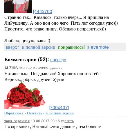
[444x700]
Странно так... Казалось, только вчера... Я пришла на
ЛиРушечку. А оно вон оно чего! Пять лет сегодня ужо)))
Простите, что редко пишу. Обещаю исправиться)))
Люблю, целую, ваша :)
вверх^
к полной версии
понравилось!
в evernote
Комментарии (52):
вперёд»
13-06-2017-20:09
удалить
ALZHIS
Наташенька! Поздравляю! Хороших постов тебе!
Верных,добрых друзей! Удачи!
[700x437]
Обратиться
-
Ответить
-
К полной версии
13-06-2017-20:16
удалить
таня_заречная
Поздравляю , Наташа!...чем дальше , тем больше