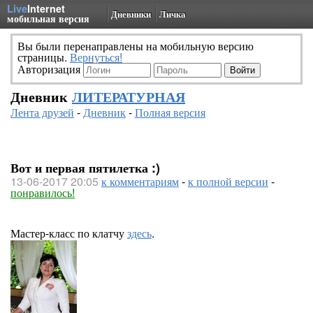
Live
Internet
Дневники
Личка
мобильная версия
Вы были перенаправлены на мобильную версию
страницы.
Вернуться!
Авторизация
Дневник
ЛИТЕРАТУРНАЯ
Лента друзей
-
Дневник
-
Полная версия
Вот и первая пятилетка :)
13-06-2017 20:05
к комментариям
-
к полной версии
-
понравилось!
Мастер-класс по клатчу
здесь
.