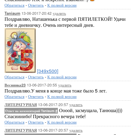
Обратиться
-
Ответить
-
К полной версии
13-06-2017-20:42
удалить
Taniaum
Поздравляю, Наташенька с первой ПЯТИЛЕТКОЙ! Удачи
тебе и дневничку. Очень интересный днев.
[349x500]
Обратиться
-
Ответить
-
К полной версии
13-06-2017-20:55
удалить
Веснянка23
Поздравляю.У меня в конце мая тоже было 5 лет.
Обратиться
-
Ответить
-
К полной версии
13-06-2017-20:57
удалить
ЛИТЕРАТУРНАЯ
Оооой, засмущала, Танюша))))
Ответ на комментарий Taniaum
#
Спасиииибо! Прекрасного вечера тебе!
Обратиться
-
Ответить
-
К полной версии
13-06-2017-20:57
удалить
ЛИТЕРАТУРНАЯ