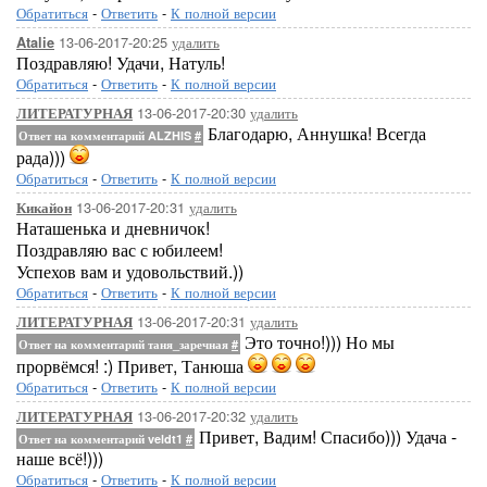
Обратиться
-
Ответить
-
К полной версии
13-06-2017-20:25
удалить
Atalie
Поздравляю! Удачи, Натуль!
Обратиться
-
Ответить
-
К полной версии
13-06-2017-20:30
удалить
ЛИТЕРАТУРНАЯ
Благодарю, Аннушка! Всегда
Ответ на комментарий ALZHIS
#
рада)))
Обратиться
-
Ответить
-
К полной версии
13-06-2017-20:31
удалить
Кикайон
Наташенька и дневничок!
Поздравляю вас с юбилеем!
Успехов вам и удовольствий.))
Обратиться
-
Ответить
-
К полной версии
13-06-2017-20:31
удалить
ЛИТЕРАТУРНАЯ
Это точно!))) Но мы
Ответ на комментарий таня_заречная
#
прорвёмся! :) Привет, Танюша
Обратиться
-
Ответить
-
К полной версии
13-06-2017-20:32
удалить
ЛИТЕРАТУРНАЯ
Привет, Вадим! Спасибо))) Удача -
Ответ на комментарий veldt1
#
наше всё!)))
Обратиться
-
Ответить
-
К полной версии