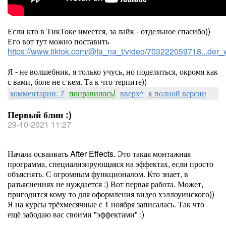
Если кто в ТикТоке имеется, за лайк - отдельное спасибо))
Его вот тут можно поставить
https://www.tiktok.com/@fa_na_t/video/703222059718...d
Я - не волшебник, я только учусь, но поделиться, окромя как
с вами, боле не с кем. Та к что терпите))
комментарии: 7
понравилось!
вверх^
к полной версии
Первый блин :)
29-10-2021 11:27
Начала осваивать After Effects. Это такая монтажная
программа, специализирующаяся на эффектах, если просто
объяснять. С огромным функционалом. Кто знает, в
разъяснениях не нуждается :) Вот первая работа. Может,
пригодится кому-то для оформления видео хэллоуинского))
Я на курсы трёхмесячные с 1 ноября записалась. Так что
ещё забодаю вас своими "эффектами" :)