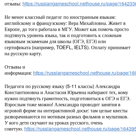
отзывы:
https://russiangameschool.nethouse.ru/page/164233
Не менее классный педагог по иностранным языкам:
английскому и французскому: Вера Михайловна. Живет в
Европе, до того работала в МГУ. Может как помочь просто
подтянуть уровень языка, так и подготовить к сложным
языковым экзаменам для школы (ОГЭ, ЕГЭ) или
сертификата (например, TOEFL, IELTS). Оплату принимает
на русскую карту.
Отзывы и
информация:
https://russiangameschool.nethouse.ru/page/1
Педагоги по русскому языку (5-11 классы) Александра
Константиновна и Анастасия Юрьевна набирают тех, кому
нужно подтянуть грамотность, подготовиться к ОГЭ и ЕГЭ.
Взрослым тоже можно! Александра проводит занятия в
игровой форме на интерактивной доске: там целые квесты
разворачиваются по мотивам разных фильмов и мультиков.
У кого дети скучают на уроках русского, очень
советую.
https://russiangameschool.nethouse.ru/page/16439