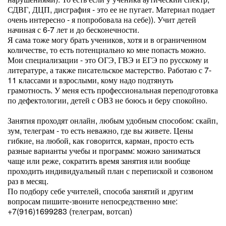
СДВГ, ДЦП, дисграфия - это ее не пугает. Материал подает
очень интересно - я попробовала на себе)). Учит детей
начиная с 6-7 лет и до бесконечности.
Я сама тоже могу брать учеников, хотя и в ограниченном
количестве, то есть потенциально ко мне попасть можно.
Мои специализации - это ОГЭ, ГВЭ и ЕГЭ по русскому и
литературе, а также писательское мастерство. Работаю с 7-
11 классами и взрослыми, кому надо подтянуть
грамотность. У меня есть профессиональная переподготовка
по дефектологии, детей с ОВЗ не боюсь и беру спокойно.
Занятия проходят онлайн, любым удобным способом: скайп,
зум, телеграм - то есть неважно, где вы живете. Цены
гибкие, на любой, как говорится, карман, просто есть
разные варианты учебы и программ: можно заниматься
чаще или реже, сократить время занятия или вообще
проходить индивидуальный план с перепиской и созвоном
раз в месяц.
По подбору себе учителей, способа занятий и другим
вопросам пишите-звоните непосредственно мне:
+7(916)1699283 (телеграм, вотсап)