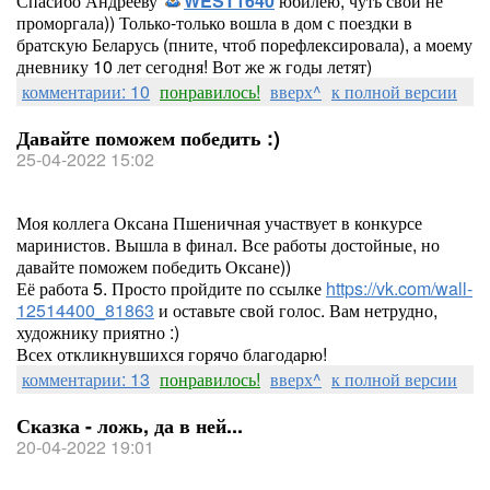
Спасибо Андрееву
WEST1640
юбилею, чуть свой не
проморгала)) Только-только вошла в дом с поездки в
братскую Беларусь (пните, чтоб порефлексировала), а моему
дневнику 10 лет сегодня! Вот же ж годы летят)
комментарии: 10
понравилось!
вверх^
к полной версии
Давайте поможем победить :)
25-04-2022 15:02
Моя коллега Оксана Пшеничная участвует в конкурсе
маринистов. Вышла в финал. Все работы достойные, но
давайте поможем победить Оксане))
Её работа 5. Просто пройдите по ссылке
https://vk.com/wall-
12514400_81863
и оставьте свой голос. Вам нетрудно,
художнику приятно :)
Всех откликнувшихся горячо благодарю!
комментарии: 13
понравилось!
вверх^
к полной версии
Сказка - ложь, да в ней...
20-04-2022 19:01