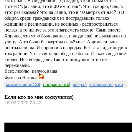
км от нас". В следующий: "Да ладно, это в 70 км от нас".
Потом: "Да ладно, это в 30 км от нас". Что, говорю, Оль, в
этот раз сказала? Что да ладно, это в 10 метрах от нас? :) В
общем, среди гражданских из пострадавших только
женщина в реанимации, из военных - распространяться
нельзя, а то нынче за это и загреметь можно. Сами знаете.
Хорошо, что утро было раннее, и люди ещё не высыпали на
улицу. А то были бы жертвы серьёзные. А дома сильно
пострадали, да. И воронки в огородах. Без газа сидят люди в
том районе. У нас света до обеда не было. И - как следствие
- воды. Но теперь дали. Так что пишу вам, чтоб не
переживали.
Всех люблю, целую, ваша
Фатеева Наташа
комментарии: 29
понравилось!
вверх^
к полной версии
Если кто по мне соскучился)
15-03-2022 23:43