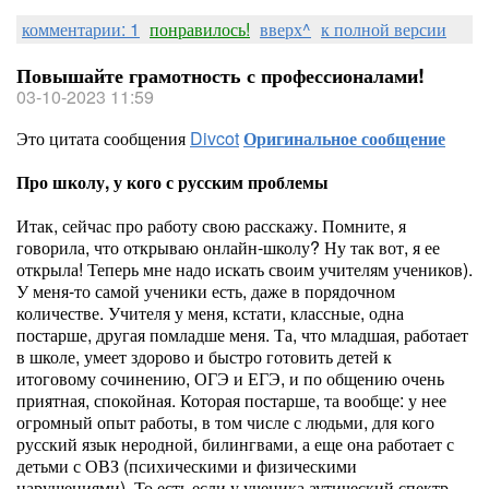
комментарии: 1
понравилось!
вверх^
к полной версии
Повышайте грамотность с профессионалами!
03-10-2023 11:59
Это цитата сообщения
Divcot
Оригинальное сообщение
Про школу, у кого с русским проблемы
Итак, сейчас про работу свою расскажу. Помните, я
говорила, что открываю онлайн-школу? Ну так вот, я ее
открыла! Теперь мне надо искать своим учителям учеников).
У меня-то самой ученики есть, даже в порядочном
количестве. Учителя у меня, кстати, классные, одна
постарше, другая помладше меня. Та, что младшая, работает
в школе, умеет здорово и быстро готовить детей к
итоговому сочинению, ОГЭ и ЕГЭ, и по общению очень
приятная, спокойная. Которая постарше, та вообще: у нее
огромный опыт работы, в том числе с людьми, для кого
русский язык неродной, билингвами, а еще она работает с
детьми с ОВЗ (психическими и физическими
нарушениями). То есть если у ученика аутический спектр,