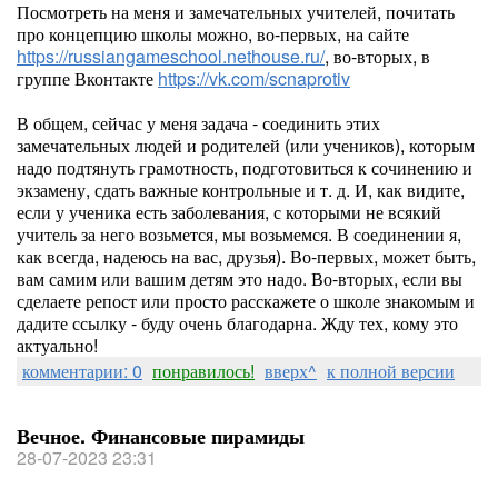
Посмотреть на меня и замечательных учителей, почитать
про концепцию школы можно, во-первых, на сайте
https://russiangameschool.nethouse.ru/
, во-вторых, в
группе Вконтакте
https://vk.com/scnaprotiv
В общем, сейчас у меня задача - соединить этих
замечательных людей и родителей (или учеников), которым
надо подтянуть грамотность, подготовиться к сочинению и
экзамену, сдать важные контрольные и т. д. И, как видите,
если у ученика есть заболевания, с которыми не всякий
учитель за него возьмется, мы возьмемся. В соединении я,
как всегда, надеюсь на вас, друзья). Во-первых, может быть,
вам самим или вашим детям это надо. Во-вторых, если вы
сделаете репост или просто расскажете о школе знакомым и
дадите ссылку - буду очень благодарна. Жду тех, кому это
актуально!
комментарии: 0
понравилось!
вверх^
к полной версии
Вечное. Финансовые пирамиды
28-07-2023 23:31