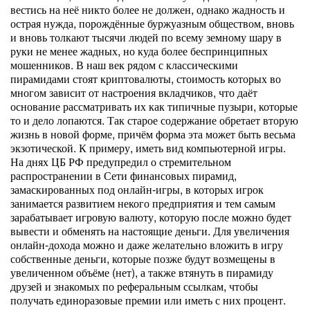
вестись на неё никто более не должен, однако жадность и
острая нужда, порождённые буржуазным обществом, вновь
и вновь толкают тысячи людей по всему земному шару в
руки не менее жадных, но куда более беспринципных
мошенников. В наш век рядом с классическими
пирамидами стоят криптовалюты, стоимость которых во
многом зависит от настроения вкладчиков, что даёт
основание рассматривать их как типичные пузыри, которые
то и дело лопаются. Так старое содержание обретает вторую
жизнь в новой форме, причём форма эта может быть весьма
экзотической. К примеру, иметь вид компьютерной игры.
На днях ЦБ РФ предупредил о стремительном
распространении в Сети финансовых пирамид,
замаскированных под онлайн-игры, в которых игрок
занимается развитием некого предприятия и тем самым
зарабатывает игровую валюту, которую после можно будет
вывести и обменять на настоящие деньги. Для увеличения
онлайн-дохода можно и даже желательно вложить в игру
собственные деньги, которые позже будут возмещены в
увеличенном объёме (нет), а также втянуть в пирамиду
друзей и знакомых по реферальным ссылкам, чтобы
получать единоразовые премии или иметь с них процент.