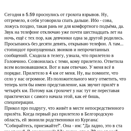
Сегодня в 5.59 проснулись от грохота взрывов. Ну,
отгремело, я себя уговорила спать дальше. Ибо - сова,
ложусь поздно, такая рань не для комфортного подъёма, да.
Звук на телефоне отключаю уже почти шестнадцать лет на
ночь, ещё с тех пор, как девчонки одна за другой родились.
Просыпаюсь без десяти девять, открываю телефон. А там...
стопиццот пропущенных звонков и непрочитанных
сообщений. Сходила в телегу, узнала, что прилетело в
Головчино. Созвонилась с теми, кому прилетело. Ответила
всем волновавшимся. Вот и вам отвечаю. У меня всё в
порядке. Прилетело в 4 км от меня. Ну, вы помните, что
село у нас огромное. Из положительного могу отметить, что
теперь хотя бы имею представление, как звучит прилёт в
четырёх км. Потому как грохочет у нас тут не переставая
практически с самого начала этой, как её бишь,
спецоперации.
Прикол про подругу, что живёт в месте непосредственного
прилёта. Когда первый раз прилетело в Белгородскую
область, ей звонили родственники из Кургана:
"Собирайтесь, приезжайте!". Она - им: "Да ладно, это в ста