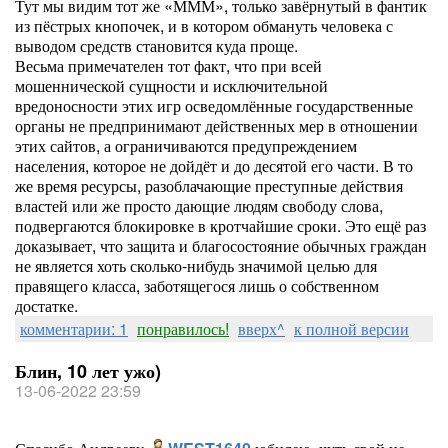
Тут мы видим тот же «МММ», только завёрнутый в фантик
из пёстрых кнопочек, и в котором обмануть человека с
выводом средств становится куда проще.
Весьма примечателен тот факт, что при всей
мошеннической сущности и исключительной
вредоносности этих игр осведомлённые государственные
органы не предпринимают действенных мер в отношении
этих сайтов, а ограничиваются предупреждением
населения, которое не дойдёт и до десятой его части. В то
же время ресурсы, разоблачающие преступные действия
властей или же просто дающие людям свободу слова,
подвергаются блокировке в кротчайшие сроки. Это ещё раз
доказывает, что защита и благосостояние обычных граждан
не является хоть сколько-нибудь значимой целью для
правящего класса, заботящегося лишь о собственном
достатке.
комментарии: 1
понравилось!
вверх^
к полной версии
Блин, 10 лет ужо)
13-06-2022 23:59