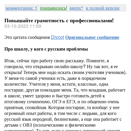
комментарии: 1
понравилось!
вверх^
к полной версии
Повышайте грамотность с профессионалами!
03-10-2023 11:59
Это цитата сообщения
Divcot
Оригинальное сообщение
Про школу, у кого с русским проблемы
Итак, сейчас про работу свою расскажу. Помните, я
говорила, что открываю онлайн-школу? Ну так вот, я ее
открыла! Теперь мне надо искать своим учителям учеников).
У меня-то самой ученики есть, даже в порядочном
количестве. Учителя у меня, кстати, классные, одна
постарше, другая помладше меня. Та, что младшая, работает
в школе, умеет здорово и быстро готовить детей к
итоговому сочинению, ОГЭ и ЕГЭ, и по общению очень
приятная, спокойная. Которая постарше, та вообще: у нее
огромный опыт работы, в том числе с людьми, для кого
русский язык неродной, билингвами, а еще она работает с
детьми с ОВЗ (психическими и физическими
нарушениями). То есть если у ученика аутический спектр,