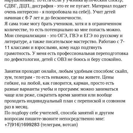
СДВГ, ДЦП, дисграфия - это ее не пугает. Материал подает
очень интересно - я попробовала на себе)). Учит детей
начиная с 6-7 лет и до бесконечности.
Я сама тоже могу брать учеников, хотя и в ограниченном
количестве, то есть потенциально ко мне попасть можно.
Мои специализации - это ОГЭ, ГВЭ и ЕГЭ по русскому и
литературе, а также писательское мастерство. Работаю с 7-
11 классами и взрослыми, кому надо подтянуть
грамотность. У меня есть профессиональная переподготовка
по дефектологии, детей с ОВЗ не боюсь и беру спокойно.
Занятия проходят онлайн, любым удобным способом: скайп,
зум, телеграм - то есть неважно, где вы живете. Цены
гибкие, на любой, как говорится, карман, просто есть
разные варианты учебы и программ: можно заниматься
чаще или реже, сократить время занятия или вообще
проходить индивидуальный план с перепиской и созвоном
раз в месяц.
По подбору себе учителей, способа занятий и другим
вопросам пишите-звоните непосредственно мне:
+7(916)1699283 (телеграм, вотсап)