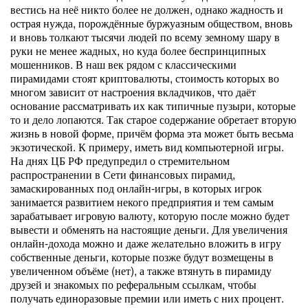
вестись на неё никто более не должен, однако жадность и
острая нужда, порождённые буржуазным обществом, вновь
и вновь толкают тысячи людей по всему земному шару в
руки не менее жадных, но куда более беспринципных
мошенников. В наш век рядом с классическими
пирамидами стоят криптовалюты, стоимость которых во
многом зависит от настроения вкладчиков, что даёт
основание рассматривать их как типичные пузыри, которые
то и дело лопаются. Так старое содержание обретает вторую
жизнь в новой форме, причём форма эта может быть весьма
экзотической. К примеру, иметь вид компьютерной игры.
На днях ЦБ РФ предупредил о стремительном
распространении в Сети финансовых пирамид,
замаскированных под онлайн-игры, в которых игрок
занимается развитием некого предприятия и тем самым
зарабатывает игровую валюту, которую после можно будет
вывести и обменять на настоящие деньги. Для увеличения
онлайн-дохода можно и даже желательно вложить в игру
собственные деньги, которые позже будут возмещены в
увеличенном объёме (нет), а также втянуть в пирамиду
друзей и знакомых по реферальным ссылкам, чтобы
получать единоразовые премии или иметь с них процент.