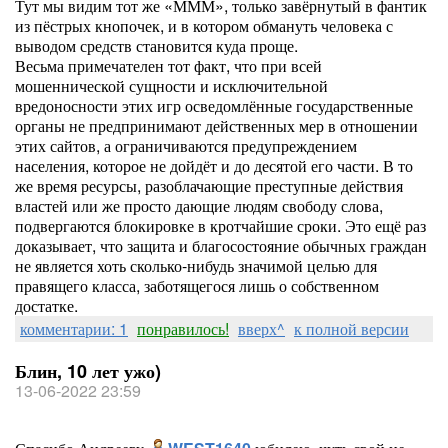
Тут мы видим тот же «МММ», только завёрнутый в фантик
из пёстрых кнопочек, и в котором обмануть человека с
выводом средств становится куда проще.
Весьма примечателен тот факт, что при всей
мошеннической сущности и исключительной
вредоносности этих игр осведомлённые государственные
органы не предпринимают действенных мер в отношении
этих сайтов, а ограничиваются предупреждением
населения, которое не дойдёт и до десятой его части. В то
же время ресурсы, разоблачающие преступные действия
властей или же просто дающие людям свободу слова,
подвергаются блокировке в кротчайшие сроки. Это ещё раз
доказывает, что защита и благосостояние обычных граждан
не является хоть сколько-нибудь значимой целью для
правящего класса, заботящегося лишь о собственном
достатке.
комментарии: 1
понравилось!
вверх^
к полной версии
Блин, 10 лет ужо)
13-06-2022 23:59