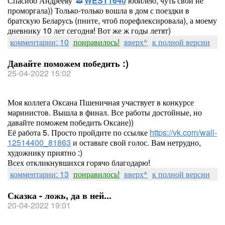
Спасибо Андрееву
WEST1640
юбилею, чуть свой не
проморгала)) Только-только вошла в дом с поездки в
братскую Беларусь (пните, чтоб порефлексировала), а моему
дневнику 10 лет сегодня! Вот же ж годы летят)
комментарии: 10
понравилось!
вверх^
к полной версии
Давайте поможем победить :)
25-04-2022 15:02
Моя коллега Оксана Пшеничная участвует в конкурсе
маринистов. Вышла в финал. Все работы достойные, но
давайте поможем победить Оксане))
Её работа 5. Просто пройдите по ссылке
https://vk.com/wall-
12514400_81863
и оставьте свой голос. Вам нетрудно,
художнику приятно :)
Всех откликнувшихся горячо благодарю!
комментарии: 13
понравилось!
вверх^
к полной версии
Сказка - ложь, да в ней...
20-04-2022 19:01