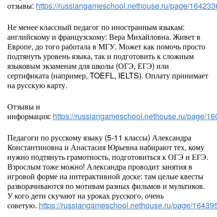
отзывы:
https://russiangameschool.nethouse.ru/page/164233
Не менее классный педагог по иностранным языкам:
английскому и французскому: Вера Михайловна. Живет в
Европе, до того работала в МГУ. Может как помочь просто
подтянуть уровень языка, так и подготовить к сложным
языковым экзаменам для школы (ОГЭ, ЕГЭ) или
сертификата (например, TOEFL, IELTS). Оплату принимает
на русскую карту.
Отзывы и
информация:
https://russiangameschool.nethouse.ru/page/1
Педагоги по русскому языку (5-11 классы) Александра
Константиновна и Анастасия Юрьевна набирают тех, кому
нужно подтянуть грамотность, подготовиться к ОГЭ и ЕГЭ.
Взрослым тоже можно! Александра проводит занятия в
игровой форме на интерактивной доске: там целые квесты
разворачиваются по мотивам разных фильмов и мультиков.
У кого дети скучают на уроках русского, очень
советую.
https://russiangameschool.nethouse.ru/page/16439