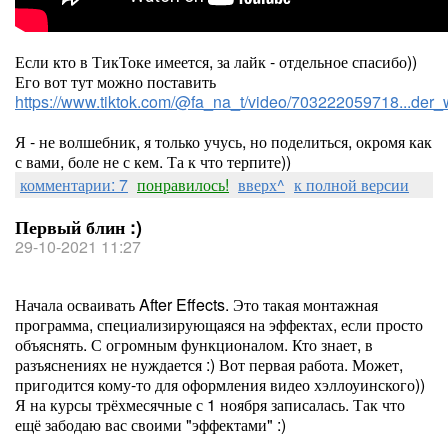
Если кто в ТикТоке имеется, за лайк - отдельное спасибо))
Его вот тут можно поставить
https://www.tiktok.com/@fa_na_t/video/703222059718...d
Я - не волшебник, я только учусь, но поделиться, окромя как
с вами, боле не с кем. Та к что терпите))
комментарии: 7
понравилось!
вверх^
к полной версии
Первый блин :)
29-10-2021 11:27
Начала осваивать After Effects. Это такая монтажная
программа, специализирующаяся на эффектах, если просто
объяснять. С огромным функционалом. Кто знает, в
разъяснениях не нуждается :) Вот первая работа. Может,
пригодится кому-то для оформления видео хэллоуинского))
Я на курсы трёхмесячные с 1 ноября записалась. Так что
ещё забодаю вас своими "эффектами" :)