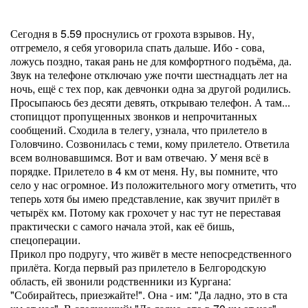
Сегодня в 5.59 проснулись от грохота взрывов. Ну,
отгремело, я себя уговорила спать дальше. Ибо - сова,
ложусь поздно, такая рань не для комфортного подъёма, да.
Звук на телефоне отключаю уже почти шестнадцать лет на
ночь, ещё с тех пор, как девчонки одна за другой родились.
Просыпаюсь без десяти девять, открываю телефон. А там...
стопиццот пропущенных звонков и непрочитанных
сообщений. Сходила в телегу, узнала, что прилетело в
Головчино. Созвонилась с теми, кому прилетело. Ответила
всем волновавшимся. Вот и вам отвечаю. У меня всё в
порядке. Прилетело в 4 км от меня. Ну, вы помните, что
село у нас огромное. Из положительного могу отметить, что
теперь хотя бы имею представление, как звучит прилёт в
четырёх км. Потому как грохочет у нас тут не переставая
практически с самого начала этой, как её бишь,
спецоперации.
Прикол про подругу, что живёт в месте непосредственного
прилёта. Когда первый раз прилетело в Белгородскую
область, ей звонили родственники из Кургана:
"Собирайтесь, приезжайте!". Она - им: "Да ладно, это в ста