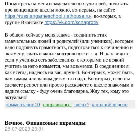
Посмотреть на меня и замечательных учителей, почитать
про концепцию школы можно, во-первых, на сайте
https://russiangameschool.nethouse.ru/
, во-вторых, в
группе Вконтакте
https://vk.com/scnaprotiv
В общем, сейчас у меня задача - соединить этих
замечательных людей и родителей (или учеников), которым
надо подтянуть грамотность, подготовиться к сочинению и
экзамену, сдать важные контрольные и т. д. И, как видите,
если у ученика есть заболевания, с которыми не всякий
учитель за него возьмется, мы возьмемся. В соединении я,
как всегда, надеюсь на вас, друзья). Во-первых, может быть,
вам самим или вашим детям это надо. Во-вторых, если вы
сделаете репост или просто расскажете о школе знакомым и
дадите ссылку - буду очень благодарна. Жду тех, кому это
актуально!
комментарии: 0
понравилось!
вверх^
к полной версии
Вечное. Финансовые пирамиды
28-07-2023 23:31