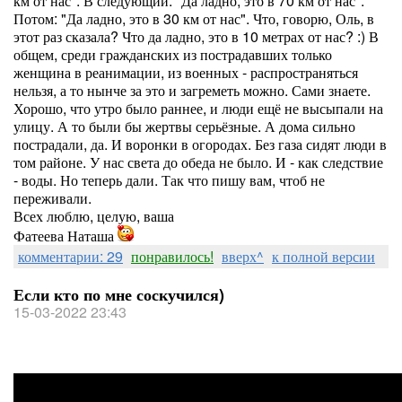
км от нас". В следующий: "Да ладно, это в 70 км от нас".
Потом: "Да ладно, это в 30 км от нас". Что, говорю, Оль, в
этот раз сказала? Что да ладно, это в 10 метрах от нас? :) В
общем, среди гражданских из пострадавших только
женщина в реанимации, из военных - распространяться
нельзя, а то нынче за это и загреметь можно. Сами знаете.
Хорошо, что утро было раннее, и люди ещё не высыпали на
улицу. А то были бы жертвы серьёзные. А дома сильно
пострадали, да. И воронки в огородах. Без газа сидят люди в
том районе. У нас света до обеда не было. И - как следствие
- воды. Но теперь дали. Так что пишу вам, чтоб не
переживали.
Всех люблю, целую, ваша
Фатеева Наташа
комментарии: 29
понравилось!
вверх^
к полной версии
Если кто по мне соскучился)
15-03-2022 23:43