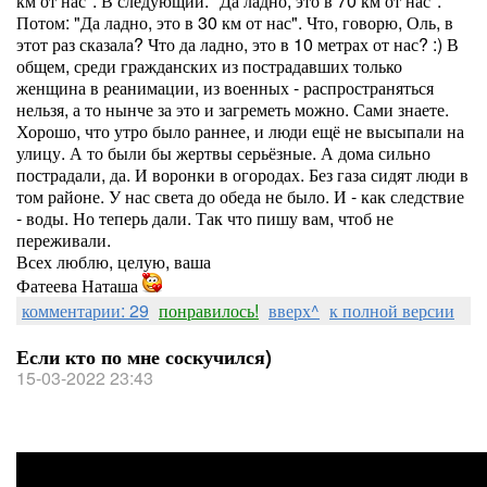
км от нас". В следующий: "Да ладно, это в 70 км от нас".
Потом: "Да ладно, это в 30 км от нас". Что, говорю, Оль, в
этот раз сказала? Что да ладно, это в 10 метрах от нас? :) В
общем, среди гражданских из пострадавших только
женщина в реанимации, из военных - распространяться
нельзя, а то нынче за это и загреметь можно. Сами знаете.
Хорошо, что утро было раннее, и люди ещё не высыпали на
улицу. А то были бы жертвы серьёзные. А дома сильно
пострадали, да. И воронки в огородах. Без газа сидят люди в
том районе. У нас света до обеда не было. И - как следствие
- воды. Но теперь дали. Так что пишу вам, чтоб не
переживали.
Всех люблю, целую, ваша
Фатеева Наташа
комментарии: 29
понравилось!
вверх^
к полной версии
Если кто по мне соскучился)
15-03-2022 23:43