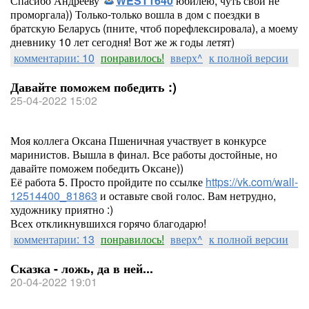
Спасибо Андрееву
WEST1640
юбилею, чуть свой не
проморгала)) Только-только вошла в дом с поездки в
братскую Беларусь (пните, чтоб порефлексировала), а моему
дневнику 10 лет сегодня! Вот же ж годы летят)
комментарии: 10
понравилось!
вверх^
к полной версии
Давайте поможем победить :)
25-04-2022 15:02
Моя коллега Оксана Пшеничная участвует в конкурсе
маринистов. Вышла в финал. Все работы достойные, но
давайте поможем победить Оксане))
Её работа 5. Просто пройдите по ссылке
https://vk.com/wall-
12514400_81863
и оставьте свой голос. Вам нетрудно,
художнику приятно :)
Всех откликнувшихся горячо благодарю!
комментарии: 13
понравилось!
вверх^
к полной версии
Сказка - ложь, да в ней...
20-04-2022 19:01