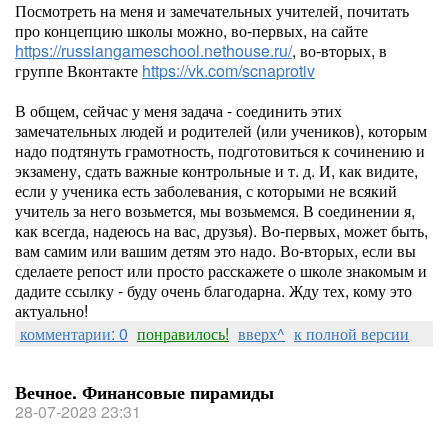
Посмотреть на меня и замечательных учителей, почитать
про концепцию школы можно, во-первых, на сайте
https://russiangameschool.nethouse.ru/
, во-вторых, в
группе Вконтакте
https://vk.com/scnaprotiv
В общем, сейчас у меня задача - соединить этих
замечательных людей и родителей (или учеников), которым
надо подтянуть грамотность, подготовиться к сочинению и
экзамену, сдать важные контрольные и т. д. И, как видите,
если у ученика есть заболевания, с которыми не всякий
учитель за него возьмется, мы возьмемся. В соединении я,
как всегда, надеюсь на вас, друзья). Во-первых, может быть,
вам самим или вашим детям это надо. Во-вторых, если вы
сделаете репост или просто расскажете о школе знакомым и
дадите ссылку - буду очень благодарна. Жду тех, кому это
актуально!
комментарии: 0
понравилось!
вверх^
к полной версии
Вечное. Финансовые пирамиды
28-07-2023 23:31