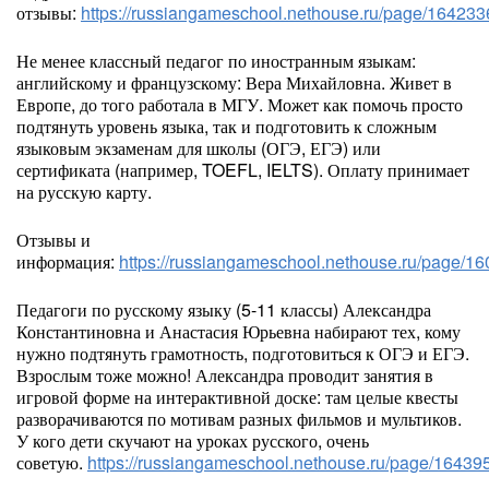
отзывы:
https://russiangameschool.nethouse.ru/page/164233
Не менее классный педагог по иностранным языкам:
английскому и французскому: Вера Михайловна. Живет в
Европе, до того работала в МГУ. Может как помочь просто
подтянуть уровень языка, так и подготовить к сложным
языковым экзаменам для школы (ОГЭ, ЕГЭ) или
сертификата (например, TOEFL, IELTS). Оплату принимает
на русскую карту.
Отзывы и
информация:
https://russiangameschool.nethouse.ru/page/1
Педагоги по русскому языку (5-11 классы) Александра
Константиновна и Анастасия Юрьевна набирают тех, кому
нужно подтянуть грамотность, подготовиться к ОГЭ и ЕГЭ.
Взрослым тоже можно! Александра проводит занятия в
игровой форме на интерактивной доске: там целые квесты
разворачиваются по мотивам разных фильмов и мультиков.
У кого дети скучают на уроках русского, очень
советую.
https://russiangameschool.nethouse.ru/page/16439