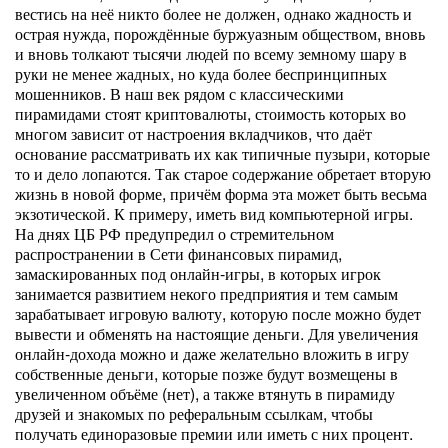
вестись на неё никто более не должен, однако жадность и
острая нужда, порождённые буржуазным обществом, вновь
и вновь толкают тысячи людей по всему земному шару в
руки не менее жадных, но куда более беспринципных
мошенников. В наш век рядом с классическими
пирамидами стоят криптовалюты, стоимость которых во
многом зависит от настроения вкладчиков, что даёт
основание рассматривать их как типичные пузыри, которые
то и дело лопаются. Так старое содержание обретает вторую
жизнь в новой форме, причём форма эта может быть весьма
экзотической. К примеру, иметь вид компьютерной игры.
На днях ЦБ РФ предупредил о стремительном
распространении в Сети финансовых пирамид,
замаскированных под онлайн-игры, в которых игрок
занимается развитием некого предприятия и тем самым
зарабатывает игровую валюту, которую после можно будет
вывести и обменять на настоящие деньги. Для увеличения
онлайн-дохода можно и даже желательно вложить в игру
собственные деньги, которые позже будут возмещены в
увеличенном объёме (нет), а также втянуть в пирамиду
друзей и знакомых по реферальным ссылкам, чтобы
получать единоразовые премии или иметь с них процент.