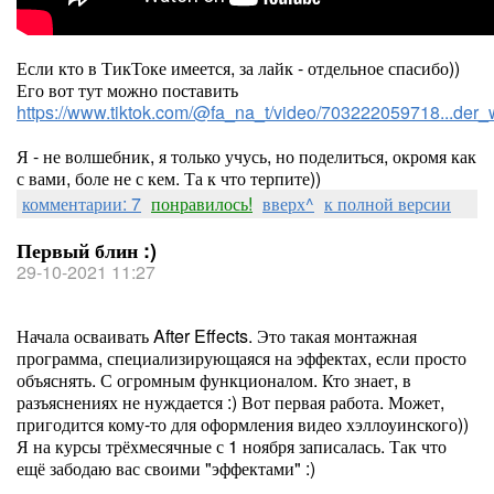
Если кто в ТикТоке имеется, за лайк - отдельное спасибо))
Его вот тут можно поставить
https://www.tiktok.com/@fa_na_t/video/703222059718...d
Я - не волшебник, я только учусь, но поделиться, окромя как
с вами, боле не с кем. Та к что терпите))
комментарии: 7
понравилось!
вверх^
к полной версии
Первый блин :)
29-10-2021 11:27
Начала осваивать After Effects. Это такая монтажная
программа, специализирующаяся на эффектах, если просто
объяснять. С огромным функционалом. Кто знает, в
разъяснениях не нуждается :) Вот первая работа. Может,
пригодится кому-то для оформления видео хэллоуинского))
Я на курсы трёхмесячные с 1 ноября записалась. Так что
ещё забодаю вас своими "эффектами" :)