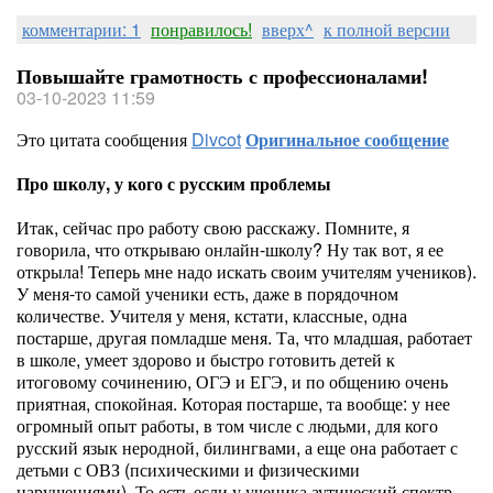
комментарии: 1
понравилось!
вверх^
к полной версии
Повышайте грамотность с профессионалами!
03-10-2023 11:59
Это цитата сообщения
Divcot
Оригинальное сообщение
Про школу, у кого с русским проблемы
Итак, сейчас про работу свою расскажу. Помните, я
говорила, что открываю онлайн-школу? Ну так вот, я ее
открыла! Теперь мне надо искать своим учителям учеников).
У меня-то самой ученики есть, даже в порядочном
количестве. Учителя у меня, кстати, классные, одна
постарше, другая помладше меня. Та, что младшая, работает
в школе, умеет здорово и быстро готовить детей к
итоговому сочинению, ОГЭ и ЕГЭ, и по общению очень
приятная, спокойная. Которая постарше, та вообще: у нее
огромный опыт работы, в том числе с людьми, для кого
русский язык неродной, билингвами, а еще она работает с
детьми с ОВЗ (психическими и физическими
нарушениями). То есть если у ученика аутический спектр,