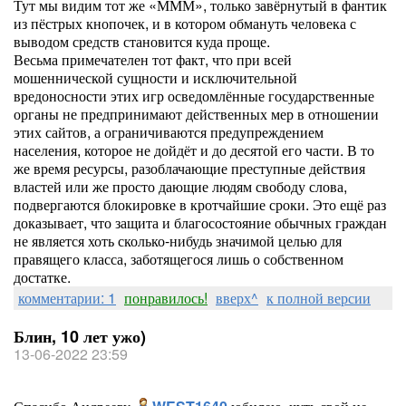
Тут мы видим тот же «МММ», только завёрнутый в фантик
из пёстрых кнопочек, и в котором обмануть человека с
выводом средств становится куда проще.
Весьма примечателен тот факт, что при всей
мошеннической сущности и исключительной
вредоносности этих игр осведомлённые государственные
органы не предпринимают действенных мер в отношении
этих сайтов, а ограничиваются предупреждением
населения, которое не дойдёт и до десятой его части. В то
же время ресурсы, разоблачающие преступные действия
властей или же просто дающие людям свободу слова,
подвергаются блокировке в кротчайшие сроки. Это ещё раз
доказывает, что защита и благосостояние обычных граждан
не является хоть сколько-нибудь значимой целью для
правящего класса, заботящегося лишь о собственном
достатке.
комментарии: 1
понравилось!
вверх^
к полной версии
Блин, 10 лет ужо)
13-06-2022 23:59