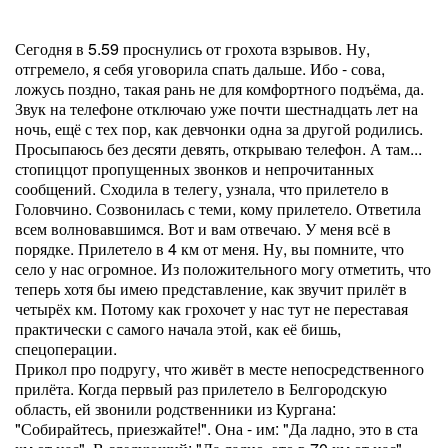
Сегодня в 5.59 проснулись от грохота взрывов. Ну,
отгремело, я себя уговорила спать дальше. Ибо - сова,
ложусь поздно, такая рань не для комфортного подъёма, да.
Звук на телефоне отключаю уже почти шестнадцать лет на
ночь, ещё с тех пор, как девчонки одна за другой родились.
Просыпаюсь без десяти девять, открываю телефон. А там...
стопиццот пропущенных звонков и непрочитанных
сообщений. Сходила в телегу, узнала, что прилетело в
Головчино. Созвонилась с теми, кому прилетело. Ответила
всем волновавшимся. Вот и вам отвечаю. У меня всё в
порядке. Прилетело в 4 км от меня. Ну, вы помните, что
село у нас огромное. Из положительного могу отметить, что
теперь хотя бы имею представление, как звучит прилёт в
четырёх км. Потому как грохочет у нас тут не переставая
практически с самого начала этой, как её бишь,
спецоперации.
Прикол про подругу, что живёт в месте непосредственного
прилёта. Когда первый раз прилетело в Белгородскую
область, ей звонили родственники из Кургана:
"Собирайтесь, приезжайте!". Она - им: "Да ладно, это в ста