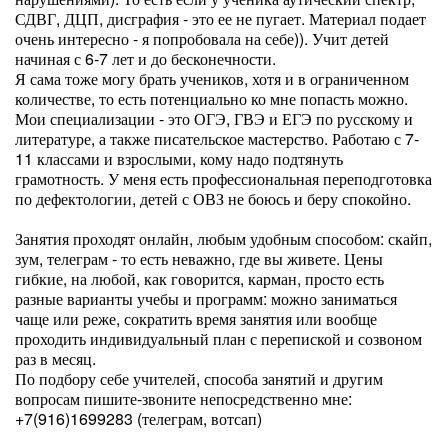
СДВГ, ДЦП, дисграфия - это ее не пугает. Материал подает
очень интересно - я попробовала на себе)). Учит детей
начиная с 6-7 лет и до бесконечности.
Я сама тоже могу брать учеников, хотя и в ограниченном
количестве, то есть потенциально ко мне попасть можно.
Мои специализации - это ОГЭ, ГВЭ и ЕГЭ по русскому и
литературе, а также писательское мастерство. Работаю с 7-
11 классами и взрослыми, кому надо подтянуть
грамотность. У меня есть профессиональная переподготовка
по дефектологии, детей с ОВЗ не боюсь и беру спокойно.
Занятия проходят онлайн, любым удобным способом: скайп,
зум, телеграм - то есть неважно, где вы живете. Цены
гибкие, на любой, как говорится, карман, просто есть
разные варианты учебы и программ: можно заниматься
чаще или реже, сократить время занятия или вообще
проходить индивидуальный план с перепиской и созвоном
раз в месяц.
По подбору себе учителей, способа занятий и другим
вопросам пишите-звоните непосредственно мне:
+7(916)1699283 (телеграм, вотсап)