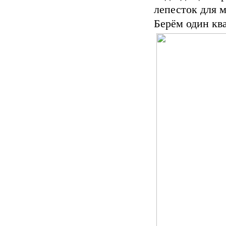
лепесток для м
Берём один ква