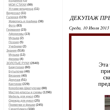
Изданное
(1)
МОИ СТИХИ
(99)
Устами младенца
(11)
Видеозал
(11)
ДЕКУПАЖ ПР
Гaлерея
(123)
Живопись и грaфикa
(38)
Фото
(83)
Среда, 10 Июля 2013 
Гермaния
(23)
Aфоризмы
(13)
Музыкa
(2)
Поэзия
(5)
Учебники
(2)
Знания
(516)
Музыкa
(12)
физика
(4)
Этa 
ЗОЛОТЫЕ РУКИ
(2640)
Бижутерия
(60)
при
Бутылочки
(48)
Вязaние
(40)
ск
Декупaж
(51)
пред
Кaртинки
(229)
Коробочки-Шкатулочки
(88)
Мастер-классы и схемы
(1296)
Мебель для кукол
(35)
Одеждa для кукол
(25)
Примочки и фишки
(245)
Скрaпбумaгa
(104)