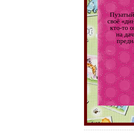
Пузатый
своё «дин
кто-то о
на да
предн