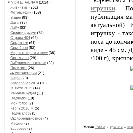
творчеством Е
♥ МОИ БЛA-БЛA ♥
(1024)
игрушки
. По
Жизнизмы
(261)
Фотографии
(158)
публикация мас
Видео
(93)
Даты
(89)
актуальной) 
ЛиРу
(83)
игрушку - так
Своими руками
(75)
Страна 404
(62)
носа до кончик
Секретики
(61)
Семейное
(53)
виде - 45 см. 
Мир, в котором я живу
(38)
/100 г), крючо
Остальное
(29)
ЛиРушечкины встечи
(28)
Политика
(26)
🚗 Автоистории
(21)
Акции
(20)
Автопробег 2014
(20)
☺ Лето 2015
(14)
Рабочие будни
(11)
Подводки
(10)
Мой голос
(7)
Керчь 2016 🔅
(5)
Подумалось
(5)
Околорелигиозное
(4)
Масяня
(3)
Метки:
ТАКСА
крючком
вяз
Здоровье
(2)