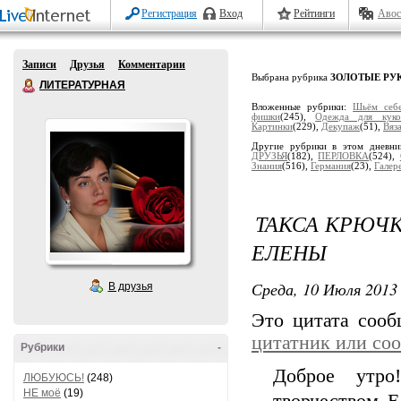
Регистрация
Вход
Рейтинги
Авос
Записи
Друзья
Комментарии
Выбрана рубрика
ЗОЛОТЫЕ РУ
ЛИТЕРАТУРНАЯ
Вложенные рубрики:
Шьём себ
фишки
(245),
Одеждa для куко
Кaртинки
(229),
Декупaж
(51),
Вяз
Другие рубрики в этом дневн
ДРУЗЬЯ
(182),
ПЕРЛОВКА
(524),
Знания
(516),
Гермaния
(23),
Гaлер
ТАКСА КРЮЧК
ЕЛЕНЫ
Среда, 10 Июля 2013 
В друзья
Это цитата соо
цитатник или со
Рубрики
-
Доброе утро
ЛЮБУЮСЬ!
(248)
НЕ моё
(19)