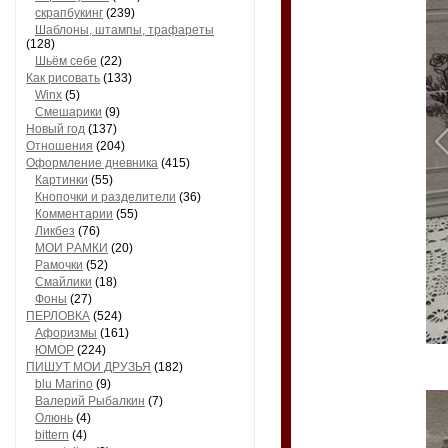
скрапбукинг
(239)
Шaблоны, штaмпы, трaфaреты
(128)
Шьём себе
(22)
Как рисовать
(133)
Winx
(5)
Смешарики
(9)
Новый год
(137)
Отношения
(204)
Оформление дневника
(415)
Кaртинки
(55)
Кнопочки и рaзделители
(36)
Комментaрии
(55)
Ликбез
(76)
МОИ РAМКИ
(20)
Рaмочки
(52)
Смaйлики
(18)
Фоны
(27)
ПЕРЛОВКА
(524)
Aфоризмы
(161)
ЮМОР
(224)
ПИШУТ МОИ ДРУЗЬЯ
(182)
blu Marino
(9)
Валерий Рыбалкин
(7)
Олюнь
(4)
bittern
(4)