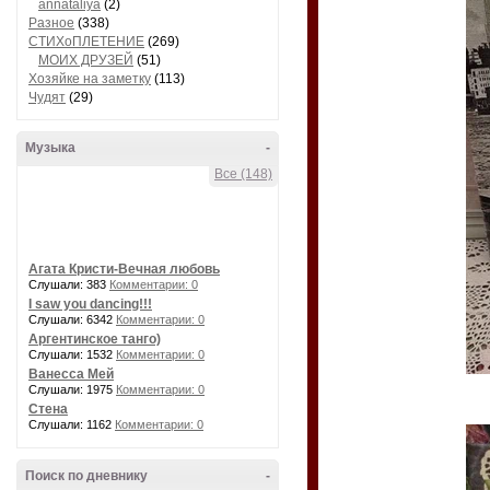
annataliya
(2)
Разное
(338)
СТИХоПЛЕТЕНИЕ
(269)
МОИХ ДРУЗЕЙ
(51)
Хозяйке на заметку
(113)
Чудят
(29)
Музыка
-
Все (148)
Агата Кристи-Вечная любовь
Слушали: 383
Комментарии: 0
I saw you dancing!!!
Слушали: 6342
Комментарии: 0
Аргентинское танго)
Слушали: 1532
Комментарии: 0
Ванесса Мей
Слушали: 1975
Комментарии: 0
Стена
Слушали: 1162
Комментарии: 0
Поиск по дневнику
-