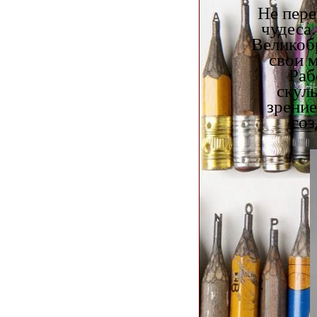
Не пере
чудеса
Великобр
свои 
Раб
скул
зрение
соз