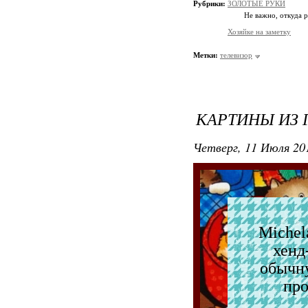
Рубрики:
ЗОЛОТЫЕ РУКИ
Не важно, откуда р
Хозяйке на заметку
Метки:
телевизор
КАРТИНЫ ИЗ 
Четверг, 11 Июля 201
Michel
хенд
обычну
про