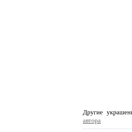
Другие укрaшен
aвторa