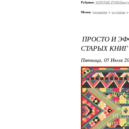
Рубрики:
ЗОЛОТЫЕ РУКИ/Бижут
Метки:
украшения
из резины
ПРОСТО И ЭФ
СТАРЫХ КНИГ
Пятница, 05 Июля 20
Дорог
книг
маку
(блош
отслуж