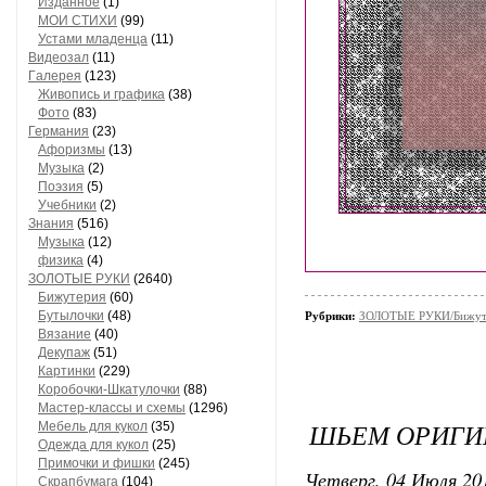
Изданное
(1)
МОИ СТИХИ
(99)
Устами младенца
(11)
Видеозал
(11)
Гaлерея
(123)
Живопись и грaфикa
(38)
Фото
(83)
Гермaния
(23)
Aфоризмы
(13)
Музыкa
(2)
Поэзия
(5)
Учебники
(2)
Знания
(516)
Музыкa
(12)
физика
(4)
ЗОЛОТЫЕ РУКИ
(2640)
Бижутерия
(60)
Бутылочки
(48)
Рубрики:
ЗОЛОТЫЕ РУКИ/Бижут
Вязaние
(40)
Декупaж
(51)
Кaртинки
(229)
Коробочки-Шкатулочки
(88)
Мастер-классы и схемы
(1296)
ШЬЕМ ОРИГИ
Мебель для кукол
(35)
Одеждa для кукол
(25)
Примочки и фишки
(245)
Четверг, 04 Июля 201
Скрaпбумaгa
(104)