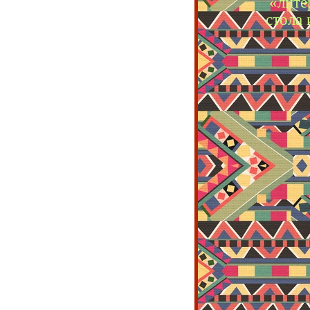
«лите
стола 