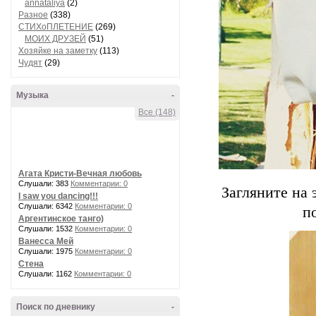
annataliya
(2)
Разное
(338)
СТИХоПЛЕТЕНИЕ
(269)
МОИХ ДРУЗЕЙ
(51)
Хозяйке на заметку
(113)
Чудят
(29)
Музыка
-
Все (148)
Агата Кристи-Вечная любовь
Слушали: 383
Комментарии: 0
Загляните на 
I saw you dancing!!!
Слушали: 6342
Комментарии: 0
п
Аргентинское танго)
Слушали: 1532
Комментарии: 0
Ванесса Мей
Слушали: 1975
Комментарии: 0
Стена
Слушали: 1162
Комментарии: 0
Поиск по дневнику
-