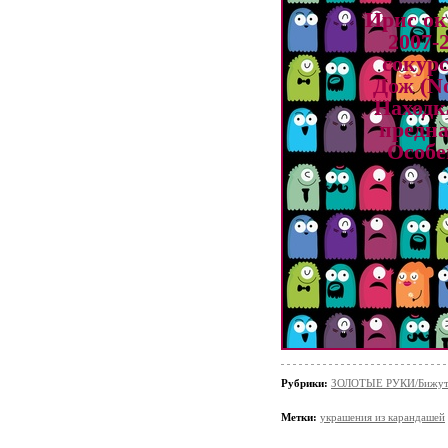
Ирис ок
2007-
сокур
Дож (N
Находк
предна
Особе
Рубрики:
ЗОЛОТЫЕ РУКИ/Бижут
Метки:
украшения из карандашей