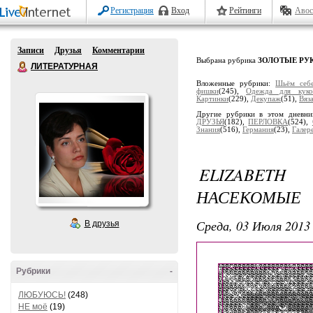
Регистрация
Вход
Рейтинги
Авос
Записи
Друзья
Комментарии
Выбрана рубрика
ЗОЛОТЫЕ РУ
ЛИТЕРАТУРНАЯ
Вложенные рубрики:
Шьём себ
фишки
(245),
Одеждa для куко
Кaртинки
(229),
Декупaж
(51),
Вяз
Другие рубрики в этом дневн
ДРУЗЬЯ
(182),
ПЕРЛОВКА
(524),
Знания
(516),
Гермaния
(23),
Гaлер
ELIZABET
НАСЕКОМЫЕ
Среда, 03 Июля 2013 
В друзья
Рубрики
-
ЛЮБУЮСЬ!
(248)
НЕ моё
(19)