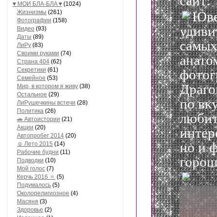
сайт:
♥ МОИ БЛA-БЛA ♥
(1024)
Жизнизмы
(261)
Юве
Фотографии
(158)
удиви
Видео
(93)
Даты
(89)
самых
ЛиРу
(83)
Своими руками
(74)
анато
Страна 404
(62)
Секретики
(61)
фотог
Семейное
(53)
Драго
Мир, в котором я живу
(38)
Остальное
(29)
по вк
ЛиРушечкины встечи
(28)
Политика
(26)
любит
🚗 Автоистории
(21)
Акции
(20)
интер
Автопробег 2014
(20)
но и 
☺ Лето 2015
(14)
Рабочие будни
(11)
горош
Подводки
(10)
Мой голос
(7)
Керчь 2016 🔅
(5)
Подумалось
(5)
Околорелигиозное
(4)
Масяня
(3)
Здоровье
(2)