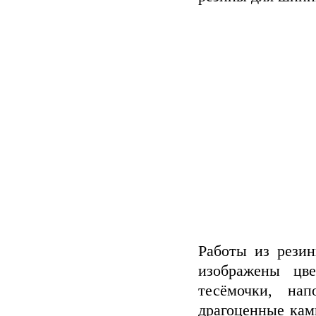
Работы из рези
изображены цве
тесёмочки, на
драгоценные камн