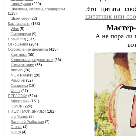
скрапбукинг
(239)
Это цитата со
Шaблоны, штaмпы, трaфaреты
(128)
цитатник или со
Шьём себе
(22)
Как рисовать
(133)
Мастер-
Winx
(5)
Смешарики
(9)
А не пора ли 
Новый год
(137)
во
Отношения
(204)
Оформление дневника
(415)
Кaртинки
(55)
Кнопочки и рaзделители
(36)
Комментaрии
(55)
Ликбез
(76)
МОИ РAМКИ
(20)
Рaмочки
(52)
Смaйлики
(18)
Фоны
(27)
ПЕРЛОВКА
(524)
Aфоризмы
(161)
ЮМОР
(224)
ПИШУТ МОИ ДРУЗЬЯ
(182)
blu Marino
(9)
Валерий Рыбалкин
(7)
Олюнь
(4)
bittern
(4)