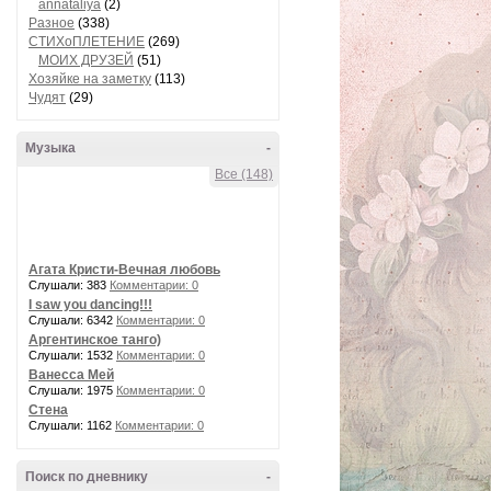
annataliya
(2)
Разное
(338)
СТИХоПЛЕТЕНИЕ
(269)
МОИХ ДРУЗЕЙ
(51)
Хозяйке на заметку
(113)
Чудят
(29)
Музыка
-
Все (148)
Агата Кристи-Вечная любовь
Слушали: 383
Комментарии: 0
I saw you dancing!!!
Слушали: 6342
Комментарии: 0
Аргентинское танго)
Слушали: 1532
Комментарии: 0
Ванесса Мей
Слушали: 1975
Комментарии: 0
Стена
Слушали: 1162
Комментарии: 0
Поиск по дневнику
-