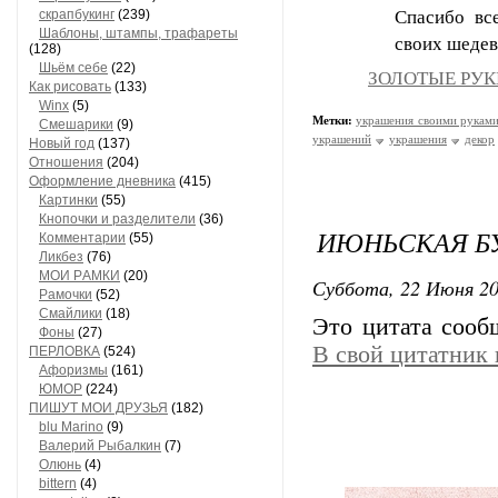
скрапбукинг
(239)
Спасибо вс
Шaблоны, штaмпы, трaфaреты
своих шедев
(128)
Шьём себе
(22)
ЗОЛОТЫЕ РУКИ
Как рисовать
(133)
Winx
(5)
Метки:
украшения своими рукам
Смешарики
(9)
украшений
украшения
декор
Новый год
(137)
Отношения
(204)
Оформление дневника
(415)
Кaртинки
(55)
Кнопочки и рaзделители
(36)
ИЮНЬСКАЯ БУ
Комментaрии
(55)
Ликбез
(76)
МОИ РAМКИ
(20)
Суббота, 22 Июня 20
Рaмочки
(52)
Смaйлики
(18)
Это цитата соо
Фоны
(27)
В свой цитатник
ПЕРЛОВКА
(524)
Aфоризмы
(161)
ЮМОР
(224)
ПИШУТ МОИ ДРУЗЬЯ
(182)
blu Marino
(9)
Валерий Рыбалкин
(7)
Олюнь
(4)
bittern
(4)