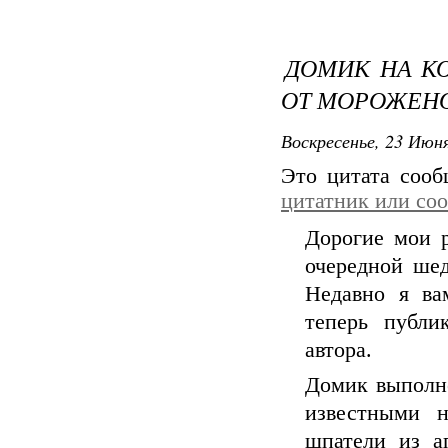
ДОМИК НА КО
ОТ МОРОЖЕНО
Воскресенье, 23 Июня
Это цитата соо
цитатник или со
Дорогие мои 
очередной ше
Недавно я ва
теперь публи
автора.
Домик выполне
известными 
шпатели из а