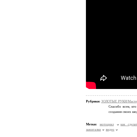
Рубрики:
ЗОЛОТЫЕ РУКИ/Мастер
Спасибо всем, кто
создания своих ше
Метки:
мотоцикл
как сдела
зажигалки
видео