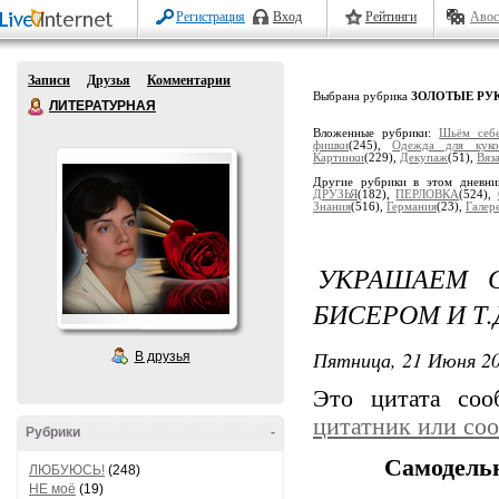
Регистрация
Вход
Рейтинги
Авос
Записи
Друзья
Комментарии
Выбрана рубрика
ЗОЛОТЫЕ РУ
ЛИТЕРАТУРНАЯ
Вложенные рубрики:
Шьём себ
фишки
(245),
Одеждa для куко
Кaртинки
(229),
Декупaж
(51),
Вяз
Другие рубрики в этом дневн
ДРУЗЬЯ
(182),
ПЕРЛОВКА
(524),
Знания
(516),
Гермaния
(23),
Гaлер
УКРАШАЕМ С
БИСЕРОМ И Т.
Пятница, 21 Июня 20
В друзья
Это цитата со
цитатник или со
Рубрики
-
Самодельн
ЛЮБУЮСЬ!
(248)
НЕ моё
(19)