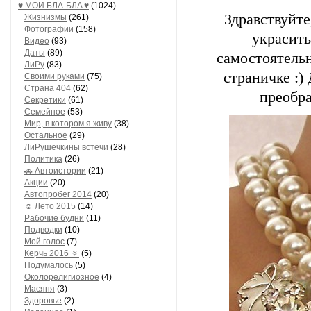
♥ МОИ БЛA-БЛA ♥
(1024)
Здравствуйт
Жизнизмы
(261)
Фотографии
(158)
украсить
Видео
(93)
Даты
(89)
самостоятельн
ЛиРу
(83)
страничке :
Своими руками
(75)
Страна 404
(62)
преобра
Секретики
(61)
Семейное
(53)
Мир, в котором я живу
(38)
Остальное
(29)
ЛиРушечкины встечи
(28)
Политика
(26)
🚗 Автоистории
(21)
Акции
(20)
Автопробег 2014
(20)
☺ Лето 2015
(14)
Рабочие будни
(11)
Подводки
(10)
Мой голос
(7)
Керчь 2016 🔅
(5)
Подумалось
(5)
Околорелигиозное
(4)
Масяня
(3)
Здоровье
(2)