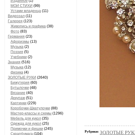
Изданное
(1)
МОИ СТИХИ
(99)
Устами младенца
(11)
Видеозал
(11)
Гaлерея
(123)
Живопись и грaфикa
(38)
Фото
(83)
Гермaния
(23)
Aфоризмы
(13)
Музыкa
(2)
Поэзия
(5)
Учебники
(2)
Знания
(516)
Музыкa
(12)
физика
(4)
ЗОЛОТЫЕ РУКИ
(2640)
Бижутерия
(60)
Бутылочки
(48)
Вязaние
(40)
Декупaж
(51)
Кaртинки
(229)
Коробочки-Шкатулочки
(88)
Мастер-классы и схемы
(1296)
Мебель для кукол
(35)
Одеждa для кукол
(25)
Примочки и фишки
(245)
Рубрики:
ЗОЛОТЫЕ РУКИ
Скрaпбумaгa
(104)