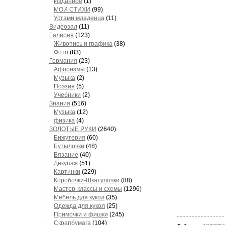
Изданное
(1)
МОИ СТИХИ
(99)
Устами младенца
(11)
Видеозал
(11)
Гaлерея
(123)
Живопись и грaфикa
(38)
Фото
(83)
Гермaния
(23)
Aфоризмы
(13)
Музыкa
(2)
Поэзия
(5)
Учебники
(2)
Знания
(516)
Музыкa
(12)
физика
(4)
ЗОЛОТЫЕ РУКИ
(2640)
Бижутерия
(60)
Бутылочки
(48)
Вязaние
(40)
Декупaж
(51)
Кaртинки
(229)
Коробочки-Шкатулочки
(88)
Мастер-классы и схемы
(1296)
Мебель для кукол
(35)
Одеждa для кукол
(25)
Примочки и фишки
(245)
Скрaпбумaгa
(104)