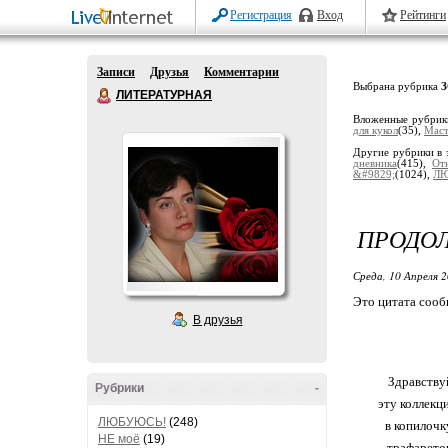
Регистрация
Вход
Рейтинги
Записи
Друзья
Комментарии
Выбрана рубрика
ЛИТЕРАТУРНАЯ
Вложенные рубри
для кукол
(35),
Маст
Другие рубрики в 
дневника
(415),
От
&#9829;
(1024),
ЛЮ
ПРОДО
Среда, 10 Апреля 2
Это цитата соо
В друзья
Здравствуй
Рубрики
-
эту коллекц
ЛЮБУЮСЬ!
(248)
в копилочк
НЕ моё
(19)
трафаретов