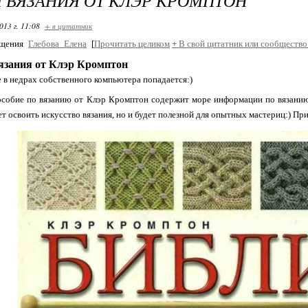
 ВЯЗАНИЯ ОТ КЛЭР КРОМПТОН
013 г. 11:08
+ в цитатник
бщения
Глебова_Елена
[
Прочитать целиком
+
В свой цитатник или сообщество
язания от Клэр Кромптон
е в недрах собственного компьютера попадается:)
собие по вязанию от Клэр Кромптон содержит море информации по вязанию 
чет освоить искусство вязания, но и будет полезной для опытных мастериц:) Пр