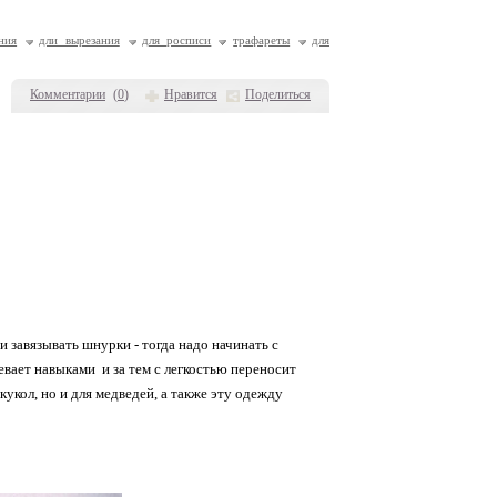
ния
дли вырезания
для росписи
трафареты
для
Комментарии
(
0
)
Нравится
Поделиться
и завязывать шнурки - тогда надо начинать с
девает навыками и за тем с легкостью переносит
укол, но и для медведей, а также эту одежду