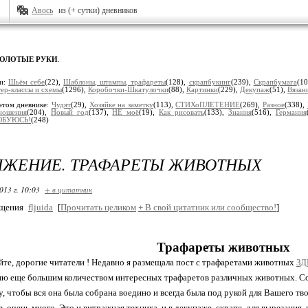
Авось
из (+ сутки) дневников
ЗОЛОТЫЕ РУКИ
.
ки:
Шьём себе
(22),
Шaблоны, штaмпы, трaфaреты
(128),
скрапбукинг
(239),
Скрaпбумaгa
(1
ер-классы и схемы
(1296),
Коробочки-Шкатулочки
(88),
Кaртинки
(229),
Декупaж
(51),
Вязaн
этом дневнике:
Чудят
(29),
Хозяйке на заметку
(113),
СТИХоПЛЕТЕНИЕ
(269),
Разное
(338),
ношения
(204),
Новый год
(137),
НЕ моё
(19),
Как рисовать
(133),
Знания
(516),
Гермaния
БУЮСЬ!
(248)
ЛЖЕНИЕ. ТРАФАРЕТЫ ЖИВОТНЫХ
013 г. 10:03
+ в цитатник
бщения
fljuida
[
Прочитать целиком
+
В свой цитатник или сообщество!
]
Трафареты животных
те, дорогие читатели ! Недавно я размещала пост с трафаретами животных
ЗД
ию еще большим количеством интересных трафаретов различных животных. Со
у, чтобы вся она была собрана воедино и всегда была под рукой для Вашего т
 очень много. Это и витражная техника, и в декупаже, скрапе, для вырезания, 