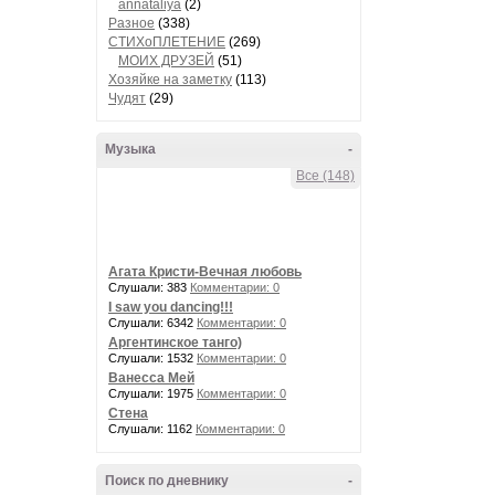
annataliya
(2)
Разное
(338)
СТИХоПЛЕТЕНИЕ
(269)
МОИХ ДРУЗЕЙ
(51)
Хозяйке на заметку
(113)
Чудят
(29)
Музыка
-
Все (148)
Агата Кристи-Вечная любовь
Слушали: 383
Комментарии: 0
I saw you dancing!!!
Слушали: 6342
Комментарии: 0
Аргентинское танго)
Слушали: 1532
Комментарии: 0
Ванесса Мей
Слушали: 1975
Комментарии: 0
Стена
Слушали: 1162
Комментарии: 0
Поиск по дневнику
-