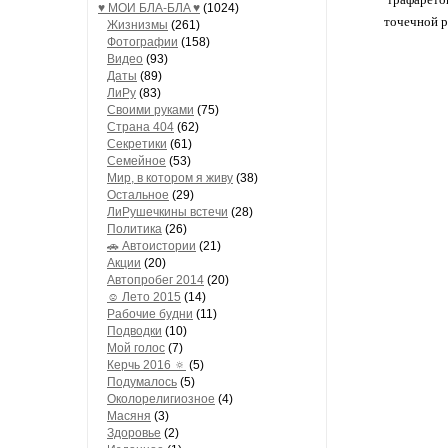
♥ МОИ БЛA-БЛA ♥
(1024)
точечной р
Жизнизмы
(261)
Фотографии
(158)
Видео
(93)
Даты
(89)
ЛиРу
(83)
Своими руками
(75)
Страна 404
(62)
Секретики
(61)
Семейное
(53)
Мир, в котором я живу
(38)
Остальное
(29)
ЛиРушечкины встечи
(28)
Политика
(26)
🚗 Автоистории
(21)
Акции
(20)
Автопробег 2014
(20)
☺ Лето 2015
(14)
Рабочие будни
(11)
Подводки
(10)
Мой голос
(7)
Керчь 2016 🔅
(5)
Подумалось
(5)
Околорелигиозное
(4)
Масяня
(3)
Здоровье
(2)