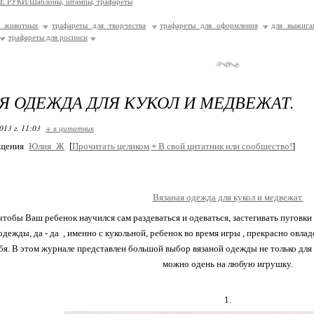
 РУКИ/Шaблоны, штaмпы, трaфaреты
ы животных
трафареты для творчества
трафареты для оформления
для выжига
трафареты для росписи
Я ОДЕЖДА ДЛЯ КУКОЛ И МЕДВЕЖАТ.
013 г. 11:03
+ в цитатник
бщения
Юлия_Ж
[
Прочитать целиком
+
В свой цитатник или сообщество!
]
Вязаная одежда для кукол и медвежат.
чтобы Ваш ребенок научился сам раздеваться и одеваться, застегивать пуговки 
одежды, да - да , именно с кукольной, ребенок во время игры , прекрасно овла
ебя. В этом журнале представлен большой выбор вязаной одежды не только для к
можно одень на любую игрушку.
1.