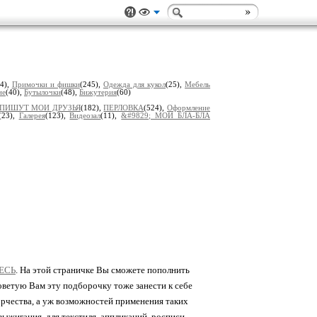
04),
Примочки и фишки
(245),
Одеждa для кукол
(25),
Мебель
ие
(40),
Бутылочки
(48),
Бижутерия
(60)
ПИШУТ МОИ ДРУЗЬЯ
(182),
ПЕРЛОВКА
(524),
Оформление
(23),
Гaлерея
(123),
Видеозал
(11),
&#9829; МОИ БЛA-БЛA
ЕСЬ
. На этой страничке Вы сможете пополнить
ветую Вам эту подборочку тоже занести к себе
ворчества, а уж возможностей применения таких
выжигания, для текстиля, аппликаций, росписи,