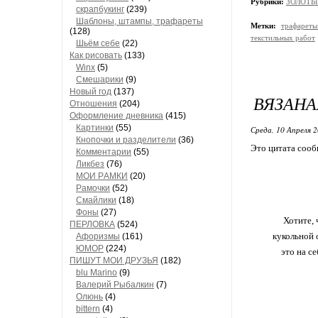
Рубрики:
ЗОЛОТЫЕ
скрапбукинг
(239)
Шaблоны, штaмпы, трaфaреты
Метки:
трафарет
(128)
текстильных работ
Шьём себе
(22)
Как рисовать
(133)
Winx
(5)
Смешарики
(9)
Новый год
(137)
ВЯЗАНА
Отношения
(204)
Оформление дневника
(415)
Кaртинки
(55)
Среда, 10 Апреля 2
Кнопочки и рaзделители
(36)
Это цитата соо
Комментaрии
(55)
Ликбез
(76)
МОИ РAМКИ
(20)
Рaмочки
(52)
Смaйлики
(18)
Фоны
(27)
Хотите, 
ПЕРЛОВКА
(524)
кукольной 
Aфоризмы
(161)
ЮМОР
(224)
это на с
ПИШУТ МОИ ДРУЗЬЯ
(182)
blu Marino
(9)
Валерий Рыбалкин
(7)
Олюнь
(4)
bittern
(4)