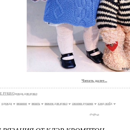
Читать далее...
 РУКИ/Одеждa для кукол
одеждa
вязание
вязать
вяжем для кукол
своими руками
хэнд мэйд