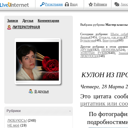
Регистрация
Вход
Рейтинги
Авос
Записи
Друзья
Комментарии
Выбрана рубрика
Мастер-классы
ЛИТЕРАТУРНАЯ
Соседние рубрики:
Шьём себе
фишки
(245),
Одеждa для кукол
(2
Бутылочки
(48),
Бижутерия
(60)
Другие рубрики в этом дневн
ДРУЗЬЯ
(182),
ПЕРЛОВКА
(524),
ЗОЛОТЫЕ РУКИ
(2640),
Знани
ЛЮБУЮСЬ!
(248)
КУЛОН ИЗ ПР
Четверг, 28 Марта 2
В друзья
Это цитата соо
цитатник или со
Рубрики
-
По фотография
ЛЮБУЮСЬ!
(248)
подробностями
НЕ моё
(19)