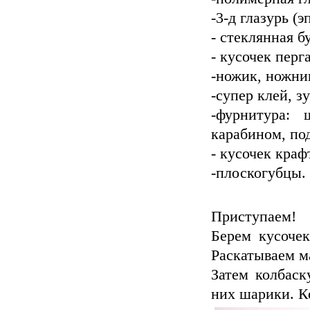
-3-д глазурь (
- стеклянная б
- кусочек перг
-ножик, ножн
-супер клей, з
-фурнитура: 
карабином, по
- кусочек краф
-плоскогубцы.
Приступаем!
Берем кусочек
Раскатываем ма
Затем колбаск
них шарики. К