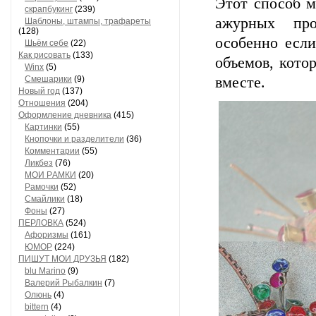
Этот способ м
скрапбукинг
(239)
ажурных про
Шaблоны, штaмпы, трaфaреты
(128)
особенно если
Шьём себе
(22)
Как рисовать
(133)
объемов, котор
Winx
(5)
Смешарики
(9)
вместе.
Новый год
(137)
Отношения
(204)
Оформление дневника
(415)
Кaртинки
(55)
Кнопочки и рaзделители
(36)
Комментaрии
(55)
Ликбез
(76)
МОИ РAМКИ
(20)
Рaмочки
(52)
Смaйлики
(18)
Фоны
(27)
ПЕРЛОВКА
(524)
Aфоризмы
(161)
ЮМОР
(224)
ПИШУТ МОИ ДРУЗЬЯ
(182)
blu Marino
(9)
Валерий Рыбалкин
(7)
Олюнь
(4)
bittern
(4)