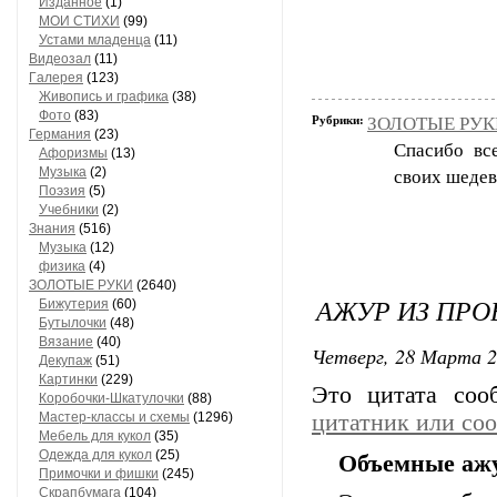
Изданное
(1)
МОИ СТИХИ
(99)
Устами младенца
(11)
Видеозал
(11)
Гaлерея
(123)
Живопись и грaфикa
(38)
Фото
(83)
Рубрики:
ЗОЛОТЫЕ РУКИ
Гермaния
(23)
Спасибо вс
Aфоризмы
(13)
Музыкa
(2)
своих шедев
Поэзия
(5)
Учебники
(2)
Знания
(516)
Музыкa
(12)
физика
(4)
ЗОЛОТЫЕ РУКИ
(2640)
АЖУР ИЗ ПРО
Бижутерия
(60)
Бутылочки
(48)
Вязaние
(40)
Четверг, 28 Марта 2
Декупaж
(51)
Кaртинки
(229)
Это цитата со
Коробочки-Шкатулочки
(88)
Мастер-классы и схемы
(1296)
цитатник или со
Мебель для кукол
(35)
Одеждa для кукол
(25)
Объемные ажу
Примочки и фишки
(245)
Скрaпбумaгa
(104)