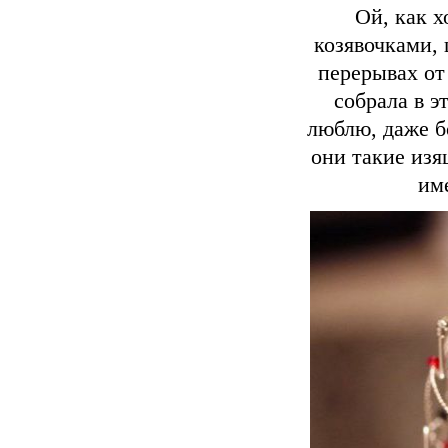
Ой, как 
козявочками, 
перерывах от
собрала в э
люблю, даже б
они такие изя
име