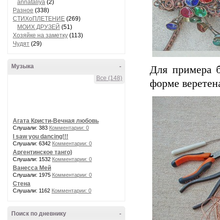
annataliya
(2)
Разное
(338)
СТИХоПЛЕТЕНИЕ
(269)
МОИХ ДРУЗЕЙ
(51)
Хозяйке на заметку
(113)
Чудят
(29)
Музыка
-
Для примера б
Все (148)
форме веретен
Агата Кристи-Вечная любовь
Слушали: 383
Комментарии: 0
I saw you dancing!!!
Слушали: 6342
Комментарии: 0
Аргентинское танго)
Слушали: 1532
Комментарии: 0
Ванесса Мей
Слушали: 1975
Комментарии: 0
Стена
Слушали: 1162
Комментарии: 0
Поиск по дневнику
-