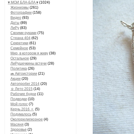
♥ МОИ БЛA-БЛA ♥
(1024)
Жизнизмы
(261)
Фотографии
(158)
Видео
(93)
Даты
(89)
ЛиРу
(83)
Своими руками
(75)
Страна 404
(62)
Секретики
(61)
Семейное
(53)
Мир, в котором я живу
(38)
Остальное
(29)
ЛиРушечкины встечи
(28)
Политика
(26)
🚗 Автоистории
(21)
Акции
(20)
Автопробег 2014
(20)
☺ Лето 2015
(14)
Рабочие будни
(11)
Подводки
(10)
Мой голос
(7)
Керчь 2016 🔅
(5)
Подумалось
(5)
Околорелигиозное
(4)
Масяня
(3)
Здоровье
(2)