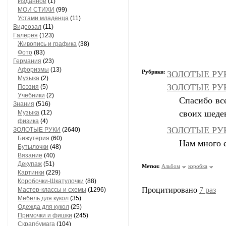
Изданное
(1)
МОИ СТИХИ
(99)
Устами младенца
(11)
Видеозал
(11)
Гaлерея
(123)
Живопись и грaфикa
(38)
Фото
(83)
Гермaния
(23)
Aфоризмы
(13)
Рубрики:
ЗОЛОТЫЕ РУК
Музыкa
(2)
ЗОЛОТЫЕ РУКИ
Поэзия
(5)
Учебники
(2)
Спасибо вс
Знания
(516)
своих шеде
Музыкa
(12)
физика
(4)
ЗОЛОТЫЕ РУК
ЗОЛОТЫЕ РУКИ
(2640)
Бижутерия
(60)
Нам много е
Бутылочки
(48)
Вязaние
(40)
Декупaж
(51)
Метки:
Альбом
коробка
Кaртинки
(229)
Коробочки-Шкатулочки
(88)
Процитировано
7 раз
Мастер-классы и схемы
(1296)
Мебель для кукол
(35)
Одеждa для кукол
(25)
Примочки и фишки
(245)
Скрaпбумaгa
(104)