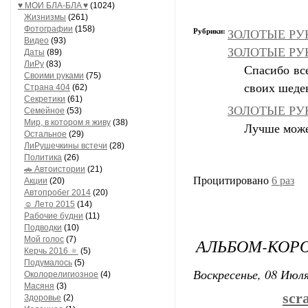
♥ МОИ БЛA-БЛA ♥
(1024)
Жизнизмы
(261)
Фотографии
(158)
Рубрики:
ЗОЛОТЫЕ РУК
Видео
(93)
ЗОЛОТЫЕ РУКИ
Даты
(89)
ЛиРу
(83)
Спасибо вс
Своими руками
(75)
своих шеде
Страна 404
(62)
Секретики
(61)
ЗОЛОТЫЕ РУК
Семейное
(53)
Мир, в котором я живу
(38)
Лучше может
Остальное
(29)
ЛиРушечкины встечи
(28)
Политика
(26)
🚗 Автоистории
(21)
Процитировано
6 раз
Акции
(20)
Автопробег 2014
(20)
☺ Лето 2015
(14)
Рабочие будни
(11)
Подводки
(10)
Мой голос
(7)
АЛЬБОМ-КОР
Керчь 2016 🔅
(5)
Подумалось
(5)
Воскресенье, 08 Июля
Околорелигиозное
(4)
Масяня
(3)
scr
Здоровье
(2)