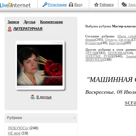
Регистрация
Вход
Рейтинги
Авос
Записи
Друзья
Комментарии
Выбрана рубрика
Мастер-классы
ЛИТЕРАТУРНАЯ
Соседние рубрики:
Шьём себе
фишки
(245),
Одеждa для кукол
(2
Бутылочки
(48),
Бижутерия
(60)
Другие рубрики в этом дневн
ДРУЗЬЯ
(182),
ПЕРЛОВКА
(524),
ЗОЛОТЫЕ РУКИ
(2640),
Знани
ЛЮБУЮСЬ!
(248)
"МАШИННАЯ 
Воскресенье, 08 Июля
В друзья
scr
Рубрики
-
ЛЮБУЮСЬ!
(248)
НЕ моё
(19)