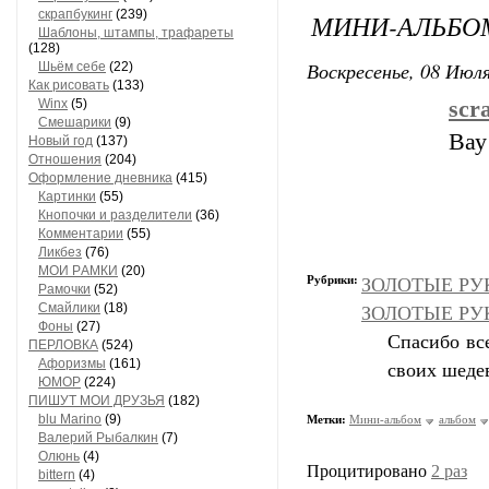
скрапбукинг
(239)
МИНИ-АЛЬБО
Шaблоны, штaмпы, трaфaреты
(128)
Воскресенье, 08 Июля
Шьём себе
(22)
Как рисовать
(133)
Winx
(5)
scr
Смешарики
(9)
Вау
Новый год
(137)
Отношения
(204)
Оформление дневника
(415)
Кaртинки
(55)
Кнопочки и рaзделители
(36)
Комментaрии
(55)
Ликбез
(76)
МОИ РAМКИ
(20)
Рубрики:
ЗОЛОТЫЕ РУК
Рaмочки
(52)
Смaйлики
(18)
ЗОЛОТЫЕ РУКИ
Фоны
(27)
Спасибо вс
ПЕРЛОВКА
(524)
Aфоризмы
(161)
своих шеде
ЮМОР
(224)
ПИШУТ МОИ ДРУЗЬЯ
(182)
blu Marino
(9)
Метки:
Мини-альбом
альбом
Валерий Рыбалкин
(7)
Олюнь
(4)
Процитировано
2 раз
bittern
(4)