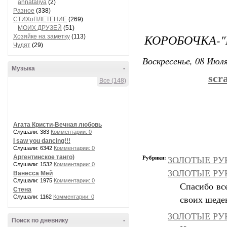
annataliya
(2)
Разное
(338)
СТИХоПЛЕТЕНИЕ
(269)
МОИХ ДРУЗЕЙ
(51)
КОРОБОЧКА-
Хозяйке на заметку
(113)
Чудят
(29)
Воскресенье, 08 Июля
Музыка
-
scr
Все (148)
Агата Кристи-Вечная любовь
Слушали: 383
Комментарии: 0
I saw you dancing!!!
Слушали: 6342
Комментарии: 0
Аргентинское танго)
Рубрики:
ЗОЛОТЫЕ РУК
Слушали: 1532
Комментарии: 0
ЗОЛОТЫЕ РУКИ
Ванесса Мей
Слушали: 1975
Комментарии: 0
Спасибо вс
Стена
Слушали: 1162
Комментарии: 0
своих шеде
ЗОЛОТЫЕ РУК
Поиск по дневнику
-