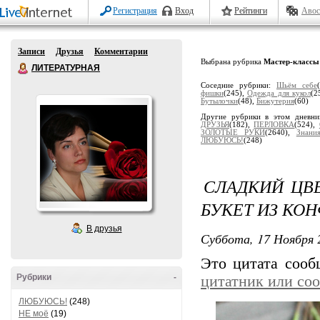
Регистрация
Вход
Рейтинги
Авос
Записи
Друзья
Комментарии
Выбрана рубрика
Мастер-классы
ЛИТЕРАТУРНАЯ
Соседние рубрики:
Шьём себе
фишки
(245),
Одеждa для кукол
(2
Бутылочки
(48),
Бижутерия
(60)
Другие рубрики в этом дневн
ДРУЗЬЯ
(182),
ПЕРЛОВКА
(524),
ЗОЛОТЫЕ РУКИ
(2640),
Знани
ЛЮБУЮСЬ!
(248)
СЛАДКИЙ ЦВ
БУКЕТ ИЗ КО
В друзья
Суббота, 17 Ноября 
Это цитата соо
Рубрики
-
цитатник или со
ЛЮБУЮСЬ!
(248)
НЕ моё
(19)