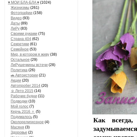
♥ МОИ БЛA-БЛA ♥
(1024)
Жизнизмы
(261)
Фотографии
(158)
Видео
(93)
Даты
(89)
ЛиРу
(83)
Своими руками
(75)
Страна 404
(62)
Секретики
(61)
Семейное
(53)
Мир, в котором я живу
(38)
Остальное
(29)
ЛиРушечкины встечи
(28)
Политика
(26)
🚗 Автоистории
(21)
Акции
(20)
Автопробег 2014
(20)
☺ Лето 2015
(14)
Рабочие будни
(11)
Подводки
(10)
Мой голос
(7)
Керчь 2016 🔅
(5)
Подумалось
(5)
Как всегда,
Околорелигиозное
(4)
Масяня
(3)
задумываемся
Здоровье
(2)