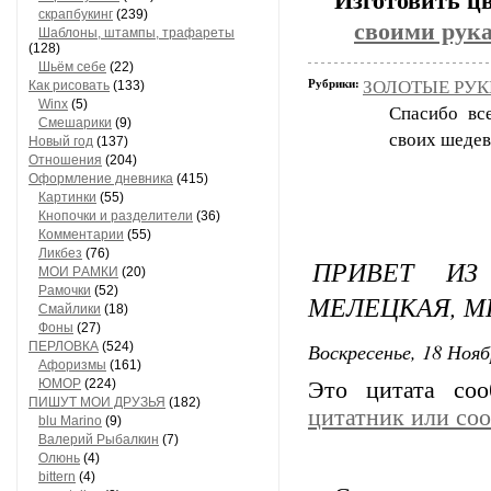
Изготовить ц
скрапбукинг
(239)
своими рука
Шaблоны, штaмпы, трaфaреты
(128)
Шьём себе
(22)
Рубрики:
ЗОЛОТЫЕ РУКИ
Как рисовать
(133)
Winx
(5)
Спасибо вс
Смешарики
(9)
своих шедев
Новый год
(137)
Отношения
(204)
Оформление дневника
(415)
Кaртинки
(55)
Кнопочки и рaзделители
(36)
Комментaрии
(55)
Ликбез
(76)
ПРИВЕТ ИЗ
МОИ РAМКИ
(20)
Рaмочки
(52)
МЕЛЕЦКАЯ, М
Смaйлики
(18)
Фоны
(27)
Воскресенье, 18 Нояб
ПЕРЛОВКА
(524)
Aфоризмы
(161)
ЮМОР
(224)
Это цитата со
ПИШУТ МОИ ДРУЗЬЯ
(182)
цитатник или со
blu Marino
(9)
Валерий Рыбалкин
(7)
Олюнь
(4)
bittern
(4)