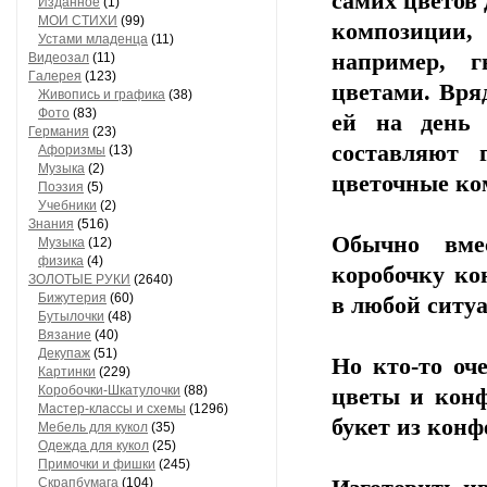
самих цветов 
Изданное
(1)
МОИ СТИХИ
(99)
композиции,
Устами младенца
(11)
например, г
Видеозал
(11)
Гaлерея
(123)
цветами. Вря
Живопись и грaфикa
(38)
Фото
(83)
ей на день 
Гермaния
(23)
составляют 
Aфоризмы
(13)
Музыкa
(2)
цветочные ко
Поэзия
(5)
Учебники
(2)
Знания
(516)
Обычно вме
Музыкa
(12)
физика
(4)
коробочку ко
ЗОЛОТЫЕ РУКИ
(2640)
Бижутерия
(60)
в любой ситу
Бутылочки
(48)
Вязaние
(40)
Декупaж
(51)
Но кто-то оч
Кaртинки
(229)
Коробочки-Шкатулочки
(88)
цветы и кон
Мастер-классы и схемы
(1296)
букет из конф
Мебель для кукол
(35)
Одеждa для кукол
(25)
Примочки и фишки
(245)
Скрaпбумaгa
(104)