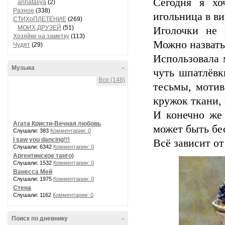
Сегодня я хо
annataliya
(2)
Разное
(338)
игольница в в
СТИХоПЛЕТЕНИЕ
(269)
МОИХ ДРУЗЕЙ
(51)
Иголочки не 
Хозяйке на заметку
(113)
Можно назвать
Чудят
(29)
Использовала 
Музыка
-
чуть шпатлёвк
Все (148)
тесьмы, мотив
кружок ткани,
И конечно же 
Агата Кристи-Вечная любовь
может быть бес
Слушали: 383
Комментарии: 0
I saw you dancing!!!
Всё зависит от
Слушали: 6342
Комментарии: 0
Аргентинское танго)
Слушали: 1532
Комментарии: 0
Ванесса Мей
Слушали: 1975
Комментарии: 0
Стена
Слушали: 1162
Комментарии: 0
Поиск по дневнику
-