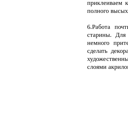
приклеиваем к
полного высых
6.Работа поч
старины. Для 
немного прит
сделать деко
художественны
слоями акрило