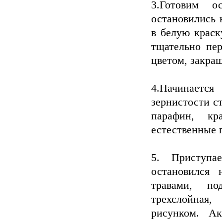
3.Готовим о
остановились 
в белую краск
тщательно пе
цветом, закраш
4.Начинаетс
зернистости ст
парафин, кр
естественные 
5. Приступ
остановился 
травами, по
трехслойная
рисунком. А