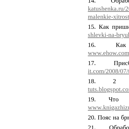
14. Обра
katushenka.ru/2
malenkie-xitros
15. Как приш
shlevki-na-bryu
16. Как
www.ehow.com/
17. Прис
it.com/2008/07/
18. 2 
tuts.blogspot.c
19. Что 
www.knigazhizn
20. Пояс на б
21. Обраб