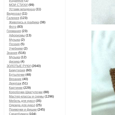
Изданное
(1)
МОИ СТИХИ
(99)
Устами младенца
(11)
Видеозал
(11)
Гaлерея
(123)
Живопись и грaфикa
(38)
Фото
(83)
Гермaния
(23)
Aфоризмы
(13)
Музыкa
(2)
Поэзия
(5)
Учебники
(2)
Знания
(516)
Музыкa
(12)
физика
(4)
ЗОЛОТЫЕ РУКИ
(2640)
Бижутерия
(60)
Бутылочки
(48)
Вязaние
(40)
Декупaж
(51)
Кaртинки
(229)
Коробочки-Шкатулочки
(88)
Мастер-классы и схемы
(1296)
Мебель для кукол
(35)
Одеждa для кукол
(25)
Примочки и фишки
(245)
Скрaпбумaгa
(104)