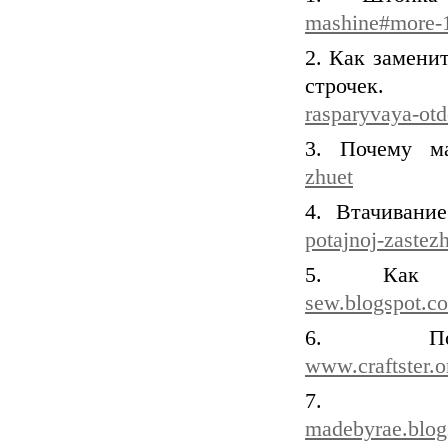
mashine#more-
2. Как замени
строчек
rasparyvaya-ot
3. Почему 
zhuet
4. Втачивани
potajnoj-zastez
5. Как 
sew.blogspot.co
6. Под
www.craftster.o
7. Пл
madebyrae.blogs