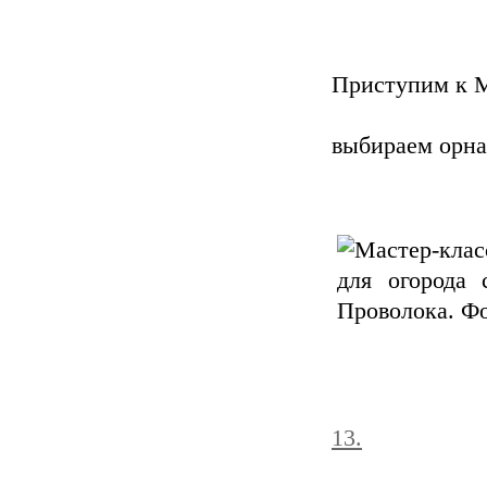
Приступим к М
выбираем орн
13.