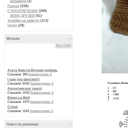
annataliya
(2)
Разное
(338)
СТИХоПЛЕТЕНИЕ
(269)
МОИХ ДРУЗЕЙ
(51)
Хозяйке на заметку
(113)
Чудят
(29)
Музыка
-
Все (148)
Агата Кристи-Вечная любовь
Слушали: 383
Комментарии: 0
I saw you dancing!!!
Слушали: 6342
Комментарии: 0
Аргентинское танго)
Слушали: 1532
Комментарии: 0
Ванесса Мей
Слушали: 1975
Комментарии: 0
Стена
Слушали: 1162
Комментарии: 0
Поиск по дневнику
-