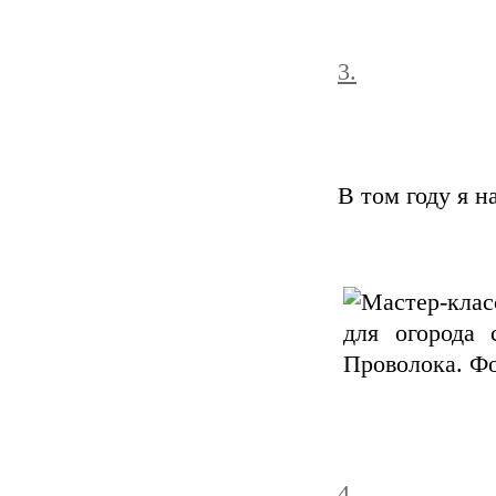
3.
В том году я н
4.