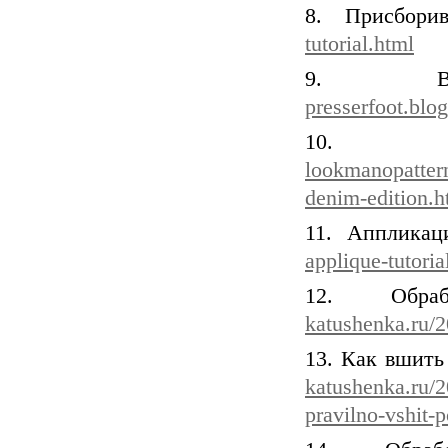
8. Присбори
tutorial.html
9. Вши
presserfoot.blo
10. К
lookmanopatter
denim-edition.h
11. Аппликац
applique-tutoria
12. Обр
katushenka.ru/2
13. Как вшить
katushenka.ru/2
pravilno-vshit-