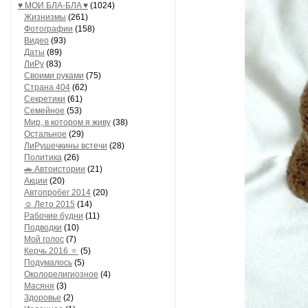
♥ МОИ БЛA-БЛA ♥
(1024)
Жизнизмы
(261)
Фотографии
(158)
Видео
(93)
Даты
(89)
ЛиРу
(83)
Своими руками
(75)
Страна 404
(62)
Секретики
(61)
Семейное
(53)
Мир, в котором я живу
(38)
Остальное
(29)
ЛиРушечкины встечи
(28)
Политика
(26)
🚗 Автоистории
(21)
Акции
(20)
Автопробег 2014
(20)
☺ Лето 2015
(14)
Рабочие будни
(11)
Подводки
(10)
Мой голос
(7)
Керчь 2016 🔅
(5)
Подумалось
(5)
Околорелигиозное
(4)
Масяня
(3)
Здоровье
(2)