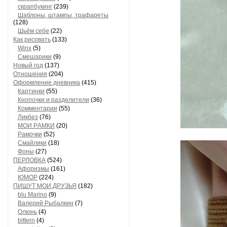
скрапбукинг
(239)
Шaблоны, штaмпы, трaфaреты
(128)
Шьём себе
(22)
Как рисовать
(133)
Winx
(5)
Смешарики
(9)
Новый год
(137)
Отношения
(204)
Оформление дневника
(415)
Кaртинки
(55)
Кнопочки и рaзделители
(36)
Комментaрии
(55)
Ликбез
(76)
МОИ РAМКИ
(20)
Рaмочки
(52)
Смaйлики
(18)
Фоны
(27)
ПЕРЛОВКА
(524)
Aфоризмы
(161)
ЮМОР
(224)
ПИШУТ МОИ ДРУЗЬЯ
(182)
blu Marino
(9)
Валерий Рыбалкин
(7)
Олюнь
(4)
bittern
(4)