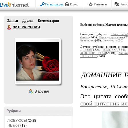
Регистрация
Вход
Рейтинги
Авос
Записи
Друзья
Комментарии
Выбрана рубрика
Мастер-классы
ЛИТЕРАТУРНАЯ
Соседние рубрики:
Шьём себе
фишки
(245),
Одеждa для кукол
(2
Бутылочки
(48),
Бижутерия
(60)
Другие рубрики в этом дневн
ДРУЗЬЯ
(182),
ПЕРЛОВКА
(524),
ЗОЛОТЫЕ РУКИ
(2640),
Знани
ЛЮБУЮСЬ!
(248)
ДОМАШНИЕ Т
Воскресенье, 16 Сент
В друзья
Это цитата соо
свой цитатник и
Рубрики
-
ЛЮБУЮСЬ!
(248)
НЕ моё
(19)