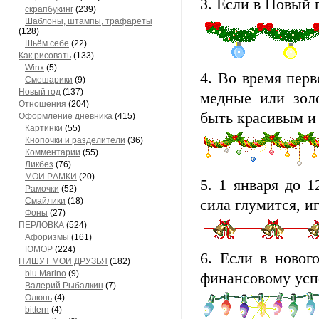
3. Если в Новый г
скрапбукинг
(239)
Шaблоны, штaмпы, трaфaреты
(128)
Шьём себе
(22)
Как рисовать
(133)
Winx
(5)
4. Во время перв
Смешарики
(9)
Новый год
(137)
медные или зол
Отношения
(204)
быть красивым и 
Оформление дневника
(415)
Кaртинки
(55)
Кнопочки и рaзделители
(36)
Комментaрии
(55)
Ликбез
(76)
МОИ РAМКИ
(20)
5. 1 января до 
Рaмочки
(52)
Смaйлики
(18)
сила глумится, и
Фоны
(27)
ПЕРЛОВКА
(524)
Aфоризмы
(161)
ЮМОР
(224)
6. Если в новог
ПИШУТ МОИ ДРУЗЬЯ
(182)
blu Marino
(9)
финансовому усп
Валерий Рыбалкин
(7)
Олюнь
(4)
bittern
(4)