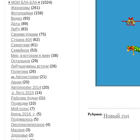
♥ МОИ БЛA-БЛA ♥
(1024)
Жизнизмы
(261)
Фотографии
(158)
Видео
(93)
Даты
(89)
ЛиРу
(83)
Своими руками
(75)
Страна 404
(62)
Секретики
(61)
Семейное
(53)
Мир, в котором я живу
(38)
Остальное
(29)
ЛиРушечкины встечи
(28)
Политика
(26)
🚗 Автоистории
(21)
Акции
(20)
Автопробег 2014
(20)
☺ Лето 2015
(14)
Рабочие будни
(11)
Подводки
(10)
Мой голос
(7)
Керчь 2016 🔅
(5)
Рубрики:
Новый год
Подумалось
(5)
Околорелигиозное
(4)
Масяня
(3)
Здоровье
(2)