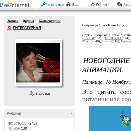
Регистрация
Вход
Рейтинги
Авос
Записи
Друзья
Комментарии
Выбрана рубрика
Новый год
.
ЛИТЕРАТУРНАЯ
Другие рубрики в этом дневн
ДРУЗЬЯ
(182),
ПЕРЛОВКА
(524)
РУКИ
(2640),
Знания
(516),
Гермaн
НОВОГОДНИЕ
АНИМАЦИИ.
Пятница, 16 Ноября 
Это цитата со
В друзья
цитатник или со
Рубрики
-
ЛЮБУЮСЬ!
(248)
НЕ моё
(19)