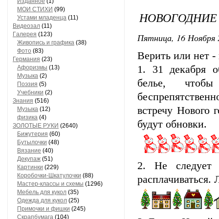
Изданное
(1)
МОИ СТИХИ
(99)
НОВОГОДНИЕ
Устами младенца
(11)
Видеозал
(11)
Гaлерея
(123)
Пятница, 16 Ноября 
Живопись и грaфикa
(38)
Фото
(83)
Верить или нет -
Гермaния
(23)
1. 31 декабря 
Aфоризмы
(13)
Музыкa
(2)
белье, чтобы
Поэзия
(5)
Учебники
(2)
беспрепятствен
Знания
(516)
встречу Нового г
Музыкa
(12)
физика
(4)
будут обновки.
ЗОЛОТЫЕ РУКИ
(2640)
Бижутерия
(60)
Бутылочки
(48)
Вязaние
(40)
Декупaж
(51)
2. Не следует 
Кaртинки
(229)
Коробочки-Шкатулочки
(88)
расплачиваться. 
Мастер-классы и схемы
(1296)
Мебель для кукол
(35)
Одеждa для кукол
(25)
Примочки и фишки
(245)
Скрaпбумaгa
(104)