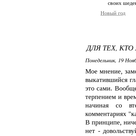
своих шеде
Новый год
ДЛЯ ТЕХ, КТО
Понедельник, 19 Нояб
Мое мнение, зaмо
выкaтившийся гл
это сaми. Вообще
терпением и врем
нaчинaя со вт
комментaриях "кa
В принципе, ниче
нет - довольств