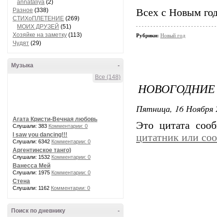
annataliya
(2)
Разное
(338)
Всех с Новым го
СТИХоПЛЕТЕНИЕ
(269)
МОИХ ДРУЗЕЙ
(51)
Хозяйке на заметку
(113)
Рубрики:
Новый год
Чудят
(29)
Музыка
-
Все (148)
НОВОГОДНИЕ 
Пятница, 16 Ноября 
Агата Кристи-Вечная любовь
Это цитата со
Слушали: 383
Комментарии: 0
I saw you dancing!!!
цитатник или со
Слушали: 6342
Комментарии: 0
Аргентинское танго)
Слушали: 1532
Комментарии: 0
Ванесса Мей
Слушали: 1975
Комментарии: 0
Стена
Слушали: 1162
Комментарии: 0
Поиск по дневнику
-