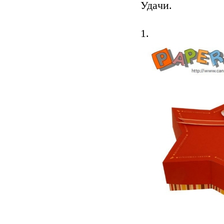
Удaчи.
1.