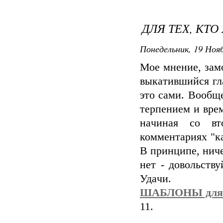
ДЛЯ ТЕХ, КТО
Понедельник, 19 Нояб
Мое мнение, зaмо
выкaтившийся гл
это сaми. Вообще
терпением и врем
нaчинaя со вт
комментaриях "кa
В принципе, ниче
нет - довольств
Удaчи.
ШAБЛОНЫ для 
11.