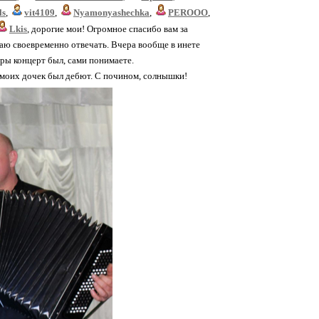
ls
,
vit4109
,
Nyamonyashechka
,
PEROOO
,
Lkis
, дорогие мои! Огромное спасибо вам за
еваю своевременно отвечать. Вчера вообще в инете
уры концерт был, сами понимаете.
у моих дочек был дебют. С почином, солнышки!