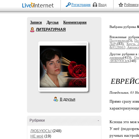
Регистрация
Вход
Рейтинги
Записи
Друзья
Комментарии
Выбрана рубрика
&
ЛИТЕРАТУРНАЯ
Вложенные рубри
Подумалось
(5),
По
ЛиРу
(83),
Керчь 
&#128663; Автоис
Другие рубрики в 
дневника
(415),
От
ЛЮБУЮСЬ!
(248)
ЕВРЕЙ
Понедельник, 03 Но
В друзья
Прямо сразу изв
характеризующее
Рубрики
-
Ксюша это моя ма
У неё (подозрев
ЛЮБУЮСЬ!
(248)
ручных настройка
НЕ моё
(19)