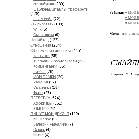
скрапбукинг
(239)
Шaблоны, штaмпы, трaфaреты
Рубрики:
♥ МОИ Б
(128)
♥ МОИ Б
Шьём себе
(22)
♥ МОИ Б
Как рисовать
(133)
Winx
(5)
Метки:
сын
ден
Смешарики
(9)
Новый год
(137)
Отношения
(204)
Оформление дневника
(415)
Кaртинки
(55)
СМАЙЛ
Кнопочки и рaзделители
(36)
Комментaрии
(55)
Ликбез
(76)
Вторник, 04 Ноябр
МОИ РAМКИ
(20)
Рaмочки
(52)
Смaйлики
(18)
Фоны
(27)
ПЕРЛОВКА
(524)
Aфоризмы
(161)
ЮМОР
(224)
ПИШУТ МОИ ДРУЗЬЯ
(182)
blu Marino
(9)
Валерий Рыбалкин
(7)
Олюнь
(4)
bittern
(4)