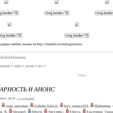
здавая смайлы, можно на http://smajliki.ru/smiliegenerator
ЛA-БЛA ♥/Секретики
смайлики
смайл
создать
код
АРНОСТЬ И АНОНС
014 г. 16:52
+ в цитатник
,
таня_заречная
,
Galinka-Solovei
,
lara_samara163
,
Мойсючка
,
ka_R
,
Ineangel
,
bittern
,
Ангелина-
,
Ejkova
,
Екатерина_Тара