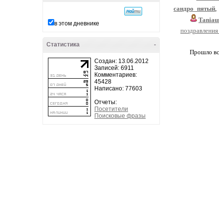
сандро_пятый
,
Tania
в этом дневнике
поздравления
Статистика
-
Прошло вс
Создан: 13.06.2012
Записей: 6911
Комментариев:
45428
Написано: 77603
Отчеты:
Посетители
Поисковые фразы