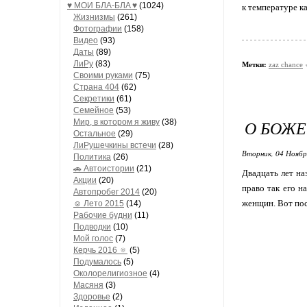
♥ МОИ БЛA-БЛA ♥
(1024)
к температуре ка
Жизнизмы
(261)
Фотографии
(158)
Видео
(93)
Даты
(89)
ЛиРу
(83)
Метки:
zaz chance
Своими руками
(75)
Страна 404
(62)
Секретики
(61)
Семейное
(53)
О БОЖЕ
Мир, в котором я живу
(38)
Остальное
(29)
ЛиРушечкины встечи
(28)
Вторник, 04 Ноябр
Политика
(26)
🚗 Автоистории
(21)
Двадцать лет на
Акции
(20)
право так его н
Автопробег 2014
(20)
женщин. Вот пос
☺ Лето 2015
(14)
Рабочие будни
(11)
Подводки
(10)
Мой голос
(7)
Керчь 2016 🔅
(5)
Подумалось
(5)
Околорелигиозное
(4)
Масяня
(3)
Здоровье
(2)