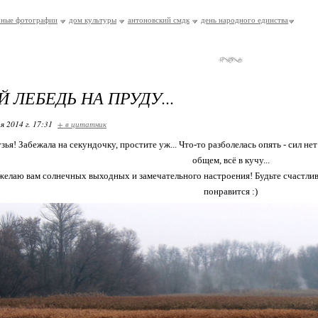
чные фотографии
дом культуры
антоновский смдк
день народного единства
 ЛЕБЕДЬ НА ПРУДУ...
я 2014 г. 17:31
+ в цитатник
ья! Забежала на секундочку, простите уж... Что-то разболелась опять - сил нет 
общем, всё в кучу...
желаю вам солнечных выходных и замечательного настроения! Будьте счастлив
понравится :)