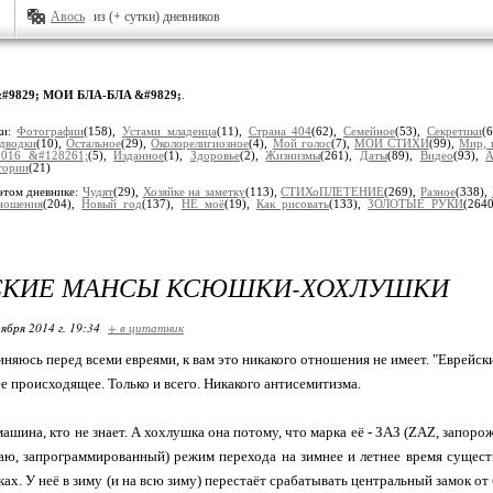
Авось
из (+ сутки) дневников
#9829; МОИ БЛA-БЛA &#9829;
.
ки:
Фотографии
(158),
Устами младенца
(11),
Страна 404
(62),
Семейное
(53),
Секретики
(
дводки
(10),
Остальное
(29),
Околорелигиозное
(4),
Мой голос
(7),
МОИ СТИХИ
(99),
Мир, 
2016 &#128261;
(5),
Изданное
(1),
Здоровье
(2),
Жизнизмы
(261),
Даты
(89),
Видео
(93),
А
тории
(21)
этом дневнике:
Чудят
(29),
Хозяйке на заметку
(113),
СТИХоПЛЕТЕНИЕ
(269),
Разное
(338),
ношения
(204),
Новый год
(137),
НЕ моё
(19),
Как рисовать
(133),
ЗОЛОТЫЕ РУКИ
(264
СКИЕ МАНСЫ КСЮШКИ-ХОХЛУШКИ
ября 2014 г. 19:34
+ в цитатник
иняюсь перед всеми евреями, к вам это никакого отношения не имеет. "Еврейск
 происходящее. Только и всего. Никакого антисемитизма.
шина, кто не знает. А хохлушка она потому, что марка её - ЗАЗ (ZAZ, запороже
аю, запрограммированный) режим перехода на зимнее и летнее время существуе
х. У неё в зиму (и на всю зиму) перестаёт срабатывать центральный замок от 