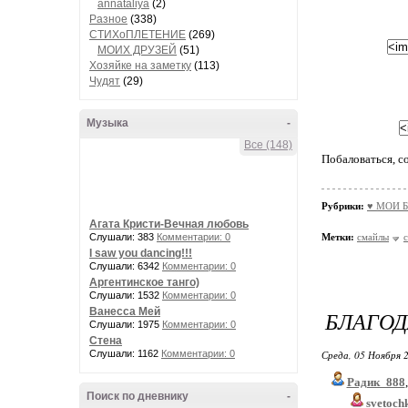
annataliya
(2)
Разное
(338)
СТИХоПЛЕТЕНИЕ
(269)
МОИХ ДРУЗЕЙ
(51)
Хозяйке на заметку
(113)
Чудят
(29)
Музыка
-
Все (148)
Побаловаться, со
Рубрики:
♥ МОИ Б
Агата Кристи-Вечная любовь
Слушали: 383
Комментарии: 0
Метки:
смайлы
I saw you dancing!!!
Слушали: 6342
Комментарии: 0
Аргентинское танго)
Слушали: 1532
Комментарии: 0
Ванесса Мей
БЛАГОД
Слушали: 1975
Комментарии: 0
Стена
Слушали: 1162
Комментарии: 0
Среда, 05 Ноября 2
Радик_888
Поиск по дневнику
-
svetoch