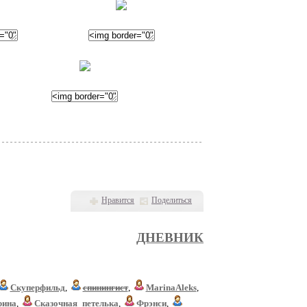
Нравится
Поделиться
ДНЕВНИК
Скуперфильд
,
спинингист
,
MarinaAleks
,
рина
,
Сказочная_петелька
,
Фрэнси
,