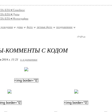
ЛA-БЛA ♥/Семейное
ЛA-БЛA ♥/Даты
ЛA-БЛA ♥/Фотографии
ь рождения
дима
фото
личные фото
поздравление
Ы-КОММЕНТЫ С КОДОМ
я 2014 г. 11:21
+ в цитатник