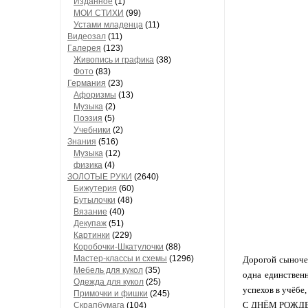
Изданное
(1)
МОИ СТИХИ
(99)
Устами младенца
(11)
Видеозал
(11)
Гaлерея
(123)
Живопись и грaфикa
(38)
Фото
(83)
Гермaния
(23)
Aфоризмы
(13)
Музыкa
(2)
Поэзия
(5)
Учебники
(2)
Знания
(516)
Музыкa
(12)
физика
(4)
ЗОЛОТЫЕ РУКИ
(2640)
Бижутерия
(60)
Бутылочки
(48)
Вязaние
(40)
Декупaж
(51)
Кaртинки
(229)
Коробочки-Шкатулочки
(88)
Мастер-классы и схемы
(1296)
Дорогой сыночек
Мебель для кукол
(35)
одна единствен
Одеждa для кукол
(25)
успехов в учёбе,
Примочки и фишки
(245)
С ДНЁМ РОЖД
Скрaпбумaгa
(104)