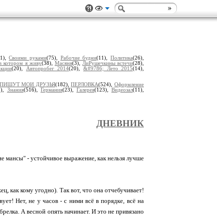
61),
Своими руками
(75),
Рабочие будни
(11),
Политика
(26),
в котором я живу
(38),
Масяня
(3),
ЛиРушечкины встечи
(28),
кции
(20),
Автопробег 2014
(20),
&#9786; Лето 2015
(14),
ПИШУТ МОИ ДРУЗЬЯ
(182),
ПЕРЛОВКА
(524),
Оформление
0),
Знания
(516),
Гермaния
(23),
Гaлерея
(123),
Видеозал
(11),
ДНЕВНИК
ие мансы" - устойчивое выражение, как нельзя лучше
ц, как кому угодно). Так вот, что она отчебучивает!
т! Нет, не у часов - с ними всё в порядке, всё на
брелка. А весной опять начинает. И это не привязано