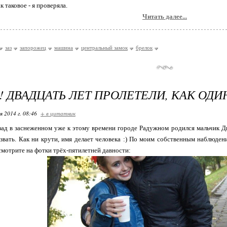
к таковое - я проверяла.
Читать далее...
заз
запорожец
машина
центральный замок
брелок
! ДВАДЦАТЬ ЛЕТ ПРОЛЕТЕЛИ, КАК ОДИ
я 2014 г. 08:46
+ в цитатник
зад в заснеженном уже к этому времени городе Радужном родился мальчик Ди
азвать. Как ни крути, имя делает человека :) По моим собственным наблюд
мотрите на фотки трёх-пятилетней давности: