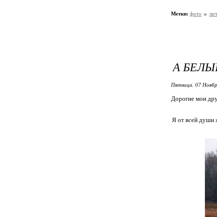
Метки:
фото
ли
А БЕЛЫЙ
Пятница, 07 Ноябр
Дорогие мои друз
Я от всей души 