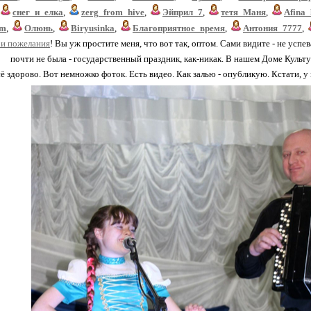
снег_и_елка
,
zerg_from_hive
,
Эйприл_7
,
тетя_Маня
,
Afina_
um
,
Олюнь
,
Biryusinka
,
Благоприятное_время
,
Антония_7777
,
 и пожелания
! Вы уж простите меня, что вот так, оптом. Сами видите - не усп
почти не была - государственный праздник, как-никак. В нашем Доме Культ
ё здорово. Вот немножко фоток. Есть видео. Как залью - опубликую. Кстати, 