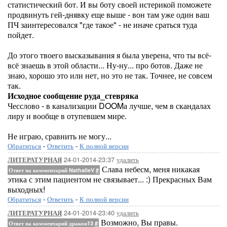
статистический бот. И вы боту своей истерикой поможете
продвинуть гей-днявку еще выше - вон там уже один ваш
ПЧ заинтересовался "где такое" - не иначе сраться туда
пойдет.
До этого твоего высказывания я была уверена, что ты всё-
всё знаешь в этой области... Ну-ну... про ботов. Даже не
знаю, хорошо это или нет, но это не так. Точнее, не совсем
так.
Исходное сообщение руда_стевряка
Чесслово - в канализации DOOMа лучше, чем в скандалах
лиру и вообще в отупевшем мире.
Не играю, сравнить не могу...
Обратиться
-
Ответить
-
К полной версии
24-01-2014-23:37
удалить
ЛИТЕРАТУРНАЯ
Слава небесм, меня никакая
Ответ на комментарий NathalieV
#
этика с этим пациентом не связывает... :) Прекрасных Вам
выходных!
Обратиться
-
Ответить
-
К полной версии
24-01-2014-23:40
удалить
ЛИТЕРАТУРНАЯ
Возможно, Вы правы.
Ответ на комментарий дракон13
#