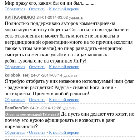
Мир праху его, каким бы он ни был...........
Обратиться
-
Ответить
-
К полной версии
24-01-2014-03:02
удалить
KVITKA-INDIGO
Полностью поддерживаю авторов комментариев-за
моральную чистоту общества.Согласна,что всегда были и
есть отклонения и может быть многие не виноваты в
нетрадиционной ориентации-много на то причин,екология
также в этом виновата((,но пиар разводить -неприятно
смотреть на женские улыбки на лицах молодых
ребят...увольте,не на страницах ЛиРу!
Обратиться
-
Ответить
-
К полной версии
24-01-2014-08:14
удалить
kolobok_serj
Я требую отобрать у них незаконно используемый ими флаг
- радужной расцветки: Радуга - символ Бога, а они -
антихристы! Причем в любой религии!
Обратиться
-
Ответить
-
К полной версии
24-01-2014-12:26
удалить
RemDomTeh
Да пусть они делают что хотят, но
Ответ на комментарий Tata-aaa
#
почему это нужно афишировать и возводить в ранг
нормальности?
Обратиться
-
Ответить
-
К полной версии