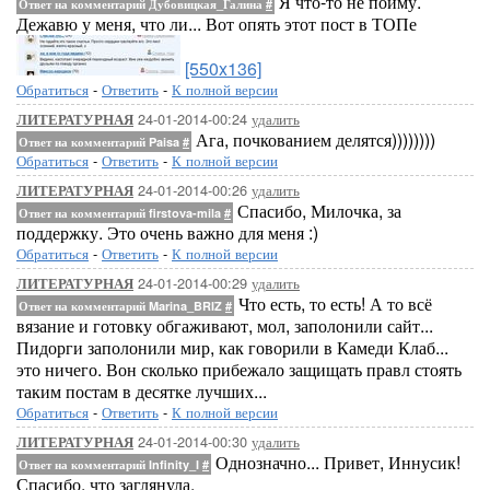
Я что-то не пойму.
Ответ на комментарий Дубовицкая_Галина
#
Дежавю у меня, что ли... Вот опять этот пост в ТОПе
[550x136]
Обратиться
-
Ответить
-
К полной версии
24-01-2014-00:24
удалить
ЛИТЕРАТУРНАЯ
Ага, почкованием делятся))))))))
Ответ на комментарий Paisa
#
Обратиться
-
Ответить
-
К полной версии
24-01-2014-00:26
удалить
ЛИТЕРАТУРНАЯ
Спасибо, Милочка, за
Ответ на комментарий firstova-mila
#
поддержку. Это очень важно для меня :)
Обратиться
-
Ответить
-
К полной версии
24-01-2014-00:29
удалить
ЛИТЕРАТУРНАЯ
Что есть, то есть! А то всё
Ответ на комментарий Marina_BRIZ
#
вязание и готовку обгаживают, мол, заполонили сайт...
Пидорги заполонили мир, как говорили в Камеди Клаб...
это ничего. Вон сколько прибежало защищать правл стоять
таким постам в десятке лучших...
Обратиться
-
Ответить
-
К полной версии
24-01-2014-00:30
удалить
ЛИТЕРАТУРНАЯ
Однозначно... Привет, Иннусик!
Ответ на комментарий Infinity_I
#
Спасибо, что заглянула.