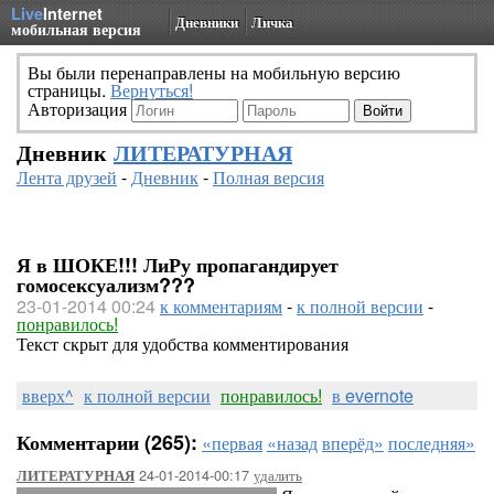
Live
Internet
Дневники
Личка
мобильная версия
Вы были перенаправлены на мобильную версию
страницы.
Вернуться!
Авторизация
Дневник
ЛИТЕРАТУРНАЯ
Лента друзей
-
Дневник
-
Полная версия
Я в ШОКЕ!!! ЛиРу пропагандирует
гомосексуализм???
23-01-2014 00:24
к комментариям
-
к полной версии
-
понравилось!
Текст скрыт для удобства комментирования
вверх^
к полной версии
понравилось!
в evernote
Комментарии (265):
«первая
«назад
вперёд»
последняя»
24-01-2014-00:17
удалить
ЛИТЕРАТУРНАЯ