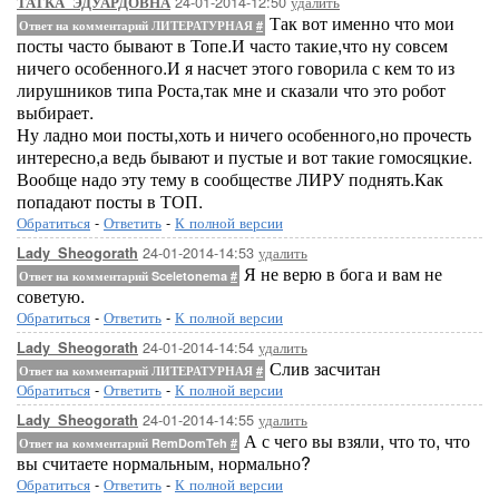
24-01-2014-12:50
удалить
ТАТКА_ЭДУАРДОВНА
Так вот именно что мои
Ответ на комментарий ЛИТЕРАТУРНАЯ
#
посты часто бывают в Топе.И часто такие,что ну совсем
ничего особенного.И я насчет этого говорила с кем то из
лирушников типа Роста,так мне и сказали что это робот
выбирает.
Ну ладно мои посты,хоть и ничего особенного,но прочесть
интересно,а ведь бывают и пустые и вот такие гомосяцкие.
Вообще надо эту тему в сообществе ЛИРУ поднять.Как
попадают посты в ТОП.
Обратиться
-
Ответить
-
К полной версии
24-01-2014-14:53
удалить
Lady_Sheogorath
Я не верю в бога и вам не
Ответ на комментарий Sceletonema
#
советую.
Обратиться
-
Ответить
-
К полной версии
24-01-2014-14:54
удалить
Lady_Sheogorath
Слив засчитан
Ответ на комментарий ЛИТЕРАТУРНАЯ
#
Обратиться
-
Ответить
-
К полной версии
24-01-2014-14:55
удалить
Lady_Sheogorath
А с чего вы взяли, что то, что
Ответ на комментарий RemDomTeh
#
вы считаете нормальным, нормально?
Обратиться
-
Ответить
-
К полной версии