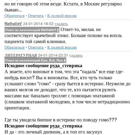
но не говорю об этом везде. Кстати, в Москве регулярно
бываю...
Обратиться
-
Ответить
-
К полной версии
24-01-2014-18:02
удалить
NathalieV
Ответ-то, милая. не
Ответ на комментарий NathalieV
#
соответствует врачебной этике. Больше похоже на вопль
пациента той самой клиники.
Обратиться
-
Ответить
-
К полной версии
24-01-2014-23:31
удалить
ЛИТЕРАТУРНАЯ
Ответ на комментарий Цзю_Вэй_Мао
#
Исходное сообщение руда_стевряка
А знаете, кто виноват в том, что эта "падаль" все еще где-
нибудь висит? Вы и виноваты. Все, кто чуть только
услышит слово "гомо" - сразу бьется в истерике. Неужели до
ваших мозгов не доходит, что те, кто пытается рулить
массами вас банально троллят с помощью эпатажной
(слишком эпатажной молодежи, в том числе нетрадиционно
ориентации.
Где ты увидела биение в истерике по поводу гомо???
Исходное сообщение руда_стевряка
И да - это личный дневник, а в топ его засунул