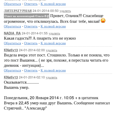
Обратиться
-
Ответить
-
К полной версии
24-01-2014-00:50
удалить
ЛИТЕРАТУРНАЯ
Привет, Ольчик!!! Спасибище
Ответ на комментарий Ольга-В
#
огроменное, что откликнулась. Всех благ тебе, милая!
Обратиться
-
Ответить
-
К полной версии
24-01-2014-01:55
удалить
NADIA_RA
Какая гадость!!! А пиарить это не нужно
Обратиться
-
Ответить
-
К полной версии
24-01-2014-02:00
удалить
KNatIv13
Видела вчера этот пост. Стошнило. Только я не поняла, что
это пост Вышеня... ( не зря, похоже, я перестала читать его
дневник - интуиция)...
Обратиться
-
Ответить
-
К полной версии
24-01-2014-02:10
удалить
KNatIv13
Оказывается............
Вышень умер.
Понедельник, 20 Января 2014 г. 10:05 + в цитатник
Вчера в 22,45 умер наш друг Вышень. Сообщение написал
Стряпчий.. "Александр"