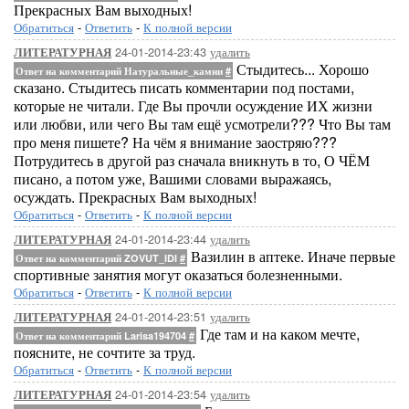
Прекрасных Вам выходных!
Обратиться
-
Ответить
-
К полной версии
24-01-2014-23:43
удалить
ЛИТЕРАТУРНАЯ
Стыдитесь... Хорошо
Ответ на комментарий Натуральные_камни
#
сказано. Стыдитесь писать комментарии под постами,
которые не читали. Где Вы прочли осуждение ИХ жизни
или любви, или чего Вы там ещё усмотрели??? Что Вы там
про меня пишете? На чём я внимание заостряю???
Потрудитесь в другой раз сначала вникнуть в то, О ЧЁМ
писано, а потом уже, Вашими словами выражаясь,
осуждать. Прекрасных Вам выходных!
Обратиться
-
Ответить
-
К полной версии
24-01-2014-23:44
удалить
ЛИТЕРАТУРНАЯ
Вазилин в аптеке. Иначе первые
Ответ на комментарий ZOVUT_IDI
#
спортивные занятия могут оказаться болезненными.
Обратиться
-
Ответить
-
К полной версии
24-01-2014-23:51
удалить
ЛИТЕРАТУРНАЯ
Где там и на каком мечте,
Ответ на комментарий Larisa194704
#
поясните, не сочтите за труд.
Обратиться
-
Ответить
-
К полной версии
24-01-2014-23:54
удалить
ЛИТЕРАТУРНАЯ