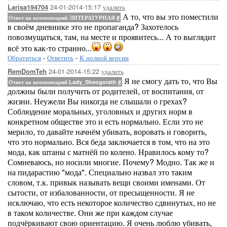
24-01-2014-15:17
удалить
Larisa194704
А то, что вы это поместили
Ответ на комментарий ЛИТЕРАТУРНАЯ
#
в своём дневнике это не пропаганда? Захотелось
повозмущаться, там, на месте и проявитесь... А то выглядит
всё это как-то странно...
Обратиться
-
Ответить
-
К полной версии
24-01-2014-15:22
удалить
RemDomTeh
Я не смогу дать то, что Вы
Ответ на комментарий Lady_Sheogorath
#
должны были получить от родителей, от воспитания, от
жизни. Неужели Вы никогда не слышали о грехах?
Соблюдение моральных, уголовных и других норм в
конкретном обществе это и есть нормально. Если это не
мерило, то давайте начнём убивать, воровать и говорить,
что это нормально. Вся беда заключается в том, что на это
мода, как штаны с матнёй по колено. Нравилось кому то?
Сомневаюсь, но носили многие. Почему? Модно. Так же и
на пидарастию "мода". Специально назвал это таким
словом, т.к. привык называть вещи своими именами. От
сытости, от избалованности, от пресыщенности. Я не
исключаю, что есть некоторое количество сдвинутых, но не
в таком количестве. Они же при каждом случае
подчёркивают свою ориентацию. Я очень люблю убивать,