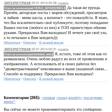
25-01-2014-00:28
удалить
ЛИТЕРАТУРНАЯ
Да такая же ерунда.
Ответ на комментарий ТАТКА_ЭДУАРДОВНА
#
Причём, авторские посты с морем обсуждений, просмотров
и лайков - мимо кассы, а копипаст - это пожалуйста. Я знаю,
что Вы исключительно своё публикуете, поэтому попадание
Ваших постов (любого из них) в ТОП приветствую обеими
руками. Прекрасных Вам выходных! И лечите уже своё ухо,
а то печально к Вам заходить)))
Обратиться
-
Ответить
-
К полной версии
25-01-2014-00:31
удалить
ЛИТЕРАТУРНАЯ
Я, кстати, тоже об этом как-то
Ответ на комментарий kolobok_serj
#
размышляла. Очень люблю радугу во всех её проявлениях и
изображениях. А использовать её в своих работах без
"двоякотрактования" невозможно в выше указанной связи...
Спасибо за поддержку. Прекрасных Вам выходных!
Обратиться
-
Ответить
-
К полной версии
Комментарии (265):
«первая
«назад
вперёд»
последняя»
вверх^
Вы сейчас не можете прокомментировать это сообщение.