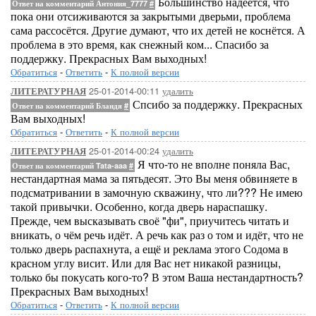
Большинство надеется, что
Ответ на комментарий Антония_7777
#
пока они отсиживаются за закрытыми дверьми, проблема
сама рассосётся. Другие думают, что их детей не коснётся. А
проблема в это время, как снежный ком... Спасибо за
поддержку. Прекрасных Вам выходных!
Обратиться
-
Ответить
-
К полной версии
25-01-2014-00:11
удалить
ЛИТЕРАТУРНАЯ
Спсибо за поддержку. Прекрасных
Ответ на комментарий Бландя
#
Вам выходных!
Обратиться
-
Ответить
-
К полной версии
25-01-2014-00:24
удалить
ЛИТЕРАТУРНАЯ
Я что-то не вполне поняла Вас,
Ответ на комментарий Tata-aaa
#
нестандартная мама за пятьдесят. Это Вы меня обвиняете в
подсматривании в замочную скважину, что ли??? Не имею
такой привычки. Особенно, когда дверь нараспашку.
Прежде, чем высказывать своё "фи", приучитесь читать и
вникать, о чём речь идёт. А речь как раз о том и идёт, что не
только дверь распахнута, а ещё и реклама этого Содома в
красном углу висит. Или для Вас нет никакой разницы,
только бы покусать кого-то? В этом Ваша нестандартность?
Прекрасных Вам выходных!
Обратиться
-
Ответить
-
К полной версии