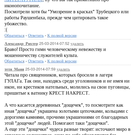
иконопочитание.
Посмотрели хотя бы "Умозрение в красках" Трубецкого или
работы Раушенбаха, прежде чем цитировать такое
убожество.
:(
Обратиться
-
Ответить
-
К полной версии
25-03-2014-07:52
удалить
Александр_Рихтер
Браво! Просто гимн человеческому невежеству и
мошенничеству служителей культа.
Обратиться
-
Ответить
-
К полной версии
25-03-2014-07:59
удалить
тетя_Маня
Читала про священников, которых бросили в лагеря
ГУЛАГа. Так они, находясь среди уголовников и не имея ни
икон, ни крестиков нательных, молились на свои пуговицы,
пришитые к ватнику КРЕСТ НАКРЕСТ.
А что касается деревянных "дощечек", то посмотрите как
иная "дощечка" украшена золотыми цепочками, кольцами с
дорогими камнями, прочими украшениями от благодарных
этой "дощечке" людей. Помогают таки "дощечки".
А еще эти "дощечки" чудеса разные творят: источают миро в
огромных количествах, сами по себе обновляются без