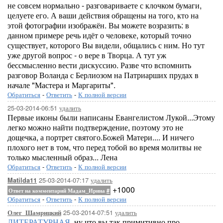
не совсем нормально - разговариваете с клочком бумаги,
целуете его. А ваши действия обращены на того, кто на
этой фотографии изображён. Вы можете возразить: в
данном примере речь идёт о человеке, который точно
существует, которого Вы видели, общались с ним. Но тут
уже другой вопрос - о вере в Творца. А тут уж
бессмысленно вести дискуссию. Разве что вспомнить
разговор Воланда с Берлиозом на Патриарших прудах в
начале "Мастера и Маргариты".
Обратиться
-
Ответить
-
К полной версии
25-03-2014-06:51
удалить
Первые иконы были написаны Евангелистом Лукой...Этому
легко можно найти подтверждение, поэтому это не
дощечка, а портрет святого.Божей Матери.... И ничего
плохого нет в том, что перед тобой во время молитвы не
только мысленный образ... Лена
Обратиться
-
Ответить
-
К полной версии
25-03-2014-07:17
удалить
Matilda11
+1000
Ответ на комментарий Мадам_Ирина
#
Обратиться
-
Ответить
-
К полной версии
25-03-2014-07:51
удалить
Олег_Шамрицкий
ЛИТЕРАТУРНАЯ
, ну что вы так примитивно про