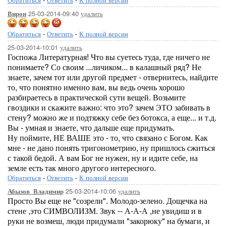
25-03-2014-09:40
удалить
Вирон
Обратиться
-
Ответить
-
К полной версии
25-03-2014-10:01
удалить
Госпожа Литературная! Что вы суетесь туда, где ничего не
понимаете? Со своим ...личиком... в калашный ряд? Не
знаете, зачем тот или другой предмет - отвернитесь, найдите
то, что понятно именно вам, вы ведь очень хорошо
разбираетесь в практической сути вещей. Возьмите
гвоздики и скажите важно: что это? зачем ЭТО забивать в
стену? можно же и подтяжку себе без ботокса, а еще... и т.д.
Вы - умная и знаете, что дальше еще придумать.
Ну поймите, НЕ ВАШЕ это - то, что связано с Богом. Как
мне - не дано понять тригонометрию, ну пришлось сжиться
с такой бедой. А вам Бог не нужен, ну и идите себе, на
земле есть так много другого интересного.
Обратиться
-
Ответить
-
К полной версии
25-03-2014-10:06
удалить
Абызов_Владимир
Просто Вы еще не "созрели". Молодо-зелено. Дощечка на
стене ,это СИМВОЛИЗМ. Звук -- А-А-А ,не увидиш и в
руки не возмеш, люди придумали "закорюку" на бумаги, и