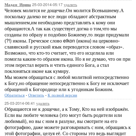
25-03-2014-05:17
удалить
Мадам_Ирина
Человек молится не дощечке.Он молится Всевышнему.А
поскольку далеко не все люди обладают абстрактным
мышлением,им необходимо представлять к кому они
обращаются.А так как существует догма о том,что мы
созданы по образу и подобию Божиему,то люди придумали
(?!) иконы. Греческое слово eikon (икона) на церковно-
славянский и русский язык переводится словом «образ».
Возможно, что кто-то считает, что его исцелила или
помогла каким-то образом икона. Но я не думаю, что он при
этом перестал верить и чтить единого Бога, а стал
поклоняться иконе как кумиру.
Мы можем обращаться с любой молитвой непосредственно
к Богу,но обращение непосредственно к Богу не исключает
обращений к Богородице или к угодникам Божиим.
Обратиться
-
Ответить
-
К полной версии
25-03-2014-06:41
удалить
Обращаются не к дощечке, а к Тому, Кто на ней изображён.
Если вы любите человека (это могут быть родители или
любимый), но вы с ним в разлуке, вы смотрите на его
фотографию, даже можете разговаривать с ним, обращаясь к
этой фотографии, целуя её. Со стороны это ведь выглядит