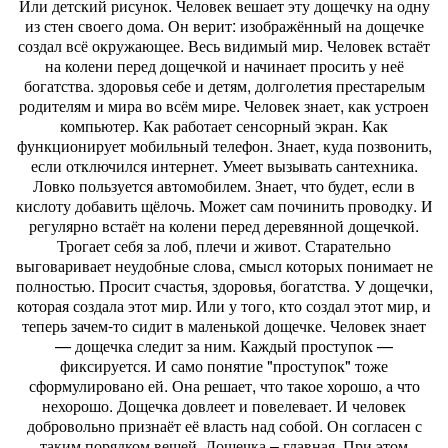
Или детский рисунок. Человек вешает эту дощечку на одну
из стен своего дома. Он верит: изображённый на дощечке
создал всё окружающее. Весь видимый мир. Человек встаёт
на колени перед дощечкой и начинает просить у неё
богатства. здоровья себе и детям, долголетия престарелым
родителям и мира во всём мире. Человек знает, как устроен
компьютер. Как работает сенсорный экран. Как
функционирует мобильный телефон. Знает, куда позвонить,
если отключился интернет. Умеет вызывать сантехника.
Ловко пользуется автомобилем. Знает, что будет, если в
кислоту добавить щёлочь. Может сам починить проводку. И
регулярно встаёт на колени перед деревянной дощечкой.
Трогает себя за лоб, плечи и живот. Старательно
выговаривает неудобные слова, смысл которых понимает не
полностью. Просит счастья, здоровья, богатства. У дощечки,
которая создала этот мир. Или у того, кто создал этот мир, и
теперь зачем-то сидит в маленькой дощечке. Человек знает
— дощечка следит за ним. Каждый проступок —
фиксируется. И само понятие "проступок" тоже
сформулировано ей. Она решает, что такое хорошо, а что
нехорошо. Дощечка довлеет и повелевает. И человек
добровольно признаёт её власть над собой. Он согласен с
таким порядком вещей. Дощечка – главная. При этом