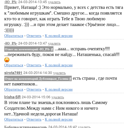
24-03-2014-13:45
удалить
-Ю_РА-
Привет, Натаща! :) Это нормально, у всех с детства есть тяга
к "любимым игрушкам". Смешно другое... когда появляется
кто-то и говорит, как играть Тебе в Твою любимую
игрушку. :))) ...и при этом делает тааакое сУрьёзное лицо...
:))))))
Обратиться
-
Ответить
-
К полной версии
24-03-2014-13:47
удалить
-Ю_РА-
...аааа... исправь очепятку!!!!
Ответ на комментарий -Ю_РА-
#
...переживать буду, покоя не найду... Наташенька, спасай!!!
Обратиться
-
Ответить
-
К полной версии
24-03-2014-14:30
удалить
sirota7491
есть страна , где почти
Ответ на комментарий Дубовицкая_Галина
#
нет памятников..
Обратиться
-
Ответить
-
К полной версии
24-03-2014-15:06
удалить
Irisha-SR
В этом плане ты знаешь,я поклоняюсь лишь Самому
Создателю.Между нами с Ним никого и ничего
нет..Удачной недели,дорогая Наташа!
Обратиться
-
Ответить
-
К полной версии
24-03-2014-16:42
удалить
Бабочкалетящаянаогонь