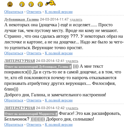
Обратиться
-
Ответить
-
К полной версии
24-03-2014-11:47
удалить
Дубовицкая_Галина
А некоторых она (дощечка ) ещё и исцеляет...... Просто
лучше так, чем пустому месту. Вроде ни кому не мешают.
Странно , что она сдалась автору ???. У некоторых образ на
листочке и картоне, а не на дощечке... Надо же было за чего-
то уцепиться. Верующие точно простят.
Обратиться
-
Ответить
-
К полной версии
24-03-2014-12:41
удалить
ЛИТЕРАТУРНАЯ
)))) А мне текст
Ответ на комментарий Дубовицкая_Галина
#
понравился))) Да и суть-то не в самой дощечке, а в том, что
те, кто ей поклоняются почему-то напрочь отказываются
признавать атрибутику других верующих.... Философия,
блин)))
Доброго дня, Галина, и замечательного настроения!
Обратиться
-
Ответить
-
К полной версии
24-03-2014-12:42
удалить
ЛИТЕРАТУРНАЯ
Фигасе! Это как расшифровать,
Ответ на комментарий Марриэтта
#
Белльчонок? )))))))))) Доброго дня, солнышко!
Обратиться
-
Ответить
-
К полной версии