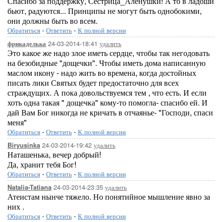
Спасибо за поддержку, Сестрица_Аленушки! А то в ладоши
бьют, радуются... Принципы не могут быть однобокими,
они должны быть во всем.
Обратиться
-
Ответить
-
К полной версии
24-03-2014-18:41
удалить
фрикаделька
Это какое же надо злое иметь сердце, чтобы так негодовать
на безобидные "дощечки". Чтобы иметь дома написанную
маслом икону - надо жить во времена, когда достойных
писать лики Святых будет предостаточно для всех
страждущих. А пока довольствуемся тем , что есть. И если
хоть одна такая " дощечка" кому-то помогла- спасибо ей. И
дай Вам Бог никогда не кричать в отчаянье- "Господи, спаси
меня"
Обратиться
-
Ответить
-
К полной версии
24-03-2014-19:42
удалить
Biryusinka
Наташенька, вечер добрый!
Да, хранит тебя Бог!
Обратиться
-
Ответить
-
К полной версии
24-03-2014-23:35
удалить
Natalia-Tatiana
Атеистам нынче тяжело. Но понятийное мышление явно за
них .
Обратиться
-
Ответить
-
К полной версии