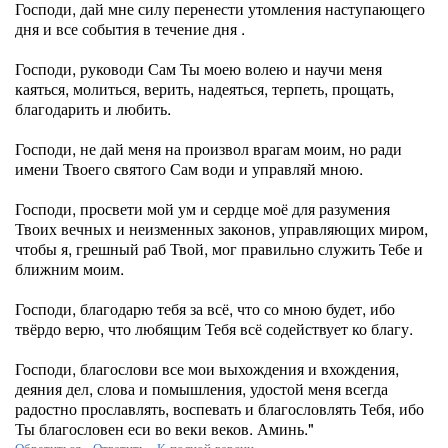
Господи, дай мне силу перенести утомления наступающего
дня и все события в течение дня .
Господи, руководи Сам Ты моею волею и научи меня
каяться, молиться, верить, надеяться, терпеть, прощать,
благодарить и любить.
Господи, не дай меня на произвол врагам моим, но ради
имени Твоего святого Сам води и управляй мною.
Господи, просвети мой ум и сердце моё для разумения
Твоих вечных и неизменных законов, управляющих миром,
чтобы я, грешный раб Твой, мог правильно служить Тебе и
ближним моим.
Господи, благодарю тебя за всё, что со мною будет, ибо
твёрдо верю, что любящим Тебя всё содействует ко благу.
Господи, благослови все мои выхождения и вхождения,
деяния дел, слова и помышления, удостой меня всегда
радостно прославлять, воспевать и благословлять Тебя, ибо
Ты благословен еси во веки веков. Аминь."
Обратиться
-
Ответить
-
К полной версии