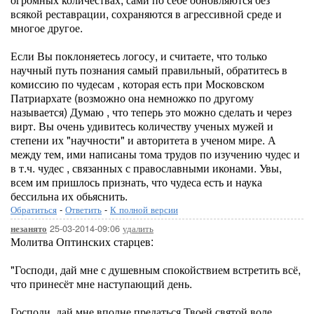
всякой реставрации, сохраняются в агрессивной среде и
многое другое.
Если Вы поклоняетесь логосу, и считаете, что только
научный путь познания самый правильный, обратитесь в
комиссию по чудесам , которая есть при Московском
Патриархате (возможно она немножко по другому
называется) Думаю , что теперь это можно сделать и через
вирт. Вы очень удивитесь количеству ученых мужей и
степени их "научности" и авторитета в ученом мире. А
между тем, ими написаны тома трудов по изучению чудес и
в т.ч. чудес , связанных с православными иконами. Увы,
всем им пришлось признать, что чудеса есть и наука
бессильна их обьяснить.
Обратиться
-
Ответить
-
К полной версии
25-03-2014-09:06
удалить
незанято
Молитва Оптинских старцев:
"Господи, дай мне с душевным спокойствием встретить всё,
что принесёт мне наступающий день.
Господи, дай мне вполне предаться Твоей святой воле.