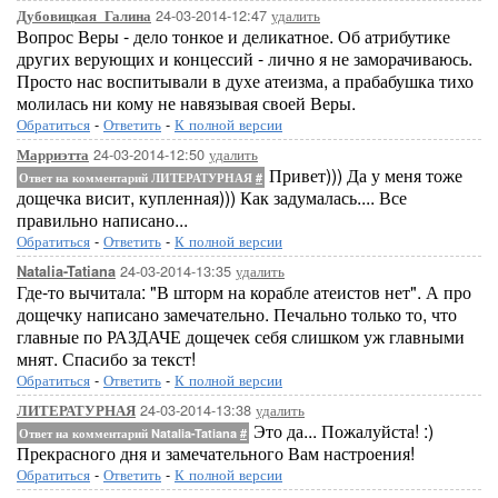
24-03-2014-12:47
удалить
Дубовицкая_Галина
Вопрос Веры - дело тонкое и деликатное. Об атрибутике
других верующих и концессий - лично я не заморачиваюсь.
Просто нас воспитывали в духе атеизма, а прабабушка тихо
молилась ни кому не навязывая своей Веры.
Обратиться
-
Ответить
-
К полной версии
24-03-2014-12:50
удалить
Марриэтта
Привет))) Да у меня тоже
Ответ на комментарий ЛИТЕРАТУРНАЯ
#
дощечка висит, купленная))) Как задумалась.... Все
правильно написано...
Обратиться
-
Ответить
-
К полной версии
24-03-2014-13:35
удалить
Natalia-Tatiana
Где-то вычитала: "В шторм на корабле атеистов нет". А про
дощечку написано замечательно. Печально только то, что
главные по РАЗДАЧЕ дощечек себя слишком уж главными
мнят. Спасибо за текст!
Обратиться
-
Ответить
-
К полной версии
24-03-2014-13:38
удалить
ЛИТЕРАТУРНАЯ
Это да... Пожалуйста! :)
Ответ на комментарий Natalia-Tatiana
#
Прекрасного дня и замечательного Вам настроения!
Обратиться
-
Ответить
-
К полной версии