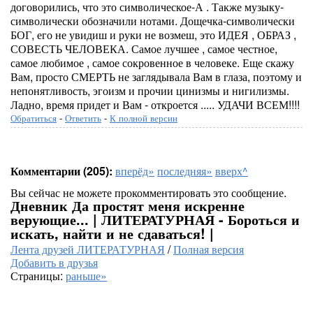
договорились, что это символическое-А . Также музыку-
символически обозначили нотами. Дощечка-символически
БОГ, его не увидиш и руки не возмеш, это ИДЕЯ , ОБРАЗ ,
СОВЕСТЬ ЧЕЛОВЕКА. Самое лучшее , самое честное,
самое любимое , самое сокровенное в человеке. Еще скажу
Вам, просто СМЕРТЬ не заглядывала Вам в глаза, поэтому и
непонятливость, эгоизм и прочии цинизмы и нигилизмы.
Ладно, время придет и Вам - откроется ..... УДАЧИ ВСЕМ!!!!
Обратиться
-
Ответить
-
К полной версии
Комментарии (205):
вперёд»
последняя»
вверх^
Вы сейчас не можете прокомментировать это сообщение.
Дневник Да простят меня искренне
верующие... | ЛИТЕРАТУРНАЯ - Бороться и
искать, найти и не сдаваться! |
Лента друзей ЛИТЕРАТУРНАЯ
/
Полная версия
Добавить в друзья
Страницы:
раньше»