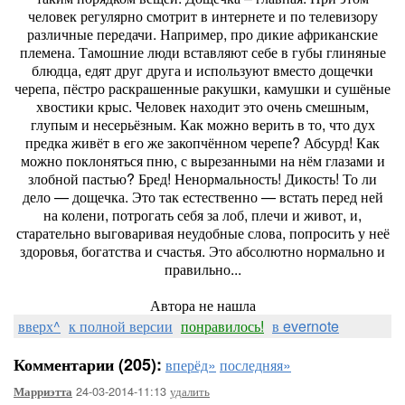
человек регулярно смотрит в интернете и по телевизору
различные передачи. Например, про дикие африканские
племена. Тамошние люди вставляют себе в губы глиняные
блюдца, едят друг друга и используют вместо дощечки
черепа, пёстро раскрашенные ракушки, камушки и сушёные
хвостики крыс. Человек находит это очень смешным,
глупым и несерьёзным. Как можно верить в то, что дух
предка живёт в его же закопчённом черепе? Абсурд! Как
можно поклоняться пню, с вырезанными на нём глазами и
злобной пастью? Бред! Ненормальность! Дикость! То ли
дело — дощечка. Это так естественно — встать перед ней
на колени, потрогать себя за лоб, плечи и живот, и,
старательно выговаривая неудобные слова, попросить у неё
здоровья, богатства и счастья. Это абсолютно нормально и
правильно...
Автора не нашла
вверх^
к полной версии
понравилось!
в evernote
Комментарии (205):
вперёд»
последняя»
24-03-2014-11:13
удалить
Марриэтта