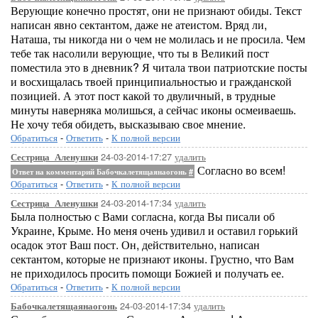
Верующие конечно простят, они не признают обиды. Текст
написан явно сектантом, даже не атеистом. Вряд ли,
Наташа, ты никогда ни о чем не молилась и не просила. Чем
тебе так насолили верующие, что ты в Великий пост
поместила это в дневник? Я читала твои патриотские посты
и восхищалась твоей принципиальностью и гражданской
позицией. А этот пост какой то двуличный, в трудные
минуты наверняка молишься, а сейчас иконы осмеиваешь.
Не хочу тебя обидеть, высказываю свое мнение.
Обратиться
-
Ответить
-
К полной версии
24-03-2014-17:27
удалить
Сестрица_Аленушки
Согласно во всем!
Ответ на комментарий Бабочкалетящаянаогонь
#
Обратиться
-
Ответить
-
К полной версии
24-03-2014-17:34
удалить
Сестрица_Аленушки
Была полностью с Вами согласна, когда Вы писали об
Украине, Крыме. Но меня очень удивил и оставил горький
осадок этот Ваш пост. Он, действительно, написан
сектантом, которые не признают иконы. Грустно, что Вам
не приходилось просить помощи Божией и получать ее.
Обратиться
-
Ответить
-
К полной версии
24-03-2014-17:34
удалить
Бабочкалетящаянаогонь