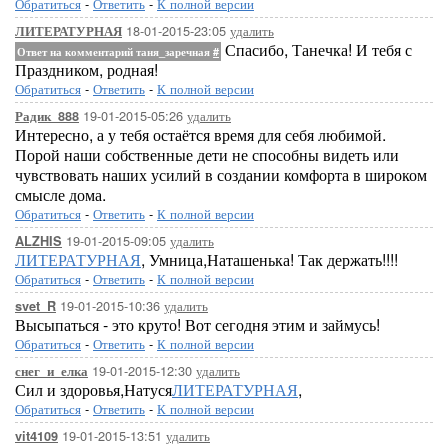
Обратиться
-
Ответить
-
К полной версии
18-01-2015-23:05
удалить
ЛИТЕРАТУРНАЯ
Спасибо, Танечка! И тебя с
Ответ на комментарий таня_заречная
#
Праздником, родная!
Обратиться
-
Ответить
-
К полной версии
19-01-2015-05:26
удалить
Радик_888
Интересно, а у тебя остаётся время для себя любимой.
Порой наши собственные дети не способны видеть или
чувствовать наших усилий в создании комфорта в широком
смысле дома.
Обратиться
-
Ответить
-
К полной версии
19-01-2015-09:05
удалить
ALZHIS
ЛИТЕРАТУРНАЯ
, Умница,Наташенька! Так держать!!!!
Обратиться
-
Ответить
-
К полной версии
19-01-2015-10:36
удалить
svet_R
Высыпаться - это круто! Вот сегодня этим и займусь!
Обратиться
-
Ответить
-
К полной версии
19-01-2015-12:30
удалить
снег_и_елка
Сил и здоровья,Натуся
ЛИТЕРАТУРНАЯ
,
Обратиться
-
Ответить
-
К полной версии
19-01-2015-13:51
удалить
vit4109