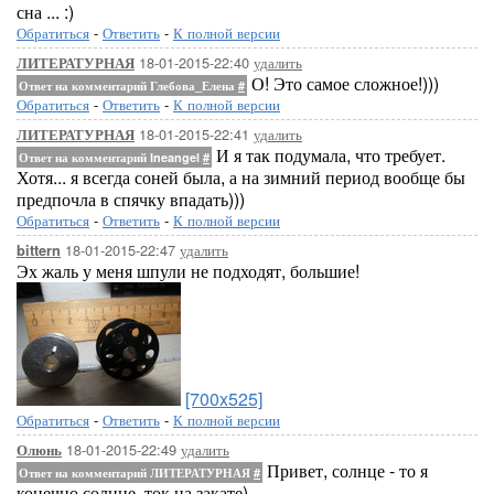
сна ... :)
Обратиться
-
Ответить
-
К полной версии
18-01-2015-22:40
удалить
ЛИТЕРАТУРНАЯ
О! Это самое сложное!)))
Ответ на комментарий Глебова_Елена
#
Обратиться
-
Ответить
-
К полной версии
18-01-2015-22:41
удалить
ЛИТЕРАТУРНАЯ
И я так подумала, что требует.
Ответ на комментарий Ineangel
#
Хотя... я всегда соней была, а на зимний период вообще бы
предпочла в спячку впадать)))
Обратиться
-
Ответить
-
К полной версии
18-01-2015-22:47
удалить
bittern
Эх жаль у меня шпули не подходят, большие!
[700x525]
Обратиться
-
Ответить
-
К полной версии
18-01-2015-22:49
удалить
Олюнь
Привет, солнце - то я
Ответ на комментарий ЛИТЕРАТУРНАЯ
#
конечно солнце, ток на закате)