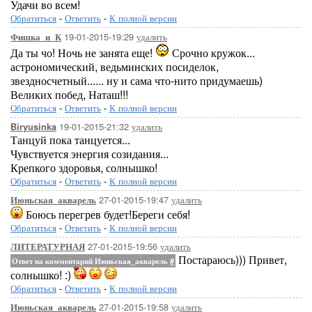
Удачи во всем!
Обратиться
-
Ответить
-
К полной версии
19-01-2015-19:29
удалить
Фишка_и_К
Да ты чо! Ночь не занята еще!
Срочно кружок...
астрономический, ведьминских посиделок,
звездносчетный...... ну и сама что-нито придумаешь)
Великих побед, Наташ!!!
Обратиться
-
Ответить
-
К полной версии
19-01-2015-21:32
удалить
Biryusinka
Танцуй пока танцуется...
Чувствуется энергия созидания...
Крепкого здоровья, солнышко!
Обратиться
-
Ответить
-
К полной версии
27-01-2015-19:47
удалить
Июньская_акварель
Боюсь перегрев будет!Береги себя!
Обратиться
-
Ответить
-
К полной версии
27-01-2015-19:56
удалить
ЛИТЕРАТУРНАЯ
Постараюсь))) Привет,
Ответ на комментарий Июньская_акварель
#
солнышко! :)
Обратиться
-
Ответить
-
К полной версии
27-01-2015-19:58
удалить
Июньская_акварель