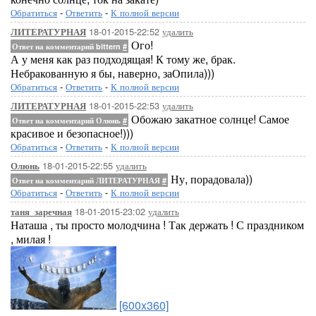
Обратиться
-
Ответить
-
К полной версии
18-01-2015-22:52
удалить
ЛИТЕРАТУРНАЯ
Ого!
Ответ на комментарий bittern
#
А у меня как раз подходящая! К тому же, брак.
Небракованную я бы, наверно, заОпила)))
Обратиться
-
Ответить
-
К полной версии
18-01-2015-22:53
удалить
ЛИТЕРАТУРНАЯ
Обожаю закатное солнце! Самое
Ответ на комментарий Олюнь
#
красивое и безопасное!)))
Обратиться
-
Ответить
-
К полной версии
18-01-2015-22:55
удалить
Олюнь
Ну, порадовала))
Ответ на комментарий ЛИТЕРАТУРНАЯ
#
Обратиться
-
Ответить
-
К полной версии
18-01-2015-23:02
удалить
таня_заречная
Наташа , ты просто молодчина ! Так держать ! С праздником
, милая !
[600x360]