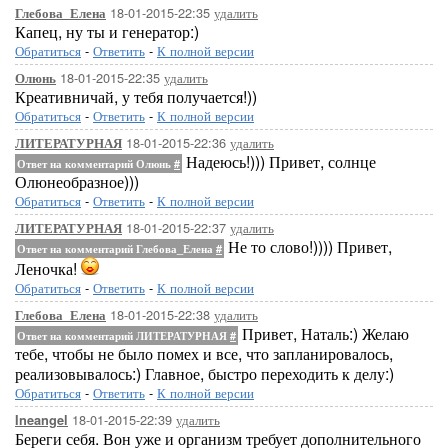
18-01-2015-22:35
удалить
Глебова_Елена
Капец, ну ты и генератор:)
Обратиться
-
Ответить
-
К полной версии
18-01-2015-22:35
удалить
Олюнь
Креативничай, у тебя получается!))
Обратиться
-
Ответить
-
К полной версии
18-01-2015-22:36
удалить
ЛИТЕРАТУРНАЯ
Надеюсь!))) Привет, солнце
Ответ на комментарий Олюнь
#
Олюнеобразное)))
Обратиться
-
Ответить
-
К полной версии
18-01-2015-22:37
удалить
ЛИТЕРАТУРНАЯ
Не то слово!)))) Привет,
Ответ на комментарий Глебова_Елена
#
Леночка!
Обратиться
-
Ответить
-
К полной версии
18-01-2015-22:38
удалить
Глебова_Елена
Привет, Наталь:) Желаю
Ответ на комментарий ЛИТЕРАТУРНАЯ
#
тебе, чтобы не было помех и все, что запланировалось,
реализовывалось:) Главное, быстро переходить к делу:)
Обратиться
-
Ответить
-
К полной версии
18-01-2015-22:39
удалить
Ineangel
Береги себя. Вон уже и организм требует дополнительного