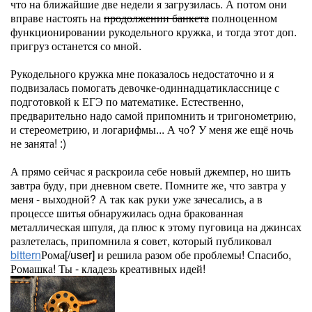
что на ближайшие две недели я загрузилась. А потом они
вправе настоять на
продолжении банкета
полноценном
функционировании рукодельного кружка, и тогда этот доп.
пригруз останется со мной.
Рукодельного кружка мне показалось недостаточно и я
подвизалась помогать девочке-одиннадцатикласснице с
подготовкой к ЕГЭ по математике. Естественно,
предварительно надо самой припомнить и тригонометрию,
и стереометрию, и логарифмы... А чо? У меня же ещё ночь
не занята! :)
А прямо сейчас я раскроила себе новый джемпер, но шить
завтра буду, при дневном свете. Помните же, что завтра у
меня - выходной? А так как руки уже зачесались, а в
процессе шитья обнаружилась одна бракованная
металлическая шпуля, да плюс к этому пуговица на джинсах
разлетелась, припомнила я совет, который публиковал
bittern
Рома[/user] и решила разом обе проблемы! Спасибо,
Ромашка! Ты - кладезь креативных идей!