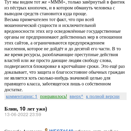
Тут мы видим тот же «МММ», только завёрнутый в фантик
из пёстрых кнопочек, и в котором обмануть человека с
выводом средств становится куда проще.
Весьма примечателен тот факт, что при всей
мошеннической сущности и исключительной
вредоносности этих игр осведомлённые государственные
органы не предпринимают действенных мер в отношении
этих сайтов, а ограничиваются предупреждением
населения, которое не дойдёт и до десятой его части. В то
же время ресурсы, разоблачающие преступные действия
властей или же просто дающие людям свободу слова,
подвергаются блокировке в кротчайшие сроки. Это ещё раз
доказывает, что защита и благосостояние обычных граждан
не является хоть сколько-нибудь значимой целью для
правящего класса, заботящегося лишь о собственном
достатке.
комментарии: 1
понравилось!
вверх^
к полной версии
Блин, 10 лет ужо)
13-06-2022 23:59