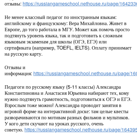
отзывы:
https://russiangameschool.nethouse.ru/page/164233
Не менее классный педагог по иностранным языкам:
английскому и французскому: Вера Михайловна. Живет в
Европе, до того работала в МГУ. Может как помочь просто
подтянуть уровень языка, так и подготовить к сложным
языковым экзаменам для школы (ОГЭ, ЕГЭ) или
сертификата (например, TOEFL, IELTS). Оплату принимает
на русскую карту.
Отзывы и
информация:
https://russiangameschool.nethouse.ru/page/1
Педагоги по русскому языку (5-11 классы) Александра
Константиновна и Анастасия Юрьевна набирают тех, кому
нужно подтянуть грамотность, подготовиться к ОГЭ и ЕГЭ.
Взрослым тоже можно! Александра проводит занятия в
игровой форме на интерактивной доске: там целые квесты
разворачиваются по мотивам разных фильмов и мультиков.
У кого дети скучают на уроках русского, очень
советую.
https://russiangameschool.nethouse.ru/page/16439