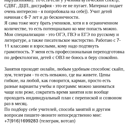
СДВГ, ДЦП, дисграфия - это ее не пугает. Материал подает
очень интересно - я попробовала на себе)). Учит детей
начиная с 6-7 лет и до бесконечности.
Я сама тоже могу брать учеников, хотя и в ограниченном
количестве, то есть потенциально ко мне попасть можно.
Мои специализации - это ОГЭ, ГВЭ и ЕГЭ по русскому и
литературе, а также писательское мастерство. Работаю с 7-
11 классами и взрослыми, кому надо подтянуть
грамотность. У меня есть профессиональная переподготовка
по дефектологии, детей с ОВЗ не боюсь и беру спокойно.
Занятия проходят онлайн, любым удобным способом: скайп,
зум, телеграм - то есть неважно, где вы живете. Цены
гибкие, на любой, как говорится, карман, просто есть
разные варианты учебы и программ: можно заниматься
чаще или реже, сократить время занятия или вообще
проходить индивидуальный план с перепиской и созвоном
раз в месяц.
По подбору себе учителей, способа занятий и другим
вопросам пишите-звоните непосредственно мне:
+7(916)1699283 (телеграм, вотсап)