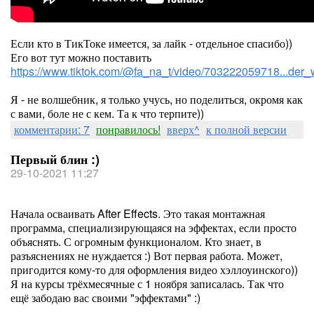
Если кто в ТикТоке имеется, за лайк - отдельное спасибо))
Его вот тут можно поставить
https://www.tiktok.com/@fa_na_t/video/703222059718...d
Я - не волшебник, я только учусь, но поделиться, окромя как
с вами, боле не с кем. Та к что терпите))
комментарии: 7
понравилось!
вверх^
к полной версии
Первый блин :)
29-10-2021 11:27
Начала осваивать After Effects. Это такая монтажная
программа, специализирующаяся на эффектах, если просто
объяснять. С огромным функционалом. Кто знает, в
разъяснениях не нуждается :) Вот первая работа. Может,
пригодится кому-то для оформления видео хэллоуинского))
Я на курсы трёхмесячные с 1 ноября записалась. Так что
ещё забодаю вас своими "эффектами" :)