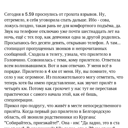
Сегодня в 5.59 проснулись от грохота взрывов. Ну,
отгремело, я себя уговорила спать дальше. Ибо - сова,
ложусь поздно, такая рань не для комфортного подъёма, да.
Звук на телефоне отключаю уже почти шестнадцать лет на
ночь, ещё с тех пор, как девчонки одна за другой родились.
Просыпаюсь без десяти девять, открываю телефон. А там...
стопиццот пропущенных звонков и непрочитанных
сообщений. Сходила в телегу, узнала, что прилетело в
Головчино. Созвонилась с теми, кому прилетело. Ответила
всем волновавшимся. Вот и вам отвечаю. У меня всё в
порядке. Прилетело в 4 км от меня. Ну, вы помните, что
село у нас огромное. Из положительного могу отметить, что
теперь хотя бы имею представление, как звучит прилёт в
четырёх км. Потому как грохочет у нас тут не переставая
практически с самого начала этой, как её бишь,
спецоперации.
Прикол про подругу, что живёт в месте непосредственного
прилёта. Когда первый раз прилетело в Белгородскую
область, ей звонили родственники из Кургана:
"Собирайтесь, приезжайте!". Она - им: "Да ладно, это в ста