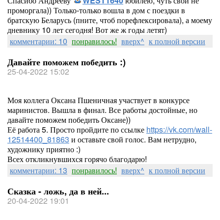
Спасибо Андрееву
WEST1640
юбилею, чуть свой не
проморгала)) Только-только вошла в дом с поездки в
братскую Беларусь (пните, чтоб порефлексировала), а моему
дневнику 10 лет сегодня! Вот же ж годы летят)
комментарии: 10
понравилось!
вверх^
к полной версии
Давайте поможем победить :)
25-04-2022 15:02
Моя коллега Оксана Пшеничная участвует в конкурсе
маринистов. Вышла в финал. Все работы достойные, но
давайте поможем победить Оксане))
Её работа 5. Просто пройдите по ссылке
https://vk.com/wall-
12514400_81863
и оставьте свой голос. Вам нетрудно,
художнику приятно :)
Всех откликнувшихся горячо благодарю!
комментарии: 13
понравилось!
вверх^
к полной версии
Сказка - ложь, да в ней...
20-04-2022 19:01