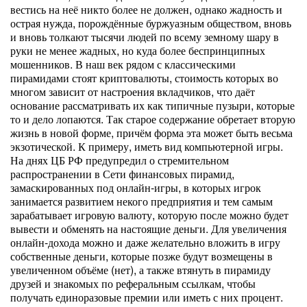
вестись на неё никто более не должен, однако жадность и
острая нужда, порождённые буржуазным обществом, вновь
и вновь толкают тысячи людей по всему земному шару в
руки не менее жадных, но куда более беспринципных
мошенников. В наш век рядом с классическими
пирамидами стоят криптовалюты, стоимость которых во
многом зависит от настроения вкладчиков, что даёт
основание рассматривать их как типичные пузыри, которые
то и дело лопаются. Так старое содержание обретает вторую
жизнь в новой форме, причём форма эта может быть весьма
экзотической. К примеру, иметь вид компьютерной игры.
На днях ЦБ РФ предупредил о стремительном
распространении в Сети финансовых пирамид,
замаскированных под онлайн-игры, в которых игрок
занимается развитием некого предприятия и тем самым
зарабатывает игровую валюту, которую после можно будет
вывести и обменять на настоящие деньги. Для увеличения
онлайн-дохода можно и даже желательно вложить в игру
собственные деньги, которые позже будут возмещены в
увеличенном объёме (нет), а также втянуть в пирамиду
друзей и знакомых по реферальным ссылкам, чтобы
получать единоразовые премии или иметь с них процент.