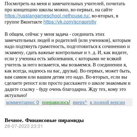
Посмотреть на меня и замечательных учителей, почитать
про концепцию школы можно, во-первых, на сайте
https://russiangameschool.nethouse.ru/
, во-вторых, в
группе Вконтакте
https://vk.com/scnaprotiv
В общем, сейчас у меня задача - соединить этих
замечательных людей и родителей (или учеников), которым
надо подтянуть грамотность, подготовиться к сочинению и
экзамену, сдать важные контрольные и т. д. И, как видите,
если у ученика есть заболевания, с которыми не всякий
учитель за него возьмется, мы возьмемся. В соединении я,
как всегда, надеюсь на вас, друзья). Во-первых, может быть,
вам самим или вашим детям это надо. Во-вторых, если вы
сделаете репост или просто расскажете о школе знакомым и
дадите ссылку - буду очень благодарна. Жду тех, кому это
актуально!
комментарии: 0
понравилось!
вверх^
к полной версии
Вечное. Финансовые пирамиды
28-07-2023 23:31