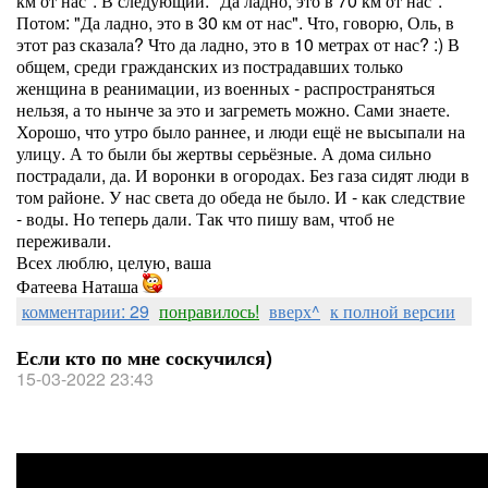
км от нас". В следующий: "Да ладно, это в 70 км от нас".
Потом: "Да ладно, это в 30 км от нас". Что, говорю, Оль, в
этот раз сказала? Что да ладно, это в 10 метрах от нас? :) В
общем, среди гражданских из пострадавших только
женщина в реанимации, из военных - распространяться
нельзя, а то нынче за это и загреметь можно. Сами знаете.
Хорошо, что утро было раннее, и люди ещё не высыпали на
улицу. А то были бы жертвы серьёзные. А дома сильно
пострадали, да. И воронки в огородах. Без газа сидят люди в
том районе. У нас света до обеда не было. И - как следствие
- воды. Но теперь дали. Так что пишу вам, чтоб не
переживали.
Всех люблю, целую, ваша
Фатеева Наташа
комментарии: 29
понравилось!
вверх^
к полной версии
Если кто по мне соскучился)
15-03-2022 23:43