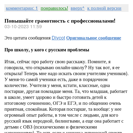
комментарии: 1
понравилось!
вверх^
к полной версии
Повышайте грамотность с профессионалами!
03-10-2023 11:59
Это цитата сообщения
Divcot
Оригинальное сообщение
Про школу, у кого с русским проблемы
Итак, сейчас про работу свою расскажу. Помните, я
говорила, что открываю онлайн-школу? Ну так вот, я ее
открыла! Теперь мне надо искать своим учителям учеников).
У меня-то самой ученики есть, даже в порядочном
количестве. Учителя у меня, кстати, классные, одна
постарше, другая помладше меня. Та, что младшая, работает
в школе, умеет здорово и быстро готовить детей к
итоговому сочинению, ОГЭ и ЕГЭ, и по общению очень
приятная, спокойная. Которая постарше, та вообще: у нее
огромный опыт работы, в том числе с людьми, для кого
русский язык неродной, билингвами, а еще она работает с
детьми с ОВЗ (психическими и физическими
нарушениями). То есть если у ученика аутический спектр,