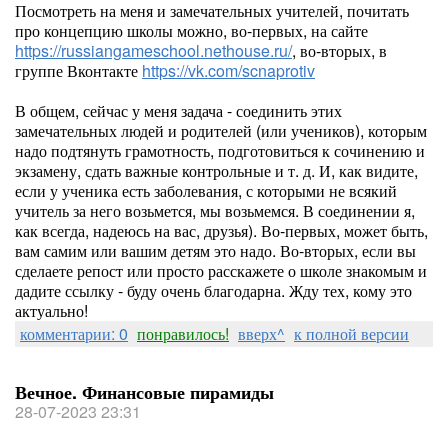
Посмотреть на меня и замечательных учителей, почитать
про концепцию школы можно, во-первых, на сайте
https://russiangameschool.nethouse.ru/
, во-вторых, в
группе Вконтакте
https://vk.com/scnaprotiv
В общем, сейчас у меня задача - соединить этих
замечательных людей и родителей (или учеников), которым
надо подтянуть грамотность, подготовиться к сочинению и
экзамену, сдать важные контрольные и т. д. И, как видите,
если у ученика есть заболевания, с которыми не всякий
учитель за него возьмется, мы возьмемся. В соединении я,
как всегда, надеюсь на вас, друзья). Во-первых, может быть,
вам самим или вашим детям это надо. Во-вторых, если вы
сделаете репост или просто расскажете о школе знакомым и
дадите ссылку - буду очень благодарна. Жду тех, кому это
актуально!
комментарии: 0
понравилось!
вверх^
к полной версии
Вечное. Финансовые пирамиды
28-07-2023 23:31