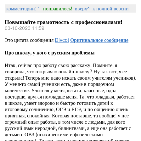
комментарии: 1
понравилось!
вверх^
к полной версии
Повышайте грамотность с профессионалами!
03-10-2023 11:59
Это цитата сообщения
Divcot
Оригинальное сообщение
Про школу, у кого с русским проблемы
Итак, сейчас про работу свою расскажу. Помните, я
говорила, что открываю онлайн-школу? Ну так вот, я ее
открыла! Теперь мне надо искать своим учителям учеников).
У меня-то самой ученики есть, даже в порядочном
количестве. Учителя у меня, кстати, классные, одна
постарше, другая помладше меня. Та, что младшая, работает
в школе, умеет здорово и быстро готовить детей к
итоговому сочинению, ОГЭ и ЕГЭ, и по общению очень
приятная, спокойная. Которая постарше, та вообще: у нее
огромный опыт работы, в том числе с людьми, для кого
русский язык неродной, билингвами, а еще она работает с
детьми с ОВЗ (психическими и физическими
нарушениями). То есть если у ученика аутический спектр,