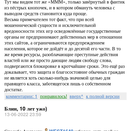
Тут мы видим тот же «МММ», только завёрнутый в фантик
из пёстрых кнопочек, и в котором обмануть человека с
выводом средств становится куда проще.
Весьма примечателен тот факт, что при всей
мошеннической сущности и исключительной
вредоносности этих игр осведомлённые государственные
органы не предпринимают действенных мер в отношении
этих сайтов, а ограничиваются предупреждением
населения, которое не дойдёт и до десятой его части. В то
же время ресурсы, разоблачающие преступные действия
властей или же просто дающие людям свободу слова,
подвергаются блокировке в кротчайшие сроки. Это ещё раз
доказывает, что защита и благосостояние обычных граждан
не является хоть сколько-нибудь значимой целью для
правящего класса, заботящегося лишь о собственном
достатке.
комментарии: 1
понравилось!
вверх^
к полной версии
Блин, 10 лет ужо)
13-06-2022 23:59