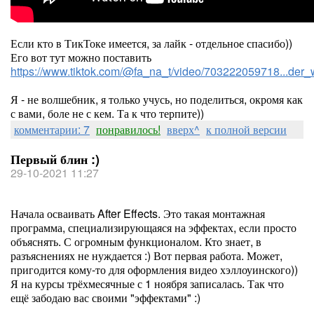
Если кто в ТикТоке имеется, за лайк - отдельное спасибо))
Его вот тут можно поставить
https://www.tiktok.com/@fa_na_t/video/703222059718...d
Я - не волшебник, я только учусь, но поделиться, окромя как
с вами, боле не с кем. Та к что терпите))
комментарии: 7
понравилось!
вверх^
к полной версии
Первый блин :)
29-10-2021 11:27
Начала осваивать After Effects. Это такая монтажная
программа, специализирующаяся на эффектах, если просто
объяснять. С огромным функционалом. Кто знает, в
разъяснениях не нуждается :) Вот первая работа. Может,
пригодится кому-то для оформления видео хэллоуинского))
Я на курсы трёхмесячные с 1 ноября записалась. Так что
ещё забодаю вас своими "эффектами" :)