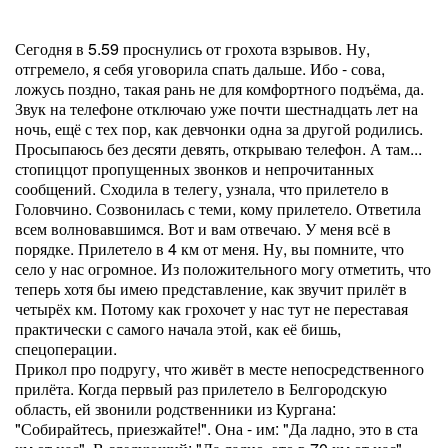
Сегодня в 5.59 проснулись от грохота взрывов. Ну,
отгремело, я себя уговорила спать дальше. Ибо - сова,
ложусь поздно, такая рань не для комфортного подъёма, да.
Звук на телефоне отключаю уже почти шестнадцать лет на
ночь, ещё с тех пор, как девчонки одна за другой родились.
Просыпаюсь без десяти девять, открываю телефон. А там...
стопиццот пропущенных звонков и непрочитанных
сообщений. Сходила в телегу, узнала, что прилетело в
Головчино. Созвонилась с теми, кому прилетело. Ответила
всем волновавшимся. Вот и вам отвечаю. У меня всё в
порядке. Прилетело в 4 км от меня. Ну, вы помните, что
село у нас огромное. Из положительного могу отметить, что
теперь хотя бы имею представление, как звучит прилёт в
четырёх км. Потому как грохочет у нас тут не переставая
практически с самого начала этой, как её бишь,
спецоперации.
Прикол про подругу, что живёт в месте непосредственного
прилёта. Когда первый раз прилетело в Белгородскую
область, ей звонили родственники из Кургана:
"Собирайтесь, приезжайте!". Она - им: "Да ладно, это в ста