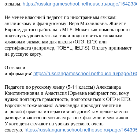
отзывы:
https://russiangameschool.nethouse.ru/page/164233
Не менее классный педагог по иностранным языкам:
английскому и французскому: Вера Михайловна. Живет в
Европе, до того работала в МГУ. Может как помочь просто
подтянуть уровень языка, так и подготовить к сложным
языковым экзаменам для школы (ОГЭ, ЕГЭ) или
сертификата (например, TOEFL, IELTS). Оплату принимает
на русскую карту.
Отзывы и
информация:
https://russiangameschool.nethouse.ru/page/1
Педагоги по русскому языку (5-11 классы) Александра
Константиновна и Анастасия Юрьевна набирают тех, кому
нужно подтянуть грамотность, подготовиться к ОГЭ и ЕГЭ.
Взрослым тоже можно! Александра проводит занятия в
игровой форме на интерактивной доске: там целые квесты
разворачиваются по мотивам разных фильмов и мультиков.
У кого дети скучают на уроках русского, очень
советую.
https://russiangameschool.nethouse.ru/page/16439