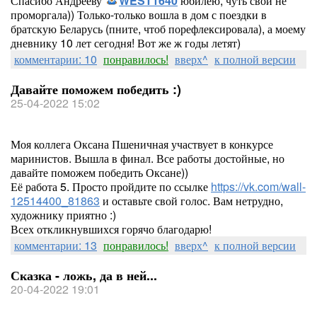
Спасибо Андрееву
WEST1640
юбилею, чуть свой не
проморгала)) Только-только вошла в дом с поездки в
братскую Беларусь (пните, чтоб порефлексировала), а моему
дневнику 10 лет сегодня! Вот же ж годы летят)
комментарии: 10
понравилось!
вверх^
к полной версии
Давайте поможем победить :)
25-04-2022 15:02
Моя коллега Оксана Пшеничная участвует в конкурсе
маринистов. Вышла в финал. Все работы достойные, но
давайте поможем победить Оксане))
Её работа 5. Просто пройдите по ссылке
https://vk.com/wall-
12514400_81863
и оставьте свой голос. Вам нетрудно,
художнику приятно :)
Всех откликнувшихся горячо благодарю!
комментарии: 13
понравилось!
вверх^
к полной версии
Сказка - ложь, да в ней...
20-04-2022 19:01