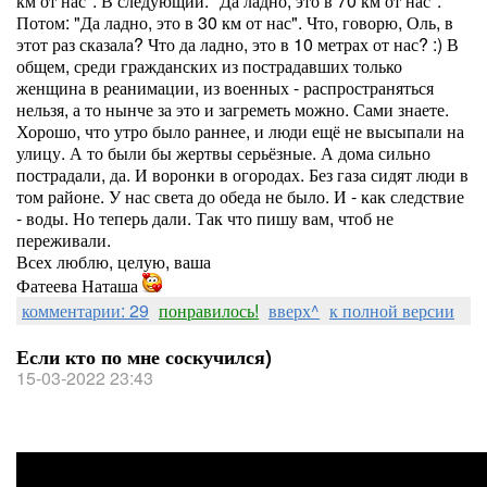
км от нас". В следующий: "Да ладно, это в 70 км от нас".
Потом: "Да ладно, это в 30 км от нас". Что, говорю, Оль, в
этот раз сказала? Что да ладно, это в 10 метрах от нас? :) В
общем, среди гражданских из пострадавших только
женщина в реанимации, из военных - распространяться
нельзя, а то нынче за это и загреметь можно. Сами знаете.
Хорошо, что утро было раннее, и люди ещё не высыпали на
улицу. А то были бы жертвы серьёзные. А дома сильно
пострадали, да. И воронки в огородах. Без газа сидят люди в
том районе. У нас света до обеда не было. И - как следствие
- воды. Но теперь дали. Так что пишу вам, чтоб не
переживали.
Всех люблю, целую, ваша
Фатеева Наташа
комментарии: 29
понравилось!
вверх^
к полной версии
Если кто по мне соскучился)
15-03-2022 23:43