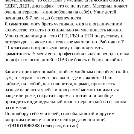
СДВГ, ДЦП, дисграфия - это ее не пугает. Материал подает
очень интересно - я попробовала на себе)). Учит детей
начиная с 6-7 лет и до бесконечности.
Я сама тоже могу брать учеников, хотя и в ограниченном
количестве, то есть потенциально ко мне попасть можно.
Мои специализации - это ОГЭ, ГВЭ и ЕГЭ по русскому и
литературе, а также писательское мастерство. Работаю с 7-
11 классами и взрослыми, кому надо подтянуть
грамотность. У меня есть профессиональная переподготовка
по дефектологии, детей с ОВЗ не боюсь и беру спокойно.
Занятия проходят онлайн, любым удобным способом: скайп,
зум, телеграм - то есть неважно, где вы живете. Цены
гибкие, на любой, как говорится, карман, просто есть
разные варианты учебы и программ: можно заниматься
чаще или реже, сократить время занятия или вообще
проходить индивидуальный план с перепиской и созвоном
раз в месяц.
По подбору себе учителей, способа занятий и другим
вопросам пишите-звоните непосредственно мне:
+7(916)1699283 (телеграм, вотсап)