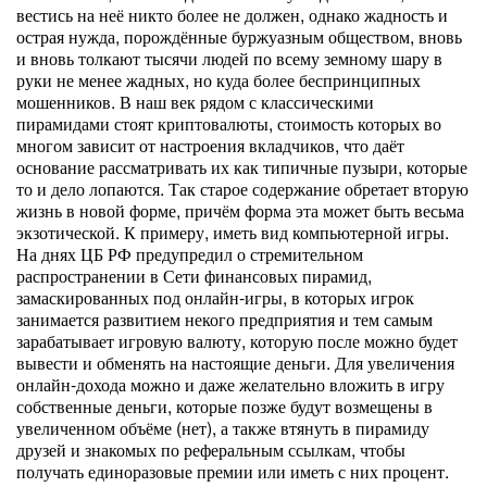
вестись на неё никто более не должен, однако жадность и
острая нужда, порождённые буржуазным обществом, вновь
и вновь толкают тысячи людей по всему земному шару в
руки не менее жадных, но куда более беспринципных
мошенников. В наш век рядом с классическими
пирамидами стоят криптовалюты, стоимость которых во
многом зависит от настроения вкладчиков, что даёт
основание рассматривать их как типичные пузыри, которые
то и дело лопаются. Так старое содержание обретает вторую
жизнь в новой форме, причём форма эта может быть весьма
экзотической. К примеру, иметь вид компьютерной игры.
На днях ЦБ РФ предупредил о стремительном
распространении в Сети финансовых пирамид,
замаскированных под онлайн-игры, в которых игрок
занимается развитием некого предприятия и тем самым
зарабатывает игровую валюту, которую после можно будет
вывести и обменять на настоящие деньги. Для увеличения
онлайн-дохода можно и даже желательно вложить в игру
собственные деньги, которые позже будут возмещены в
увеличенном объёме (нет), а также втянуть в пирамиду
друзей и знакомых по реферальным ссылкам, чтобы
получать единоразовые премии или иметь с них процент.