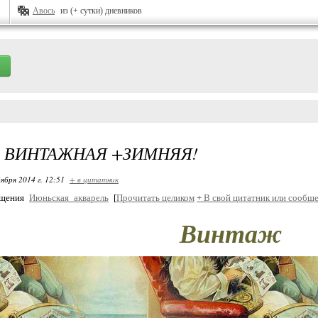
Авось
из (+ сутки) дневников
 ВИНТАЖНАЯ +ЗИМНЯЯ!
ября 2014 г. 12:51
+ в цитатник
бщения
Июньская_акварель
[
Прочитать целиком
+
В свой цитатник или сообще
Винтаж