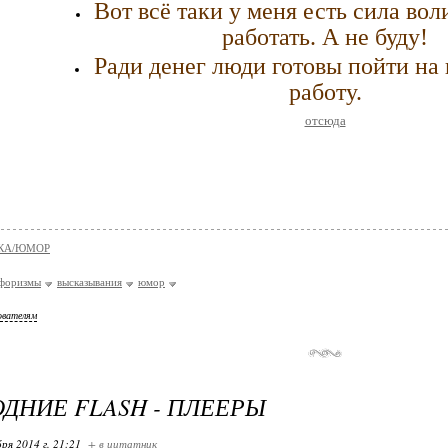
Вот всё таки у меня есть сила воли
работать. А не буду!
Ради денег люди готовы пойти на 
работу.
отсюда
КА/ЮМОР
форизмы
высказывания
юмор
ователям
ДНИЕ FLASH - ПЛЕЕРЫ
ря 2014 г. 21:21
+ в цитатник