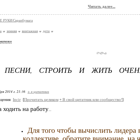
Читать далее...
 РУКИ/Скрaпбумaгa
а
зимняя
винтажная
дети
ователям
 ПЕСНИ, СТРОИТЬ И ЖИТЬ ОЧЕ
ря 2014 г. 21:36
+ в цитатник
бщения
Incir
[
Прочитать целиком
+
В свой цитатник или сообщество!
]
 ходить на работу
...
Для того чтобы вычислить лидера 
коллективе, обратите внимание, на 