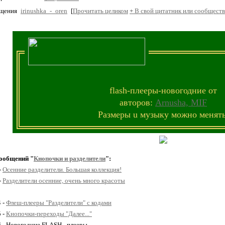
бщения
irinushka_-_oren
[
Прочитать целиком
+
В свой цитатник или сообществ
flash-плееры-новогодние от
авторов:
Arnusha,
MIF
Размеры u музыку можно менять
ообщений "
Кнопочки и рaзделители
":
-
Осенние разделители. Большая коллекция!
-
Разделители осенние, очень много красоты
4 -
Флеш-плееры "Разделители" с кодами
5 -
Кнопочки-переходы "Далее..."
6 - Новогодние FLASH - плееры