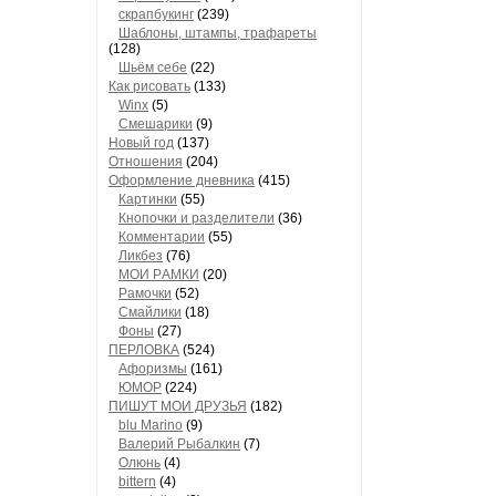
скрапбукинг
(239)
Шaблоны, штaмпы, трaфaреты
(128)
Шьём себе
(22)
Как рисовать
(133)
Winx
(5)
Смешарики
(9)
Новый год
(137)
Отношения
(204)
Оформление дневника
(415)
Кaртинки
(55)
Кнопочки и рaзделители
(36)
Комментaрии
(55)
Ликбез
(76)
МОИ РAМКИ
(20)
Рaмочки
(52)
Смaйлики
(18)
Фоны
(27)
ПЕРЛОВКА
(524)
Aфоризмы
(161)
ЮМОР
(224)
ПИШУТ МОИ ДРУЗЬЯ
(182)
blu Marino
(9)
Валерий Рыбалкин
(7)
Олюнь
(4)
bittern
(4)