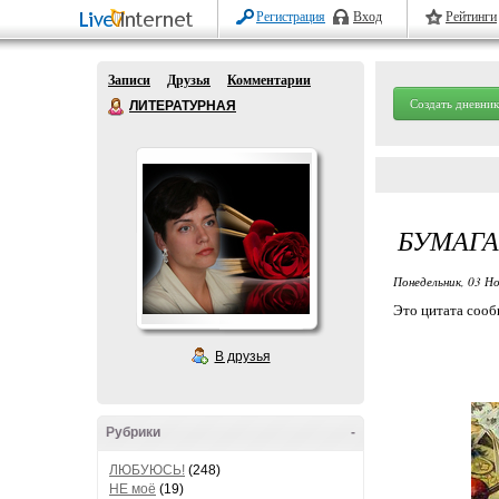
Регистрация
Вход
Рейтинги
Записи
Друзья
Комментарии
Создать дневник
ЛИТЕРАТУРНАЯ
БУМАГА
Понедельник, 03 Но
Это цитата соо
В друзья
Рубрики
-
ЛЮБУЮСЬ!
(248)
НЕ моё
(19)