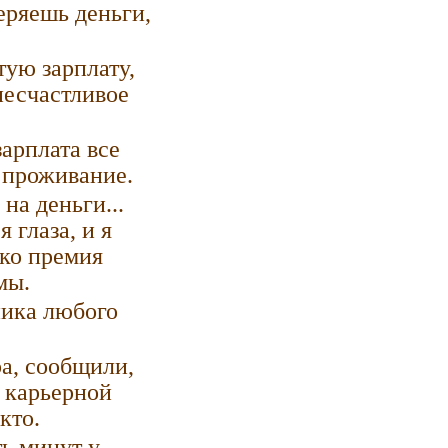
теряешь деньги,
тую зарплату,
несчастливое
зарплата все
 проживание.
на деньги...
 глаза, и я
ько премия
мы.
ника любого
ра, сообщили,
о карьерной
кто.
ть минут у