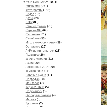
♥ МОИ БЛA-БЛA ♥
(1024)
Жизнизмы
(261)
Фотографии
(158)
Видео
(93)
Даты
(89)
ЛиРу
(83)
Своими руками
(75)
Страна 404
(62)
Секретики
(61)
Семейное
(53)
Мир, в котором я живу
(38)
Остальное
(29)
ЛиРушечкины встечи
(28)
Политика
(26)
🚗 Автоистории
(21)
Акции
(20)
Автопробег 2014
(20)
☺ Лето 2015
(14)
Рабочие будни
(11)
Подводки
(10)
Мой голос
(7)
Керчь 2016 🔅
(5)
Подумалось
(5)
Околорелигиозное
(4)
Масяня
(3)
Здоровье
(2)