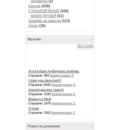
annataliya
(2)
Разное
(338)
СТИХоПЛЕТЕНИЕ
(269)
МОИХ ДРУЗЕЙ
(51)
Хозяйке на заметку
(113)
Чудят
(29)
Музыка
-
Все (148)
Агата Кристи-Вечная любовь
Слушали: 383
Комментарии: 0
I saw you dancing!!!
Слушали: 6342
Комментарии: 0
Аргентинское танго)
Слушали: 1532
Комментарии: 0
Ванесса Мей
Слушали: 1975
Комментарии: 0
Стена
Слушали: 1162
Комментарии: 0
Поиск по дневнику
-