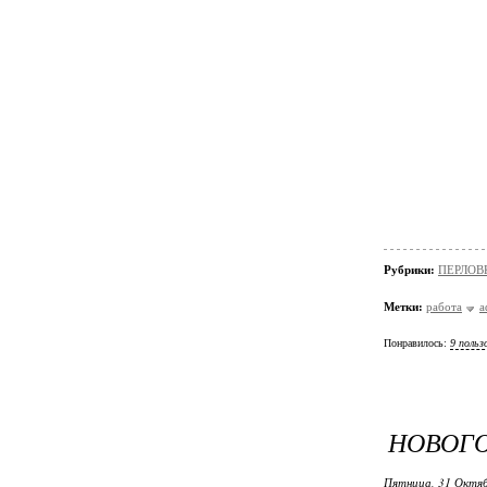
Рубрики:
ПЕРЛОВ
Метки:
работа
а
Понравилось:
9 польз
НОВОГО
Пятница, 31 Октяб