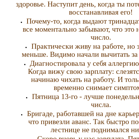
здоровье. Наступит день, когда ты по
восстанавливая его!
Почему-то, когда выдают тринадца
все моментально забывают, что это 
число.
Практически живу на работе, но 
меньше. Видимо начали вычитать за
Диагностировала у себя аллергию 
Когда вижу свою зарплату: слезятся
начинаю чихать на работу. И тол
временно снимает симпто
Пятница 13-го - лучше понедель
числа.
Бригаде, работавшей на дне карье
что привезли аванс. Так быстро п
лестнице не поднимался ни
Скоро вновь у нас зарплата. Пя