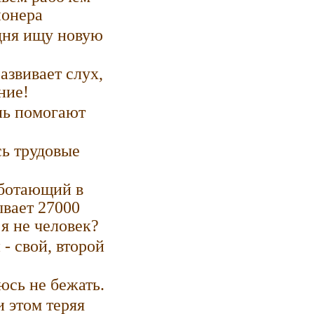
ионера
дня ищу новую
азвивает слух,
ние!
нь помогают
сь трудовые
аботающий в
ывает 27000
 я не человек?
- свой, второй
аюсь не бежать.
и этом теряя