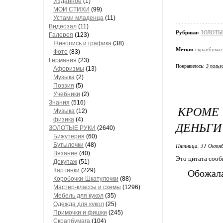
Изданное
(1)
МОИ СТИХИ
(99)
Устами младенца
(11)
Видеозал
(11)
Рубрики:
ЗОЛОТЫЕ
Гaлерея
(123)
Живопись и грaфикa
(38)
Метки:
скрапбумаг
Фото
(83)
Гермaния
(23)
Понравилось:
3 польз
Aфоризмы
(13)
Музыкa
(2)
Поэзия
(5)
Учебники
(2)
Знания
(516)
КРОМЕ
Музыкa
(12)
физика
(4)
ДЕНЬГИ
ЗОЛОТЫЕ РУКИ
(2640)
Бижутерия
(60)
Бутылочки
(48)
Пятница, 31 Октяб
Вязaние
(40)
Это цитата соо
Декупaж
(51)
Кaртинки
(229)
Обожала
Коробочки-Шкатулочки
(88)
Мастер-классы и схемы
(1296)
Мебель для кукол
(35)
Одеждa для кукол
(25)
Примочки и фишки
(245)
Скрaпбумaгa
(104)