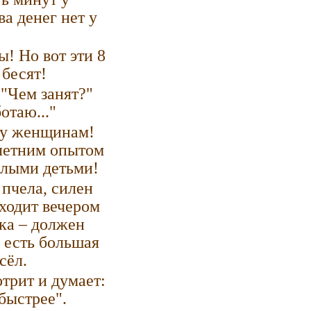
ва денег нет у
! Но вот эти 8
 бесят!
 "Чем занят?"
отаю..."
ту женщинам!
летним опытом
слыми детьми!
 пчела, силен
иходит вечером
ка – должен
 есть большая
сёл.
трит и думает:
быстрее".