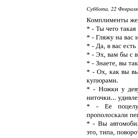
Суббота, 22 Февраля
Комплименты же
* - Ты чего така
* - Гляжу на вас 
* - Да, в вас есть
* - Эх, вам бы с 
* - Знаете, вы та
* - Ох, как вы в
купюрами.
* - Ножки у де
ниточки... удивл
* - Ее поцелу
прополоскали пе
* - Вы автомоби
это, типа, повор