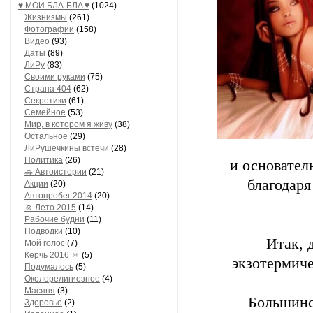
♥ МОИ БЛA-БЛA ♥
(1024)
Жизнизмы
(261)
Фотографии
(158)
Видео
(93)
Даты
(89)
ЛиРу
(83)
Своими руками
(75)
Страна 404
(62)
Секретики
(61)
Семейное
(53)
Мир, в котором я живу
(38)
Остальное
(29)
ЛиРушечкины встечи
(28)
Политика
(26)
и основател
🚗 Автоистории
(21)
благодар
Акции
(20)
Автопробег 2014
(20)
☺ Лето 2015
(14)
Рабочие будни
(11)
Подводки
(10)
Итак, 
Мой голос
(7)
Керчь 2016 🔅
(5)
экзотермиче
Подумалось
(5)
Околорелигиозное
(4)
Масяня
(3)
Большинс
Здоровье
(2)