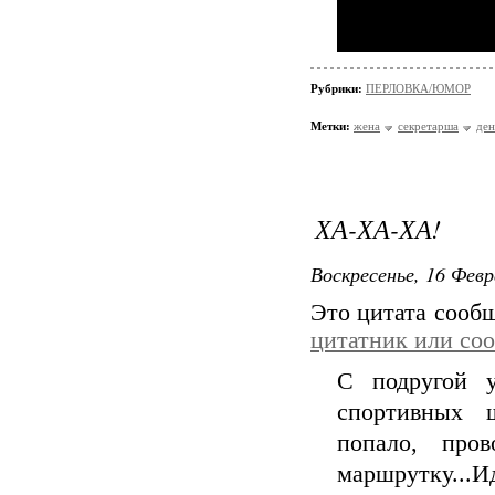
Рубрики:
ПЕРЛОВКА/ЮМОР
Метки:
жена
секретарша
ден
ХА-ХА-ХА!
Воскресенье, 16 Февр
Это цитата сооб
цитатник или со
С подругой у
спортивных ш
попало, пров
маршрутку...Ид