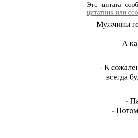
Это цитата со
цитатник или со
Мужчины гов
А ка
- К сожален
всегда бу
- П
- Потом