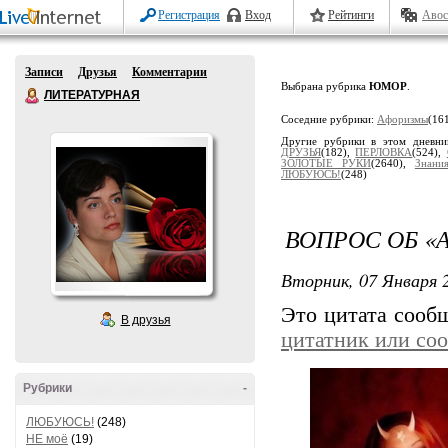
Регистрация
Вход
Рейтинги
Авос
Записи
Друзья
Комментарии
Выбрана рубрика
ЮМОР
.
ЛИТЕРАТУРНАЯ
Соседние рубрики:
Aфоризмы
(16
Другие рубрики в этом дневн
ДРУЗЬЯ
(182),
ПЕРЛОВКА
(524),
ЗОЛОТЫЕ РУКИ
(2640),
Знани
ЛЮБУЮСЬ!
(248)
ВОПРОС ОБ «А
Вторник, 07 Января 2
Это цитата соо
В друзья
цитатник или со
Рубрики
-
ЛЮБУЮСЬ!
(248)
НЕ моё
(19)