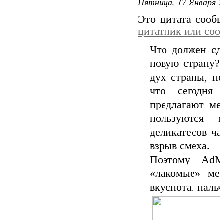
Пятница, 17 Января 
Это цитата соо
цитатник или со
Что должен с
новую страну?
дух страны, н
что сегодня
предлагают ме
пользуются 
деликатесов ч
взрыв смеха.
Поэтому AdM
«лакомые» ме
вкуснота, пал