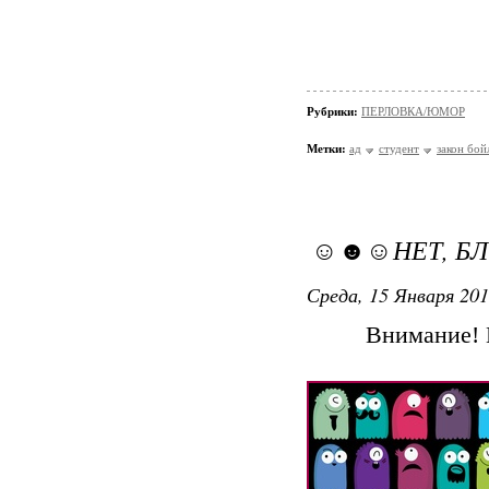
Рубрики:
ПЕРЛОВКА/ЮМОР
Метки:
ад
студент
закон бой
☺☻☺НЕТ, Б
Среда, 15 Января 201
Внимание! 