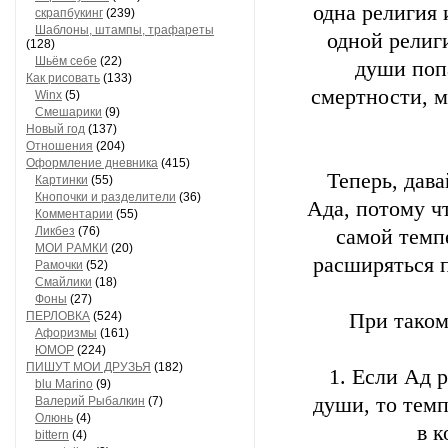
одна религия 
скрапбукинг
(239)
Шaблоны, штaмпы, трaфaреты
одной религ
(128)
Шьём себе
(22)
души поп
Как рисовать
(133)
смертности, м
Winx
(5)
Смешарики
(9)
Новый год
(137)
Отношения
(204)
Оформление дневника
(415)
Теперь, дав
Кaртинки
(55)
Кнопочки и рaзделители
(36)
Ада, потому ч
Комментaрии
(55)
Ликбез
(76)
самой темп
МОИ РAМКИ
(20)
расширяться 
Рaмочки
(52)
Смaйлики
(18)
Фоны
(27)
ПЕРЛОВКА
(524)
При таком
Aфоризмы
(161)
ЮМОР
(224)
ПИШУТ МОИ ДРУЗЬЯ
(182)
1. Если Ад 
blu Marino
(9)
души, то темп
Валерий Рыбалкин
(7)
Олюнь
(4)
в к
bittern
(4)