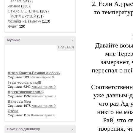
annataliya
(2)
2. Если Ад ра
Разное
(338)
то температур
СТИХоПЛЕТЕНИЕ
(269)
МОИХ ДРУЗЕЙ
(51)
Хозяйке на заметку
(113)
Чудят
(29)
Музыка
-
Давайте возь
Все (148)
мне Терез
замерзнет, 
переспал с не
Агата Кристи-Вечная любовь
Слушали: 383
Комментарии: 0
I saw you dancing!!!
Соответственн
Слушали: 6342
Комментарии: 0
Аргентинское танго)
уже давным-да
Слушали: 1532
Комментарии: 0
Ванесса Мей
что раз Ад 
Слушали: 1975
Комментарии: 0
никто не мо
Стена
Слушали: 1162
Комментарии: 0
Рай, что 
творения, ч
Поиск по дневнику
-