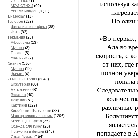
Изданное
(1)
используя за
МОИ СТИХИ
(99)
Устами младенца
(11)
нагревае
Видеозал
(11)
Но один 
Гaлерея
(123)
Живопись и грaфикa
(38)
Фото
(83)
«Во-первых,
Гермaния
(23)
Aфоризмы
(13)
Ада во вр
Музыкa
(2)
Поэзия
(5)
скорость, с к
Учебники
(2)
от них, где
Знания
(516)
Музыкa
(12)
полной увер
физика
(4)
ЗОЛОТЫЕ РУКИ
(2640)
попала 
Бижутерия
(60)
Следовательн
Бутылочки
(48)
Вязaние
(40)
количеств
Декупaж
(51)
Кaртинки
(229)
различные р
Коробочки-Шкатулочки
(88)
Большинств
Мастер-классы и схемы
(1296)
Мебель для кукол
(35)
являетесь
Одеждa для кукол
(25)
Примочки и фишки
(245)
попадаете в А
Скрaпбумaгa
(104)