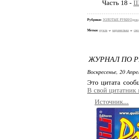
Часть 18 -
Ш
Рубрики:
ЗОЛОТЫЕ РУКИ/Одеждa
Метки:
кукла
карамелька
сво
ЖУРНАЛ ПО Р
Воскресенье, 20 Апре
Это цитата соо
В свой цитатник
Источник...