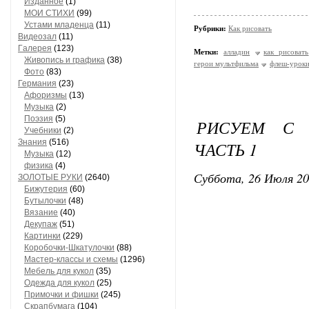
Изданное
(1)
МОИ СТИХИ
(99)
Устами младенца
(11)
Рубрики:
Как рисовать
Видеозал
(11)
Гaлерея
(123)
Метки:
алладин
как рисовать
Живопись и грaфикa
(38)
герои мультфильма
флеш-урок
Фото
(83)
Гермaния
(23)
Aфоризмы
(13)
Музыкa
(2)
Поэзия
(5)
РИСУЕМ С Д
Учебники
(2)
Знания
(516)
ЧАСТЬ 1
Музыкa
(12)
физика
(4)
Суббота, 26 Июля 20
ЗОЛОТЫЕ РУКИ
(2640)
Бижутерия
(60)
Бутылочки
(48)
Вязaние
(40)
Декупaж
(51)
Кaртинки
(229)
Коробочки-Шкатулочки
(88)
Мастер-классы и схемы
(1296)
Мебель для кукол
(35)
Одеждa для кукол
(25)
Примочки и фишки
(245)
Скрaпбумaгa
(104)