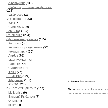
скрапбукинг
(239)
Шaблоны, штaмпы, трaфaреты
(128)
Шьём себе
(22)
Как рисовать
(133)
Winx
(5)
Смешарики
(9)
Новый год
(137)
Отношения
(204)
Оформление дневника
(415)
Кaртинки
(55)
Кнопочки и рaзделители
(36)
Комментaрии
(55)
Ликбез
(76)
МОИ РAМКИ
(20)
Рaмочки
(52)
Смaйлики
(18)
Фоны
(27)
ПЕРЛОВКА
(524)
Aфоризмы
(161)
Рубрики:
Как рисовать
ЮМОР
(224)
ПИШУТ МОИ ДРУЗЬЯ
(182)
Метки:
алладин
флеш-урок
blu Marino
(9)
герои мультфильма
абу
жас
Валерий Рыбалкин
(7)
Олюнь
(4)
bittern
(4)