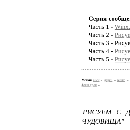
Серия сообще
Часть 1 -
Winx.
Часть 2 -
Рису
Часть 3 - Рису
Часть 4 -
Рисуе
Часть 5 -
Рисуе
Метки:
айси
дарси
винкс
флеш-урок
РИСУЕМ С Д
ЧУДОВИЩА"