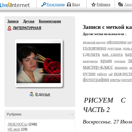
Регистрация
Вход
Рейтинги
Авос
Записи
Друзья
Комментарии
Записи с меткой к
ЛИТЕРАТУРНАЯ
Другие метки пользователя ↓
афоризмы
афганский квадрат
баб
головчино
декупаж
день
сделать
ка
как сшить
л
крым
коммунисты
крючком
мастер-класс
машина
м
путин
рождест
работа
рай
фотографии
цветы
цитат
В друзья
РИСУЕМ С Д
ЧАСТЬ 2
Рубрики
-
Воскресенье, 27 Июля
ЛЮБУЮСЬ!
(248)
НЕ моё
(19)