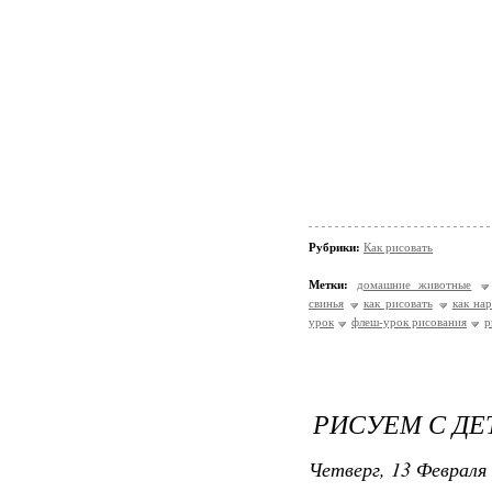
Рубрики:
Как рисовать
Метки:
домашние животные
свинья
как рисовать
как на
урок
флеш-урок рисования
р
РИСУЕМ С ДЕ
Четверг, 13 Февраля 