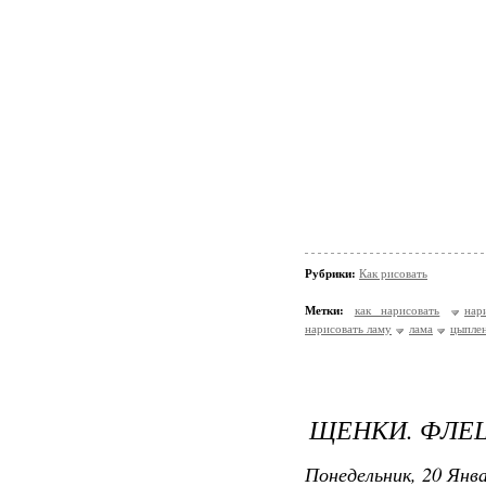
Рубрики:
Как рисовать
Метки:
как нарисовать
нар
нарисовать ламу
лама
цыпле
ЩЕНКИ. ФЛЕ
Понедельник, 20 Янва