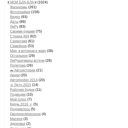
♥ МОИ БЛA-БЛA ♥
(1024)
Жизнизмы
(261)
Фотографии
(158)
Видео
(93)
Даты
(89)
ЛиРу
(83)
Своими руками
(75)
Страна 404
(62)
Секретики
(61)
Семейное
(53)
Мир, в котором я живу
(38)
Остальное
(29)
ЛиРушечкины встечи
(28)
Политика
(26)
🚗 Автоистории
(21)
Акции
(20)
Автопробег 2014
(20)
☺ Лето 2015
(14)
Рабочие будни
(11)
Подводки
(10)
Мой голос
(7)
Керчь 2016 🔅
(5)
Подумалось
(5)
Околорелигиозное
(4)
Масяня
(3)
Здоровье
(2)