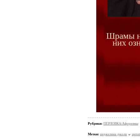
Шрамы не
них оз
Рубрики:
ПЕРЛОВКА/Aфоризмы
Метки:
анджелина джоли
цита