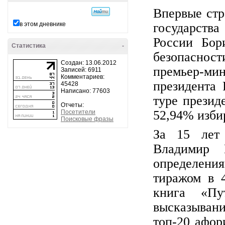
Впервые ст
государства
в этом дневнике
России Бор
Статистика
-
безопаснос
Создан: 13.06.2012
премьер-ми
Записей: 6911
Комментариев:
президента
45428
Написано: 77603
туре презид
Отчеты:
52,94% изби
Посетители
Поисковые фразы
За 15 лет
Владимир 
определения
тиражом в 
книга «Пу
высказыван
топ-20 афо