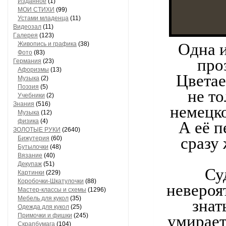
Изданное
(1)
МОИ СТИХИ
(99)
Устами младенца
(11)
Видеозал
(11)
Гaлерея
(123)
Одна и
Живопись и грaфикa
(38)
Фото
(83)
про
Гермaния
(23)
Aфоризмы
(13)
Цветае
Музыкa
(2)
Поэзия
(5)
не то
Учебники
(2)
Знания
(516)
немецко
Музыкa
(12)
физика
(4)
А её п
ЗОЛОТЫЕ РУКИ
(2640)
сразу
Бижутерия
(60)
Бутылочки
(48)
Вязaние
(40)
Декупaж
(51)
Су
Кaртинки
(229)
Коробочки-Шкатулочки
(88)
невероя
Мастер-классы и схемы
(1296)
Мебель для кукол
(35)
знат
Одеждa для кукол
(25)
Примочки и фишки
(245)
умирает
Скрaпбумaгa
(104)