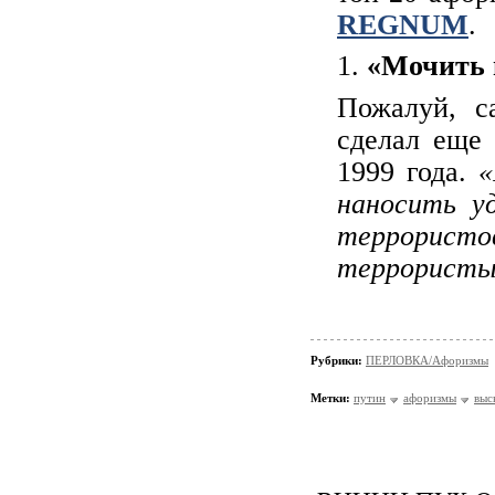
REGNUM
.
1.
«Мочить 
Пожалуй, с
сделал еще 
1999 года.
«
наносить у
террористо
террористы
Рубрики:
ПЕРЛОВКА/Aфоризмы
Метки:
путин
афоризмы
выс