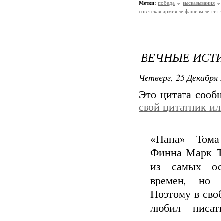
Метки:
победа
высказывания
советская армия
фашизм
гит
ВЕЧНЫЕ ИСТИ
Четверг, 25 Декабря 
Это цитата соо
свой цитатник и
«Папа» Тома
Финна Марк Т
из самых ос
времен, но
Поэтому в сво
любил писат