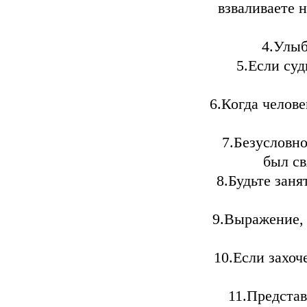
взваливаете н
4.Улыб
5.Если суд
6.Когда челове
7.Безусловно
был св
8.Будьте зан
9.Выражение, 
10.Если захоч
11.Предста