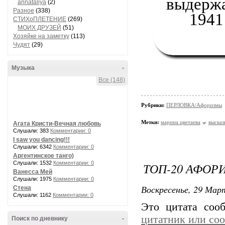
выдержа
annataliya
(2)
Разное
(338)
1941
СТИХоПЛЕТЕНИЕ
(269)
МОИХ ДРУЗЕЙ
(51)
Хозяйке на заметку
(113)
Чудят
(29)
Музыка
-
Все (148)
Рубрики:
ПЕРЛОВКА/Aфоризмы
Метки:
марина цветаева
высказ
Агата Кристи-Вечная любовь
Слушали: 383
Комментарии: 0
I saw you dancing!!!
Слушали: 6342
Комментарии: 0
Аргентинское танго)
Слушали: 1532
Комментарии: 0
ТОП-20 АФОР
Ванесса Мей
Слушали: 1975
Комментарии: 0
Воскресенье, 29 Март
Стена
Слушали: 1162
Комментарии: 0
Это цитата со
цитатник или со
Поиск по дневнику
-