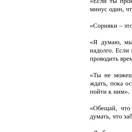
«Если ты про
минус один, ч
«Сорняки – это
«Я думаю, мы
надолго. Если
проводить врем
«Ты не можеш
ждать, пока о
пойти к ним».
«Обещай, что 
думать, что за