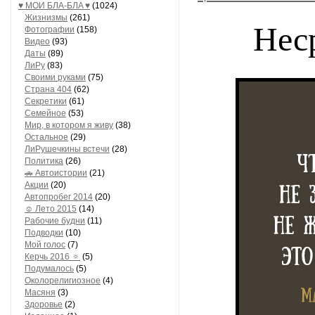
♥ МОИ БЛA-БЛA ♥
(1024)
Жизнизмы
(261)
Нес
Фотографии
(158)
Видео
(93)
Даты
(89)
ЛиРу
(83)
Своими руками
(75)
Страна 404
(62)
Секретики
(61)
Семейное
(53)
Мир, в котором я живу
(38)
Остальное
(29)
ЛиРушечкины встечи
(28)
Политика
(26)
🚗 Автоистории
(21)
Акции
(20)
Автопробег 2014
(20)
☺ Лето 2015
(14)
Рабочие будни
(11)
Подводки
(10)
Мой голос
(7)
Керчь 2016 🔅
(5)
Подумалось
(5)
Околорелигиозное
(4)
Масяня
(3)
Здоровье
(2)