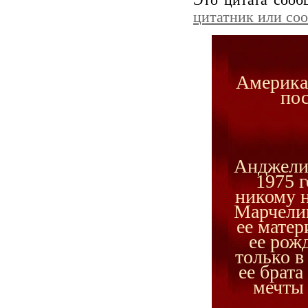
Это цитата соо
цитатник или со
Американ
пос
Анджели
1975 
никому н
Марчели
ее матер
ее рож
только в
ее брат
мечты 