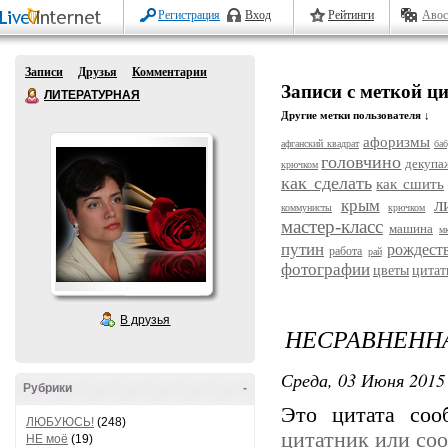
Регистрация
Вход
Рейтинги
Авос
Записи
Друзья
Комментарии
Записи с меткой ц
ЛИТЕРАТУРНАЯ
Другие метки пользователя ↓
афоризмы
афганский квадрат
ба
головчино
декупа
крючком
как сделать
как сшить
л
крым
коммунисты
крючком
мастер-класс
машина
м
путин
рождест
работа
рай
фотографии
цветы
цитат
В друзья
НЕСРАВНЕНН
Среда, 03 Июня 2015 
Рубрики
-
Это цитата со
ЛЮБУЮСЬ!
(248)
цитатник или со
НЕ моё
(19)