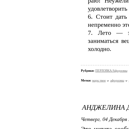
раю! Неужели
удовлетворить
6. Стоит дать
непременно это
7. Лето — э
заниматься ве
холодно.
Рубрики:
ПЕРЛОВКА/Aфоризмы
Метки:
марк твен
афоризмы
АНДЖЕЛИНА 
Четверг, 04 Декабря 