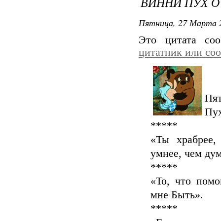
ВИННИ ПУХ О 
Пятница, 27 Марта 2
Это цитата со
цитатник или со
Пят
Пух
*****
«Ты храбрее,
умнее, чем ду
*****
«То, что помо
мне Быть».
*****