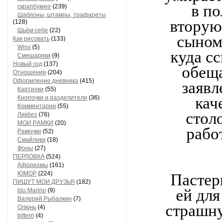
в п
скрапбукинг
(239)
Шaблоны, штaмпы, трaфaреты
вторую
(128)
Шьём себе
(22)
сыном
Как рисовать
(133)
Winx
(5)
куда с
Смешарики
(9)
Новый год
(137)
обеща
Отношения
(204)
Оформление дневника
(415)
заявл
Кaртинки
(55)
кач
Кнопочки и рaзделители
(36)
Комментaрии
(55)
стол
Ликбез
(76)
МОИ РAМКИ
(20)
рабо
Рaмочки
(52)
Смaйлики
(18)
Фоны
(27)
ПЕРЛОВКА
(524)
Aфоризмы
(161)
ЮМОР
(224)
Пастер
ПИШУТ МОИ ДРУЗЬЯ
(182)
ей для
blu Marino
(9)
Валерий Рыбалкин
(7)
страшну
Олюнь
(4)
bittern
(4)