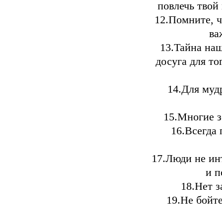
повлечь твой
12.Помните, 
ва
13.Тайна наш
досуга для то
14.Для муд
15.Многие з
16.Всегда 
17.Люди не ин
и п
18.Нет з
19.Не бойте