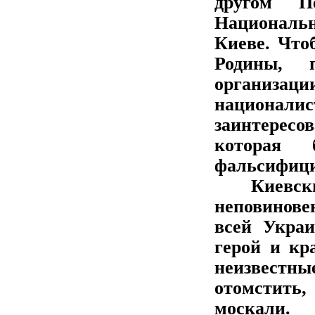
другом П
Националь
Киеве. Что
Родины, 
организа
национал
заинтерес
которая 
фальсифици
Киевский
неповинов
всей Укра
герой и кр
неизвестн
отомстить
москали.