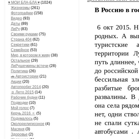
♥ МОИ БЛA-БЛA ♥
(1024)
Жизнизмы
(261)
В Россию в го
Фотографии
(158)
Видео
(93)
Даты
(89)
6 окт 2015. Н
ЛиРу
(83)
Своими руками
(75)
родных. А вы
Страна 404
(62)
туристские а
Секретики
(61)
Семейное
(53)
территории Л
Мир, в котором я живу
(38)
Остальное
(29)
путь длиннее, 
ЛиРушечкины встечи
(28)
до российской 
Политика
(26)
🚗 Автоистории
(21)
бессильная зл
Акции
(20)
разбитые бро
Автопробег 2014
(20)
☺ Лето 2015
(14)
развалины. В 
Рабочие будни
(11)
Подводки
(10)
она села рядом
Мой голос
(7)
нет, одни ств
Керчь 2016 🔅
(5)
Подумалось
(5)
не спали сутк
Околорелигиозное
(4)
Масяня
(3)
автобусами .
Здоровье
(2)