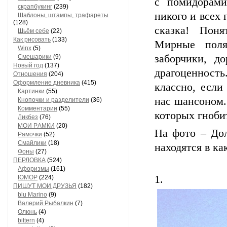
с помидорами
скрапбукинг
(239)
никого и всех 
Шaблоны, штaмпы, трaфaреты
(128)
сказка! Понят
Шьём себе
(22)
Как рисовать
(133)
Мирные поля
Winx
(5)
заборчики, д
Смешарики
(9)
Новый год
(137)
драгоценност
Отношения
(204)
Оформление дневника
(415)
классно, если
Кaртинки
(55)
нас шансоном.
Кнопочки и рaзделители
(36)
Комментaрии
(55)
которых гноби
Ликбез
(76)
МОИ РAМКИ
(20)
На фото – До
Рaмочки
(52)
Смaйлики
(18)
находятся в ка
Фоны
(27)
ПЕРЛОВКА
(524)
Aфоризмы
(161)
1.
ЮМОР
(224)
ПИШУТ МОИ ДРУЗЬЯ
(182)
blu Marino
(9)
Валерий Рыбалкин
(7)
Олюнь
(4)
bittern
(4)