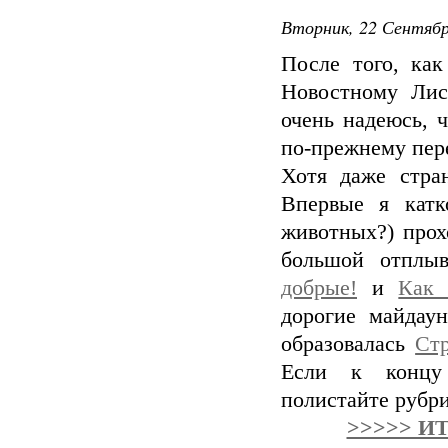
Вторник, 22 Сентябр
После того, ка
Новостному Лис
очень надеюсь, 
по-прежнему пер
Хотя даже стра
Впервые я катк
животных?) прох
большой отплы
добрые!
и
Как 
дорогие майдау
образовалась
Ст
Если к концу 
полистайте рубри
>>>>> И