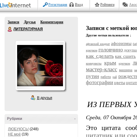
Регистрация
Вход
Рейтинги
Авос
Записи
Друзья
Комментарии
Записи с меткой ю
ЛИТЕРАТУРНАЯ
Другие метки пользователя ↓
афоризмы
афганский квадрат
ба
головчино
декупа
крючком
как сделать
как сшить
л
крым
коммунисты
крючком
мастер-класс
машина
м
путин
рождест
работа
рай
фотографии
цветы
цитат
В друзья
ИЗ ПЕРВЫХ 
Среда, 07 Октября 20
Рубрики
-
Это цитата со
ЛЮБУЮСЬ!
(248)
цитатник или со
НЕ моё
(19)