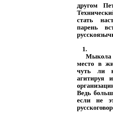
другом Пе
Технически
стать нас
парень вс
русскоязыч
1.
Мыкола бы
место в ж
чуть ли н
агитируя 
организаци
Ведь больш
если не э
русскогов