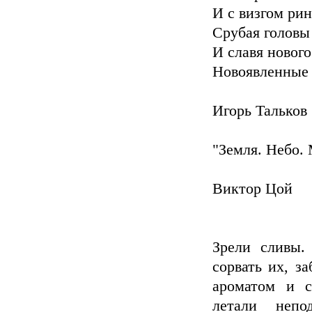
И с визгом рин
Срубая головы
И славя нового
Новоявленные 
Игорь Тальков
"Земля. Небо. 
Виктор Цой
Зрели сливы.
сорвать их, за
ароматом и с
летали непо