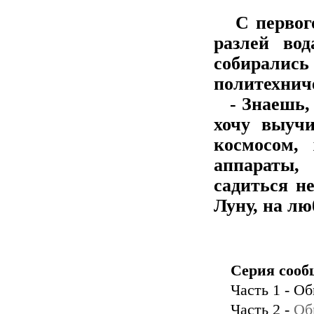
С первого 
разлей во
собиралис
политехнич
- Знаешь, К
хочу выучи
космосом,
аппараты,
садиться н
Луну, на л
Серия сооб
Часть 1 - 
Часть 2 -
Об