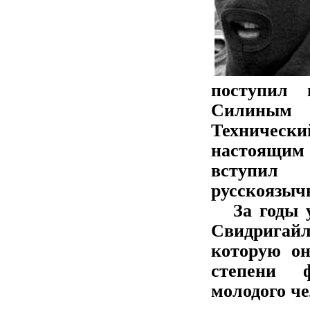
поступил 
Силиным
Технически
настоящим
вступил
русскоязыч
За годы уч
Свидригайл
которую он
степени ф
молодого че