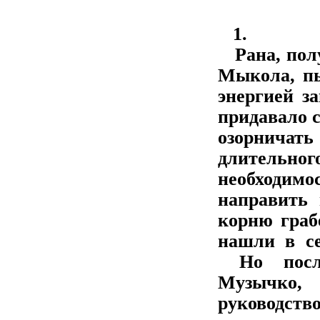
1.
Рана, полу
Мыкола, пы
энергией з
придавало с
озорничат
длительн
необходи
направить 
корню граб
нашли в се
Но после
Музычко
руководс