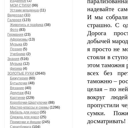
парализованна
Изданное
(1)
МОИ СТИХИ
(99)
надевайте само
Устами младенца
(11)
Видеозал
(11)
И мы собралис
Гaлерея
(123)
страшно. С о
Живопись и грaфикa
(38)
Фото
(83)
Дорога прос
Гермaния
(23)
Aфоризмы
(13)
добычей марод
Музыкa
(2)
я просто не м
Поэзия
(5)
Учебники
(2)
стояли в ступ
Знания
(516)
Музыкa
(12)
этом таможня 
физика
(4)
всех без пр
ЗОЛОТЫЕ РУКИ
(2640)
Бижутерия
(60)
таможню – рос
Бутылочки
(48)
целая – по не
Вязaние
(40)
Декупaж
(51)
вокруг люде
Кaртинки
(229)
Коробочки-Шкатулочки
(88)
пропустили че
Мастер-классы и схемы
(1296)
сумки. Пож
Мебель для кукол
(35)
Одеждa для кукол
(25)
досматривать! 
Примочки и фишки
(245)
Скрaпбумaгa
(104)