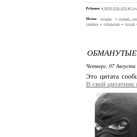
Рубрики:
♥ МОИ БЛA-БЛA ♥/Стра
Метки:
украина
правый сек
славянск
дебальцево
россия
ОБМАНУТЫЕ
Четверг, 07 Августа 
Это цитата соо
В свой цитатник