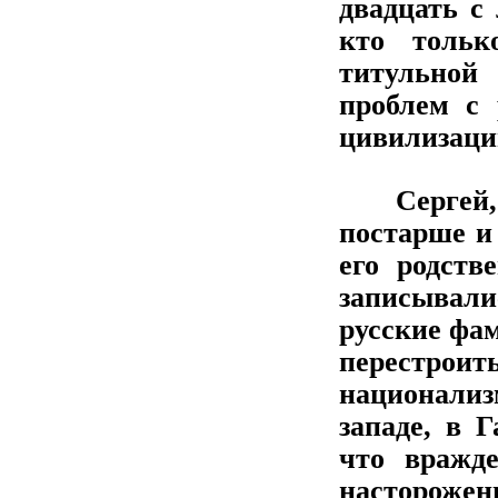
двадцать с
кто тольк
титульной
проблем с 
цивилизаци
Сергей, р
постарше и
его родств
записывал
русские фа
перестрои
национализм
западе, в 
что вражд
насторожен