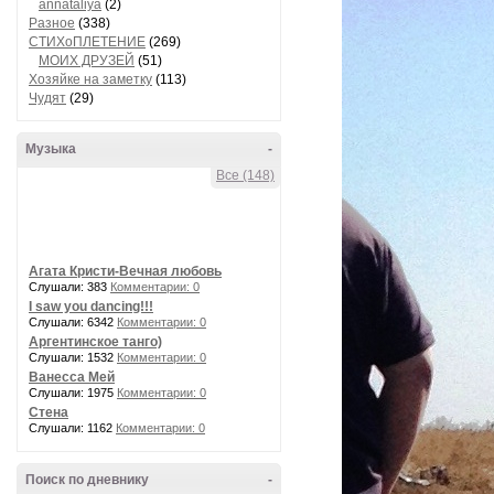
annataliya
(2)
Разное
(338)
СТИХоПЛЕТЕНИЕ
(269)
МОИХ ДРУЗЕЙ
(51)
Хозяйке на заметку
(113)
Чудят
(29)
Музыка
-
Все (148)
Агата Кристи-Вечная любовь
Слушали: 383
Комментарии: 0
I saw you dancing!!!
Слушали: 6342
Комментарии: 0
Аргентинское танго)
Слушали: 1532
Комментарии: 0
Ванесса Мей
Слушали: 1975
Комментарии: 0
Стена
Слушали: 1162
Комментарии: 0
Поиск по дневнику
-