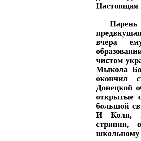
Настоящая 
Парень с 
предвкушая
вчера ем
образован
чистом укр
Мыкола Бон
окончил с
Донецкой о
открытые 
большой св
И Коля, п
стряпни, 
школьному 